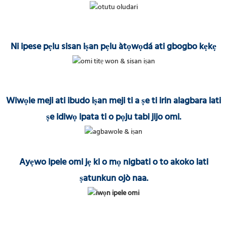
Ni ipese pẹlu sisan iṣan pẹlu àtọwọdá ati gbogbo kẹkẹ
Wiwọle meji ati ibudo iṣan meji ti a ṣe ti irin alagbara lati
ṣe idiwọ ipata ti o pọju tabi jijo omi.
Ayẹwo ipele omi jẹ ki o mọ nigbati o to akoko lati
ṣatunkun ojò naa.