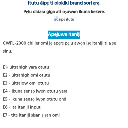
Itutu àìpẹ ti olokiki brand sori ẹrọ.
Pẹlu didara giga ati oṣuwọn ikuna kekere.
Apejuwe itaniji
CWFL-2000 chiller omi jẹ apẹrẹ pẹlu awọn iṣẹ itaniji ti a ṣe
sinu.
E1- ultrahigh yara otutu
E2 - ultrahigh omi otutu
E3 - ultralow omi otutu
E4 - ikuna sensọ iwọn otutu yara
E5 - ikuna sensọ iwọn otutu omi
E6 - ita itaniji input
E7 - titẹ itaniji ṣiṣan ṣiṣan omi