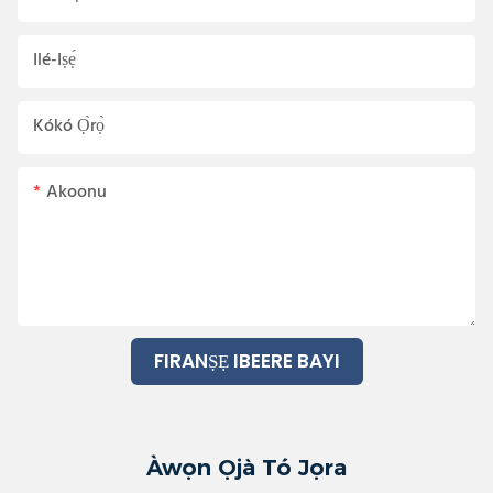
Ilé-Iṣẹ́
Kókó Ọ̀rọ̀
Akoonu
FIRANṢẸ IBEERE BAYI
Àwọn Ọjà Tó Jọra