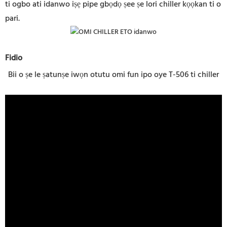
ti ogbo ati idanwo iṣẹ pipe gbọdọ ṣee ṣe lori chiller kọọkan ti o
pari.
Fidio
Bii o ṣe le ṣatunṣe iwọn otutu omi fun ipo oye T-506 ti chiller