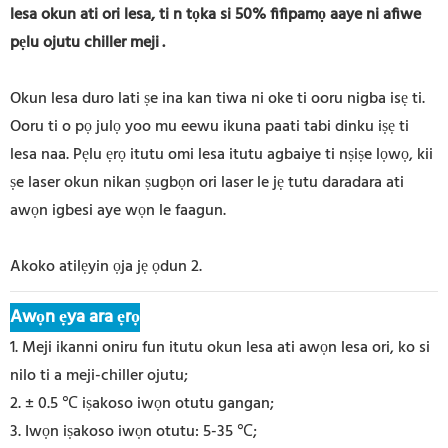
lesa okun ati ori lesa, ti n tọka si 50% fifipamọ aaye ni afiwe
pẹlu ojutu chiller meji
.
Okun lesa duro lati ṣe ina kan tiwa ni oke ti ooru nigba isẹ ti.
Ooru ti o pọ julọ yoo mu eewu ikuna paati tabi dinku iṣẹ ti
lesa naa. Pẹlu ẹrọ itutu omi lesa itutu agbaiye ti nṣiṣe lọwọ, kii
ṣe laser okun nikan ṣugbọn ori laser le jẹ tutu daradara ati
awọn igbesi aye wọn le faagun.
Akoko atilẹyin ọja jẹ ọdun 2.
Awọn ẹya ara ẹrọ
1. Meji ikanni oniru fun itutu okun lesa ati awọn lesa ori, ko si
nilo ti a meji-chiller ojutu;
2. ± 0.5 ℃ iṣakoso iwọn otutu gangan;
3. Iwọn iṣakoso iwọn otutu: 5-35 ℃;