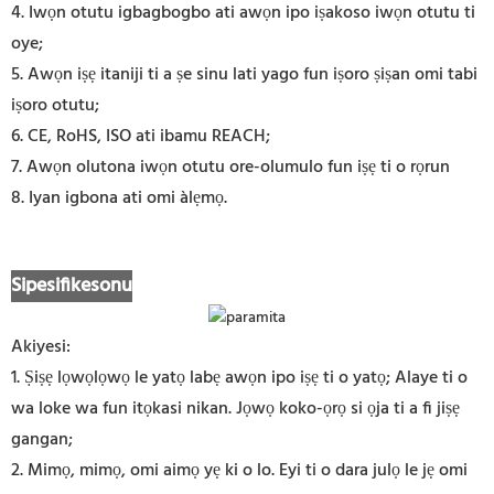
4. Iwọn otutu igbagbogbo ati awọn ipo iṣakoso iwọn otutu ti
oye;
5. Awọn iṣẹ itaniji ti a ṣe sinu lati yago fun iṣoro ṣiṣan omi tabi
iṣoro otutu;
6. CE, RoHS, ISO ati ibamu REACH;
7. Awọn olutona iwọn otutu ore-olumulo fun iṣẹ ti o rọrun
8. Iyan igbona ati omi àlẹmọ.
Sipesifikesonu
Akiyesi:
1. Ṣiṣẹ lọwọlọwọ le yatọ labẹ awọn ipo iṣẹ ti o yatọ; Alaye ti o
wa loke wa fun itọkasi nikan. Jọwọ koko-ọrọ si ọja ti a fi jiṣẹ
gangan;
2. Mimọ, mimọ, omi aimọ yẹ ki o lo. Eyi ti o dara julọ le jẹ omi