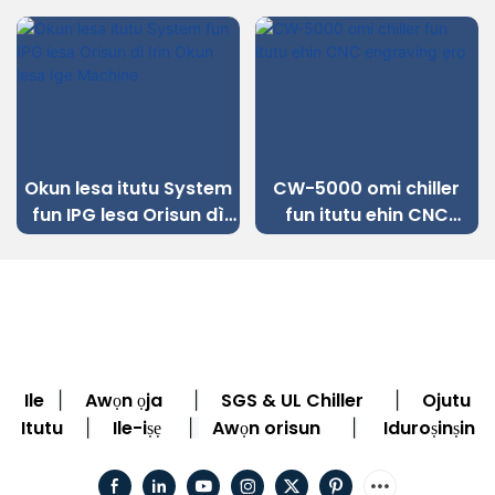
Okun lesa itutu System
CW-5000 omi chiller
fun IPG lesa Orisun dì
fun itutu ehin CNC
Irin Okun lesa Ige
engraving ẹrọ
Machine
Ile
Awọn ọja
SGS & UL Chiller
Ojutu
|
|
|
Itutu
Ile-iṣẹ
Awọn orisun
Iduroṣinṣin
|
|
|