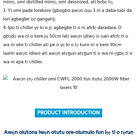
mimọ, omi distilled mimọ, omi deionized, ati bẹbẹ lọ;
3. Yi omi pada lorekore (gbogbo awọn oṣu 3 ni a daba tabi da
lori agbegbe iṣẹ gangan);
4. Ipo ti chiller yẹ ki o jẹ agbegbe ti o ni afẹfẹ daradara. O
gbọdọ wa ni o kere ju 50cm lati awọn idiwọ si iṣan afẹfẹ ti o
wa ni oke ti chiller ati pe o yẹ ki o lọ kuro ni o kere 30cm
laarin awọn idiwo ati awọn atẹgun atẹgun ti o wa ni ẹgbẹ ti o
wa ni apa ti chiller.
PRODUCT INTRODUCTION
Awọn olutona iwọn otutu ore-olumulo fun iṣẹ ti o rọrun