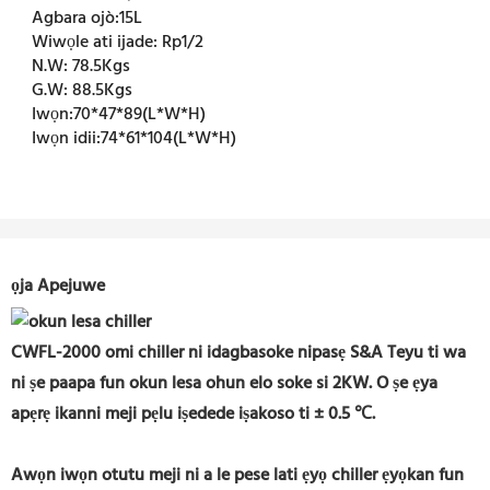
Agbara ojò:
15L
Wiwọle ati ijade:
Rp1/2
N.W:
78.5Kgs
G.W:
88.5Kgs
Iwọn:
70*47*89(L*W*H)
Iwọn idii:
74*61*104(L*W*H)
ọja Apejuwe
CWFL-2000 omi chiller ni idagbasoke nipasẹ S&A Teyu ti wa
ni ṣe paapa fun okun lesa ohun elo soke si 2KW. O ṣe ẹya
apẹrẹ ikanni meji pẹlu iṣedede iṣakoso ti ± 0.5 ℃.
Awọn iwọn otutu meji ni a le pese lati ẹyọ chiller ẹyọkan fun