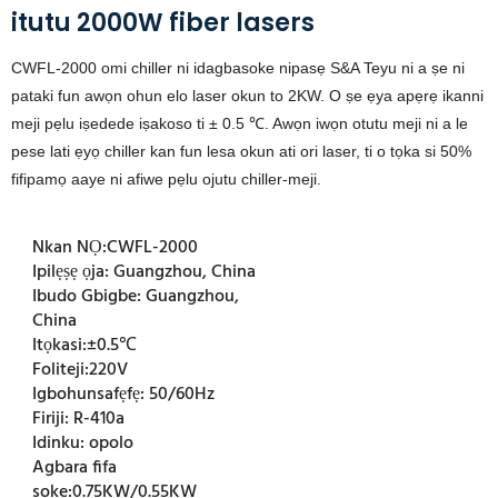
itutu 2000W fiber lasers
CWFL-2000 omi chiller ni idagbasoke nipasẹ S&A Teyu ni a ṣe ni
pataki fun awọn ohun elo laser okun to 2KW. O ṣe ẹya apẹrẹ ikanni
meji pẹlu iṣedede iṣakoso ti ± 0.5 ℃. Awọn iwọn otutu meji ni a le
pese lati ẹyọ chiller kan fun lesa okun ati ori laser, ti o tọka si 50%
fifipamọ aaye ni afiwe pẹlu ojutu chiller-meji.
Nkan NỌ:
CWFL-2000
Ipilẹṣẹ ọja:
Guangzhou, China
Ibudo Gbigbe:
Guangzhou,
China
Itọkasi:
±0.5℃
Foliteji:
220V
Igbohunsafẹfẹ:
50/60Hz
Firiji:
R-410a
Idinku:
opolo
Agbara fifa
soke:
0.75KW/0.55KW