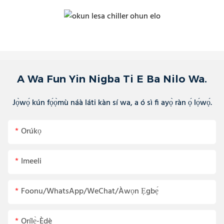
A Wa Fun Yin Nigba Ti E Ba Nilo Wa.
Jọ̀wọ́ kún fọ́ọ̀mù náà láti kàn sí wa, a ó sì fi ayọ̀ ràn ọ́ lọ́wọ́.
Orúkọ
Imeeli
Foonu/WhatsApp/WeChat/Àwọn Ẹgbẹ́
Orílẹ̀-Èdè