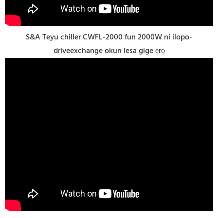
S&A Teyu chiller CWFL-2000 fun 2000W ni ilopo-
driveexchange okun lesa gige ẹrọ