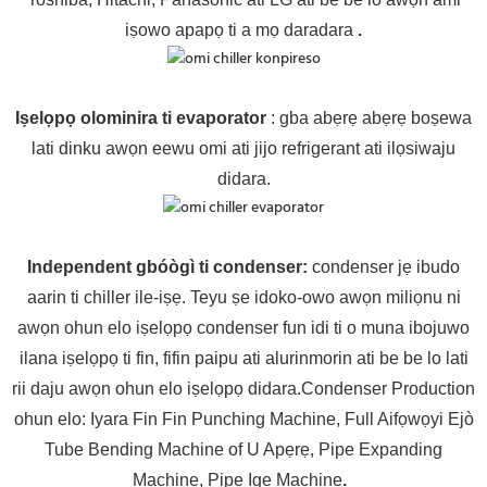
iṣowo apapọ ti a mọ daradara
.
Iṣelọpọ olominira ti evaporator
: gba abẹrẹ abẹrẹ boṣewa
lati dinku awọn eewu omi ati jijo refrigerant ati ilọsiwaju
didara.
Independent gbóògì ti condenser
:
condenser jẹ ibudo
aarin ti chiller ile-iṣẹ. Teyu ṣe idoko-owo awọn miliọnu ni
awọn ohun elo iṣelọpọ condenser fun idi ti o muna ibojuwo
ilana iṣelọpọ ti fin, fifin paipu ati alurinmorin ati be be lo lati
rii daju awọn ohun elo iṣelọpọ didara.Condenser Production
ohun elo: Iyara Fin Fin Punching Machine, Full Aifọwọyi Ejò
Tube Bending Machine of U Apẹrẹ, Pipe Expanding
Machine, Pipe Ige Machine
.