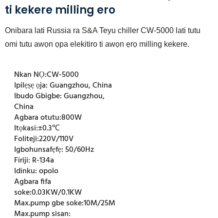
ti kekere milling ero
Onibara lati Russia ra S&A Teyu chiller CW-5000 lati tutu
omi tutu awọn ọpa elekitiro ti awọn ẹrọ milling kekere.
Nkan NỌ:
CW-5000
Ipilẹṣẹ ọja:
Guangzhou, China
Ibudo Gbigbe:
Guangzhou,
China
Agbara otutu:
800W
Itọkasi:
±0.3℃
Foliteji:
220V/110V
Igbohunsafẹfẹ:
50/60Hz
Firiji:
R-134a
Idinku:
opolo
Agbara fifa
soke:
0.03KW/0.1KW
Max.pump gbe soke:
10M/25M
Max.pump sisan: