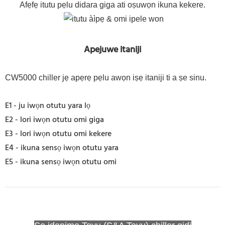
Afẹfẹ itutu pẹlu didara giga ati oṣuwọn ikuna kekere.
Apejuwe itaniji
CW5000 chiller jẹ apẹrẹ pẹlu awọn iṣẹ itaniji ti a ṣe sinu.
E1 - ju iwọn otutu yara lọ
E2 - lori iwọn otutu omi giga
E3 - lori iwọn otutu omi kekere
E4 - ikuna sensọ iwọn otutu yara
E5 - ikuna sensọ iwọn otutu omi