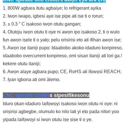
1. 800W agbara itutu agbaiye; lo refrigerant ayika
2. Iwọn iwapọ, igbesi aye iṣẹ pipẹ ati iṣẹ ti o rọrun;
3. ± 0.3 ° C iṣakoso iwọn otutu gangan;
4. Olutọju iwọn otutu ti oye ni awọn ipo iṣakoso 2, ti o wulo
fun awọn iṣẹlẹ ti o yatọ; pẹlu orisirisi eto ati ifihan awọn iṣẹ;
5. Awọn iṣẹ itaniji pupọ: Idaabobo akoko-idaduro konpireso,
idaabobo overcurrent konpireso, omi sisan itaniji ati lori ga /
kekere otutu itaniji;
6. Awọn alaye agbara pupọ; CE, RoHS ati ifọwọsi REACH;
7. Iyan igbona ati omi àlẹmọ.
CNC spindle chiller
s sipesifikesonu
Iduro ọkan-idaduro laifọwọyi iṣakoso iwọn otutu ni oye: ni
oriṣiriṣi agbegbe, olumulo ko nilo lati yi eto pada nitori yoo
yipada laifọwọyi si iwọn otutu iṣẹ ṣiṣe ti o yẹ.