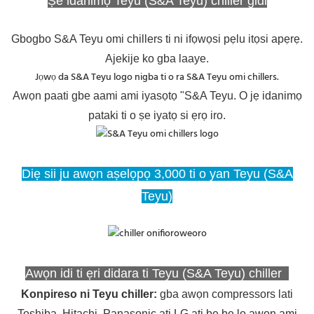
Ṣe idanimọ Teyu (S&A Teyu) chiller gidi
Gbogbo S&A Teyu omi chillers ti ni ifọwọsi pẹlu itọsi apẹrẹ.
Ajekije ko gba laaye.
Jọwọ da S&A Teyu logo nigba ti o ra S&A Teyu omi chillers.
Awọn paati gbe aami ami iyasọtọ "S&A Teyu. O jẹ idanimọ
pataki ti o ṣe iyatọ si ẹrọ iro.
Diẹ sii ju awọn aṣelọpọ 3,000 ti o yan Teyu (S&A
Teyu)
Awọn idi ti ẹri didara ti Teyu (S&A Teyu) chiller
Konpireso ni Teyu chiller
:
gba awọn compressors lati
Toshiba, Hitachi, Panasonic ati LG ati be be lo awọn ami