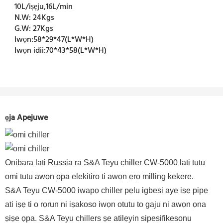
10L/iṣẹju,16L/min
N.W:
24Kgs
G.W:
27Kgs
Iwọn:
58*29*47(L*W*H)
Iwọn idii:
70*43*58(L*W*H)
ọja Apejuwe
Onibara lati Russia ra S&A Teyu chiller CW-5000 lati tutu
omi tutu awọn ọpa elekitiro ti awọn ẹrọ milling kekere.
S&A Teyu CW-5000 iwapọ chiller pẹlu igbesi aye iṣẹ pipẹ
ati iṣẹ ti o rọrun ni iṣakoso iwọn otutu to gaju ni awọn ọna
ṣiṣe ọpa. S&A Teyu chillers ṣe atilẹyin sipesifikesonu