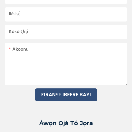
Ilé-Iṣẹ́
Kókó Ọ̀rọ̀
Akoonu
FIRANṢẸ IBEERE BAYI
Àwọn Ọjà Tó Jọra