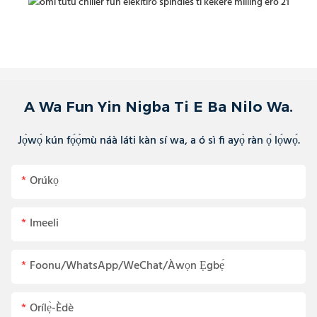
A Wa Fun Yin Nigba Ti E Ba Nilo Wa.
Jọ̀wọ́ kún fọ́ọ̀mù náà láti kàn sí wa, a ó sì fi ayọ̀ ràn ọ́ lọ́wọ́.
Orúkọ
Imeeli
Foonu/WhatsApp/WeChat/Àwọn Ẹgbẹ́
Orílẹ̀-Èdè