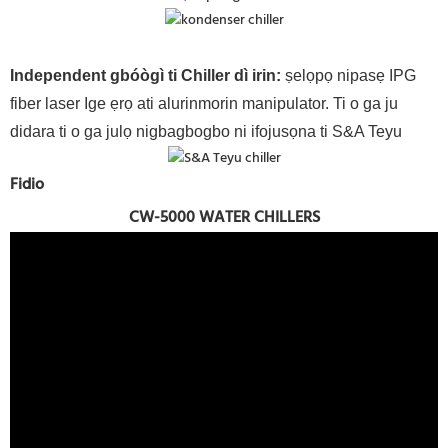
Independent gbóògì ti Chiller dì irin
:
ṣelọpọ nipasẹ IPG
fiber laser Ige ẹrọ ati alurinmorin manipulator. Ti o ga ju
didara ti o ga julọ nigbagbogbo ni ifojusọna ti S&A Teyu
Fidio
CW-5000 WATER CHILLERS