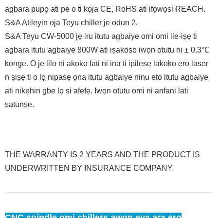
agbara pupọ ati pe o ti kọja CE, RoHS ati ifọwọsi REACH.
S&A Atilẹyin ọja Teyu chiller jẹ ọdun 2.
S&A Teyu CW-5000 jẹ iru itutu agbaiye omi omi ile-iṣẹ ti
agbara itutu agbaiye 800W ati iṣakoso iwọn otutu ni ± 0.3℃
konge. O jẹ lilo ni akọkọ lati ni ina ti ipilẹṣẹ lakoko ẹrọ laser
n ṣiṣẹ ti o lọ nipasẹ ọna itutu agbaiye ninu eto itutu agbaiye
ati nikẹhin gbe lọ si afẹfẹ. Iwọn otutu omi ni anfani lati
ṣatunṣe.
THE WARRANTY IS 2 YEARS AND THE PRODUCT IS
UNDERWRITTEN BY INSURANCE COMPANY.
CNC spindle omi chillers awọn ẹya ara ẹrọ