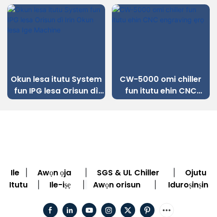
Okun lesa itutu System
CW-5000 omi chiller
fun IPG lesa Orisun dì
fun itutu ehin CNC
Irin Okun lesa Ige
engraving ẹrọ
Machine
Ile
Awọn ọja
SGS & UL Chiller
Ojutu
|
|
|
Itutu
Ile-iṣẹ
Awọn orisun
Iduroṣinṣin
|
|
|