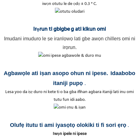
iwọn otutu le de ọdọ ± 0.3 ° C.
Irọrun ti gbigbe
g ati kikun omi
Imudani imuduro le ṣe iranlọwọ lati gbe awọn chillers omi ni
irọrun.
Agbawọle ati iṣan asopo ohun ni ipese
.
Idaabobo
itaniji pupọ
.
Lesa yoo da iṣẹ duro ni kete ti o ba gba ifihan agbara itaniji lati inu omi
tutu fun idi aabo.
Olufẹ itutu ti ami iyasọtọ olokiki ti fi sori ẹrọ
.
Iwọn ipele ni ipese