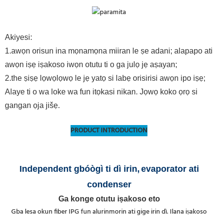
Akiyesi:
1.awọn orisun ina mọnamọna miiran le ṣe adani; alapapo ati
awọn iṣẹ iṣakoso iwọn otutu ti o ga julọ jẹ aṣayan;
2.the ṣiṣẹ lọwọlọwọ le jẹ yatọ si labẹ orisirisi awọn ipo iṣẹ;
Alaye ti o wa loke wa fun itọkasi nikan. Jọwọ koko ọrọ si
gangan ọja jišẹ.
PRODUCT INTRODUCTION
Independent gbóògì ti dì irin,
evaporator ati
condenser
Ga konge otutu iṣakoso eto
Gba lesa okun fiber IPG fun alurinmorin ati gige irin dì. Ilana iṣakoso