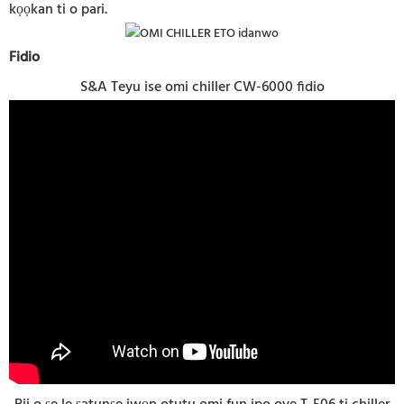
kọọkan ti o pari.
Fidio
S&A Teyu ise omi chiller CW-6000 fidio