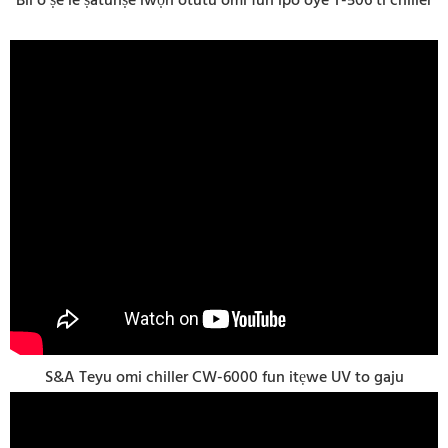
Bii o ṣe le ṣatunṣe iwọn otutu omi fun ipo oye T-506 ti chiller
S&A Teyu omi chiller CW-6000 fun itẹwe UV to gaju