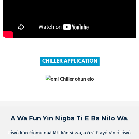
CHILLER APPLICATION
A Wa Fun Yin Nigba Ti E Ba Nilo Wa.
Jọ̀wọ́ kún fọ́ọ̀mù náà láti kàn sí wa, a ó sì fi ayọ̀ ràn ọ́ lọ́wọ́.