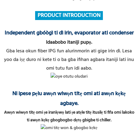
PRODUCT INTRODUCTION
Independent gbóògì ti dì irin, evaporator ati condenser
Idaabobo itaniji pupọ.
Gba lesa okun fiber IPG fun alurinmorin ati gige irin dì.
Lesa
yoo da iṣẹ duro ni kete ti o ba gba ifihan agbara itaniji lati inu
omi tutu fun idi aabo.
Ni ipese pẹlu awọn wiwọn titẹ omi ati awọn kẹkẹ
agbaye.
Awọn wiwọn titẹ omi ṣe iranlọwọ lati ṣe atẹle titẹ itusilẹ ti fifa omi lakoko
ti awọn kẹkẹ gbogbogbo dẹrọ gbigbe ti chiller.