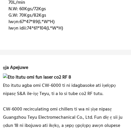
70L/min
N.W:
60Kgs/72Kgs
G.W:
70Kgs/82Kgs
Iwọn:
67*47*89(L*W*H)
Iwọn idii:
74*61*104(L*W*H)
ọja Apejuwe
Eto itutu agba omi CW-6000 ti ni idagbasoke ati iṣelọpọ
nipasẹ S&A ile-iṣẹ Teyu, ti a lo si tube co2 RF tutu.
CW-6000 recirculating omi chillers ti wa ni ṣiṣe nipasẹ
Guangzhou Teyu Electromechanical Co., Ltd. Fun diẹ ẹ sii ju
ọdun 18 ni ibojuwo ati ikẹkọ, a ṣepọ ọpọlọpọ awọn olupese