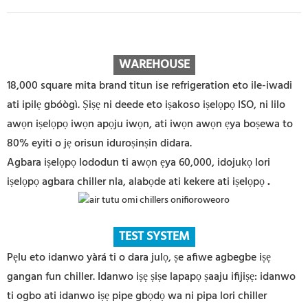
WAREHOUS
E
18,000 square mita brand titun ise refrigeration eto ile-iwadi
ati ipilẹ gbóògì. Ṣiṣẹ ni deede eto iṣakoso iṣelọpọ ISO, ni lilo
awọn iṣelọpọ iwọn apọju iwọn, ati iwọn awọn ẹya boṣewa to
80% eyiti o jẹ orisun iduroṣinṣin didara.
Agbara iṣelọpọ lododun ti awọn ẹya 60,000, idojukọ lori
iṣelọpọ agbara chiller nla, alabọde ati kekere ati iṣelọpọ
.
TEST SYSTEM
Pẹlu eto idanwo yàrá ti o dara julọ, ṣe afiwe agbegbe iṣẹ
gangan fun chiller. Idanwo iṣẹ ṣiṣe lapapọ ṣaaju ifijiṣẹ: idanwo
ti ogbo ati idanwo iṣẹ pipe gbọdọ wa ni pipa lori chiller