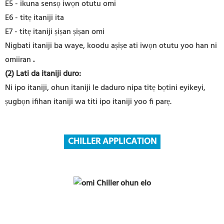
E5 - ikuna sensọ iwọn otutu omi
E6 - titẹ itaniji ita
E7 - titẹ itaniji ṣiṣan ṣiṣan omi
Nigbati itaniji ba waye, koodu aṣiṣe ati iwọn otutu yoo han ni
omiiran
.
(2) Lati da itaniji duro:
Ni ipo itaniji, ohun itaniji le daduro nipa titẹ bọtini eyikeyi,
ṣugbọn ifihan itaniji wa titi ipo itaniji yoo fi parẹ.
CHILLER APPLICATION