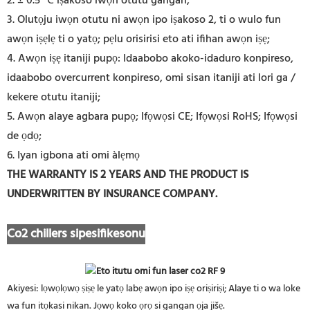
2. ± 0.5 ℃ iṣakoso iwọn otutu gangan;
3. Olutọju iwọn otutu ni awọn ipo iṣakoso 2, ti o wulo fun
awọn iṣẹlẹ ti o yatọ; pẹlu orisirisi eto ati ifihan awọn iṣẹ;
4. Awọn iṣẹ itaniji pupọ: Idaabobo akoko-idaduro konpireso,
idaabobo overcurrent konpireso, omi sisan itaniji ati lori ga /
kekere otutu itaniji;
5. Awọn alaye agbara pupọ; Ifọwọsi CE; Ifọwọsi RoHS; Ifọwọsi
de ọdọ;
6. Iyan igbona ati omi àlẹmọ
THE WARRANTY IS 2 YEARS AND THE PRODUCT IS
UNDERWRITTEN BY INSURANCE COMPANY.
Co2 chillers sipesifikesonu
Akiyesi: lọwọlọwọ ṣiṣẹ le yatọ labẹ awọn ipo iṣẹ oriṣiriṣi; Alaye ti o wa loke
wa fun itọkasi nikan. Jọwọ koko ọrọ si gangan ọja jišẹ.