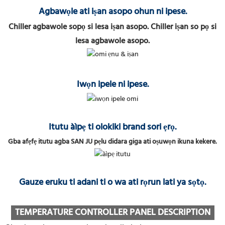
Agbawọle ati iṣan asopo ohun ni ipese.
Chiller agbawole sopọ si lesa iṣan asopo. Chiller iṣan so pọ si
lesa agbawole asopo.
Iwọn ipele ni ipese.
Itutu àìpẹ ti olokiki brand sori ẹrọ.
Gba afẹfẹ itutu agba SAN JU pẹlu didara giga ati oṣuwọn ikuna kekere.
Gauze eruku ti adani ti o wa ati rọrun lati ya sọtọ.
TEMPERATURE CONTROLLER PANEL DESCRIPTION