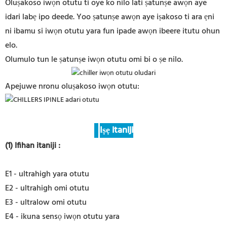
Oluṣakoso iwọn otutu ti oye ko nilo lati ṣatunṣe awọn aye
idari labẹ ipo deede. Yoo ṣatunṣe awọn aye iṣakoso ti ara ẹni
ni ibamu si iwọn otutu yara fun ipade awọn ibeere itutu ohun
elo.
Olumulo tun le ṣatunṣe iwọn otutu omi bi o ṣe nilo.
Apejuwe nronu oluṣakoso iwọn otutu:
Iṣẹ itaniji
(1) Ifihan itaniji
:
E1 - ultrahigh yara otutu
E2 - ultrahigh omi otutu
E3 - ultralow omi otutu
E4 - ikuna sensọ iwọn otutu yara