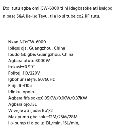
Eto itutu agba omi CW-6000 ti ni idagbasoke ati iṣelọpọ
nipasẹ S&A ile-iṣẹ Teyu, ti a lo si tube co2 RF tutu.
Nkan NỌ:
CW-6000
Ipilẹṣẹ ọja:
Guangzhou, China
Ibudo Gbigbe:
Guangzhou, China
Agbara otutu:
3000W
Itọkasi:
±0.5℃
Foliteji:
110/220V
Igbohunsafẹfẹ:
50/60Hz
Firiji:
R-410a
Idinku:
opolo
Agbara fifa soke:
0.05KW/0.1KW/0.37KW
Agbara ojò:
15L
Wiwọle ati ijade:
Rp1/2
Max.pump gbe soke:
12M/25M/28M
Ilọ-pump ti o pọju:
13L/min, 16L/min,