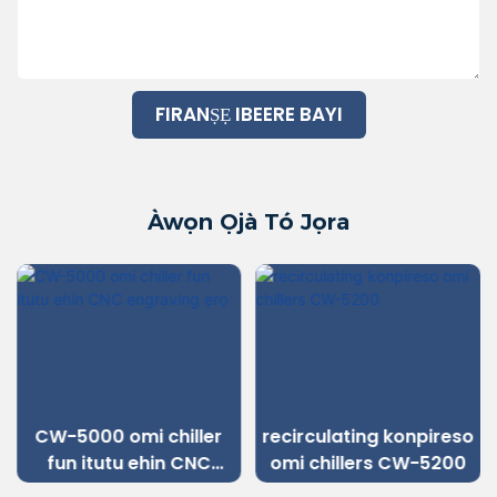
FIRANṢẸ IBEERE BAYI
Àwọn Ọjà Tó Jọra
CW-5000 omi chiller
recirculating konpireso
fun itutu ehin CNC
omi chillers CW-5200
engraving ẹrọ