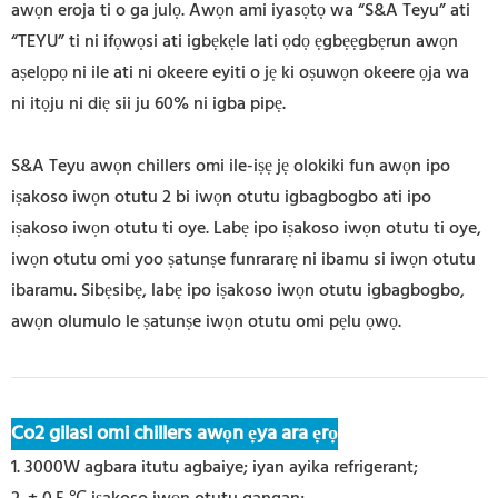
awọn eroja ti o ga julọ. Awọn ami iyasọtọ wa “S&A Teyu” ati
“TEYU” ti ni ifọwọsi ati igbẹkẹle lati ọdọ ẹgbẹẹgbẹrun awọn
aṣelọpọ ni ile ati ni okeere eyiti o jẹ ki oṣuwọn okeere ọja wa
ni itọju ni diẹ sii ju 60% ni igba pipẹ.
S&A Teyu awọn chillers omi ile-iṣẹ jẹ olokiki fun awọn ipo
iṣakoso iwọn otutu 2 bi iwọn otutu igbagbogbo ati ipo
iṣakoso iwọn otutu ti oye. Labẹ ipo iṣakoso iwọn otutu ti oye,
iwọn otutu omi yoo ṣatunṣe funrararẹ ni ibamu si iwọn otutu
ibaramu. Sibẹsibẹ, labẹ ipo iṣakoso iwọn otutu igbagbogbo,
awọn olumulo le ṣatunṣe iwọn otutu omi pẹlu ọwọ.
Co2 gilasi omi chillers awọn ẹya ara ẹrọ
1. 3000W agbara itutu agbaiye; iyan ayika refrigerant;