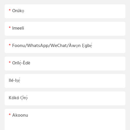
Orúkọ
Imeeli
Foonu/WhatsApp/WeChat/Àwọn Ẹgbẹ́
Orílẹ̀-Èdè
Ilé-Iṣẹ́
Kókó Ọ̀rọ̀
Akoonu