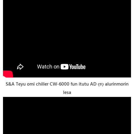
S&A Teyu omi chiller CW-6000 fun itutu AD ẹrọ alurinmorin
lesa