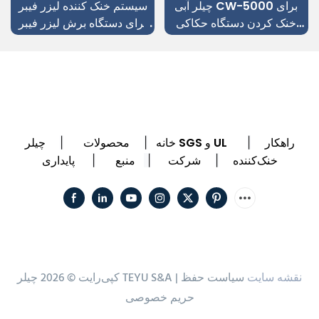
چیلر آبی CW-5000 برای
سیستم خنک کننده لیزر فیبر
خنک کردن دستگاه حکاکی
برای دستگاه برش لیزر فیبر
CNC دندانپزشکی
فلزی ورق منبع لیزر IPG
راهکار
چیلر SGS و UL
خانه
محصولات
|
|
|
خنک‌کننده
شرکت
منبع
پایداری
|
|
|
نقشه سایت
سیاست حفظ
کپی‌رایت © 2026 چیلر TEYU S&A |
حریم خصوصی