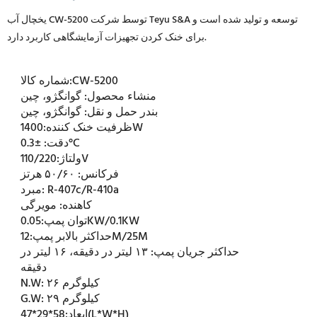
یخچال آب CW-5200 توسط شرکت Teyu S&A توسعه و تولید شده است و
برای خنک کردن تجهیزات آزمایشگاهی کاربرد دارد.
CW-5200
شماره کالا:
منشاء محصول:
گوانگژو، چین
بندر حمل و نقل:
گوانگژو، چین
1400W
ظرفیت خنک کننده:
±0.3°C
دقت:
110/220V
ولتاژ:
فرکانس:
۵۰/۶۰ هرتز
R-407c/R-410a
مبرد:
کاهنده:
مویرگی
0.05KW/0.1KW
توان پمپ:
12M/25M
حداکثر بالابر پمپ:
حداکثر جریان پمپ:
۱۳ لیتر در دقیقه، ۱۶ لیتر در
دقیقه
۲۶ کیلوگرم
N.W:
۲۹ کیلوگرم
G.W:
58*29*47(L*W*H)
ابعاد: