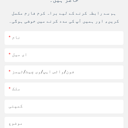
ہم سے رابطہ کرنے کے لیے براہ کرم فارم مکمل
کریں، اور ہمیں آپ کی مدد کرنے میں خوشی ہوگی۔
نام
ای میل
فون/واٹس ایپ/وی چیٹ/ٹیمز
ملک
کمپنی
موضوع