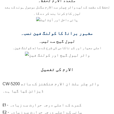
متعدد الارم تحفظ۔
تحفظ کے مقصد کے لیے واٹر چیلر سے الارم سگنل موصول ہونے کے بعد
لیزر کام کرنا بند کر دے گا۔
مشہور برانڈ کا کولنگ فین نصب۔
لیول گیج سے لیس۔
اعلی معیار اور کم ناکامی کی شرح کے ساتھ کولنگ فین۔
الارم کی تفصیل
CW-5200 واٹر چلر بلٹ ان الارم فنکشنز کے ساتھ
ڈیزائن کیا گیا ہے۔
E1 - کمرے کے اعلی درجہ حرارت سے زیادہ
E2 - پانی کے اعلی درجہ حرارت سے زیادہ