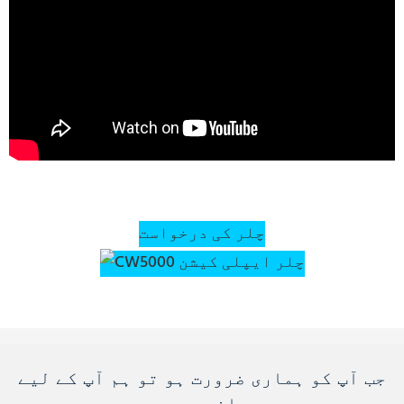
چلر کی درخواست
جب آپ کو ہماری ضرورت ہو تو ہم آپ کے لیے
حاضر ہیں۔