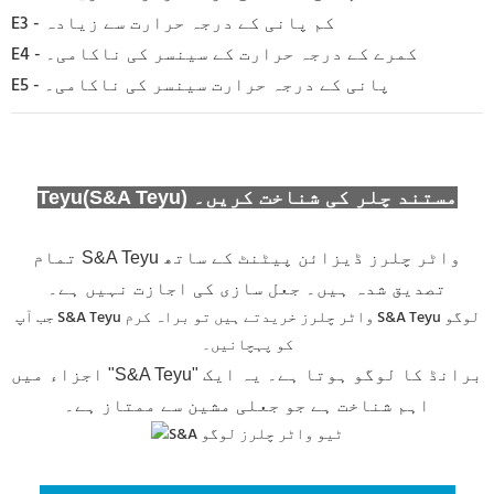
E3 - کم پانی کے درجہ حرارت سے زیادہ
E4 - کمرے کے درجہ حرارت کے سینسر کی ناکامی۔
E5 - پانی کے درجہ حرارت سینسر کی ناکامی۔
Teyu(S&A Teyu) مستند چلر کی شناخت کریں۔
تمام S&A Teyu واٹر چلرز ڈیزائن پیٹنٹ کے ساتھ
تصدیق شدہ ہیں۔ جعل سازی کی اجازت نہیں ہے۔
جب آپ S&A Teyu واٹر چلرز خریدتے ہیں تو براہ کرم S&A Teyu لوگو
کو پہچانیں۔
اجزاء میں "S&A Teyu" برانڈ کا لوگو ہوتا ہے۔ یہ ایک
اہم شناخت ہے جو جعلی مشین سے ممتاز ہے۔