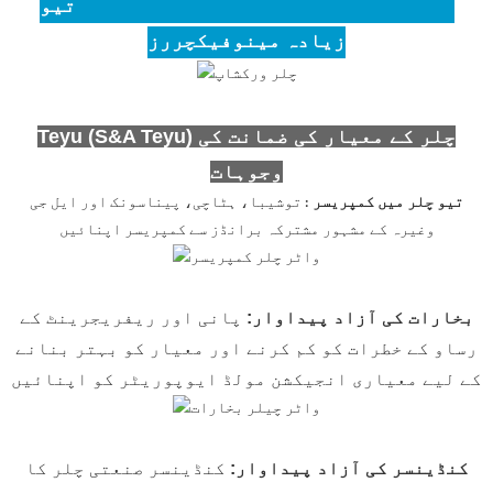
تیو (S&A Teyu) کو منتخب کرنے والے 3,000 سے
زیادہ مینوفیکچررز
Teyu (S&A Teyu) چلر کے معیار کی ضمانت کی
وجوہات
تیو چلر میں کمپریسر
: توشیبا، ہٹاچی، پیناسونک اور ایل جی
وغیرہ کے مشہور مشترکہ برانڈز سے کمپریسر اپنائیں
بخارات کی آزاد پیداوار
:
پانی اور ریفریجرینٹ کے
رساو کے خطرات کو کم کرنے اور معیار کو بہتر بنانے
کے لیے معیاری انجیکشن مولڈ ایوپوریٹر کو اپنائیں
کنڈینسر کی آزاد پیداوار:
کنڈینسر صنعتی چلر کا