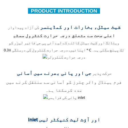
PRODUCT INTRODUCTION
شیٹ میٹل،
بخارات اور کمڈینسر
کی آزاد پیداوار
اعلی صحت سے متعلق درجہ حرارت کنٹرول سسٹم
ویلڈنگ اور شیٹ میٹل کاٹنے کے لیے آئی پی جی فائبر لیزر کو
اپنائیں. درجہ حرارت کنٹرول کی درستگی ±0.3 ° C تک پہنچ سکتی ہے۔
جی اور پانی بھرنے میں
آسانی
حرکت پذیر
فرم ہینڈل واٹر چلرز کو آسانی سے منتقل کرنے میں
مدد کرسکتا ہے۔
Inlet اور آؤٹ لیٹ کنیکٹر لیس