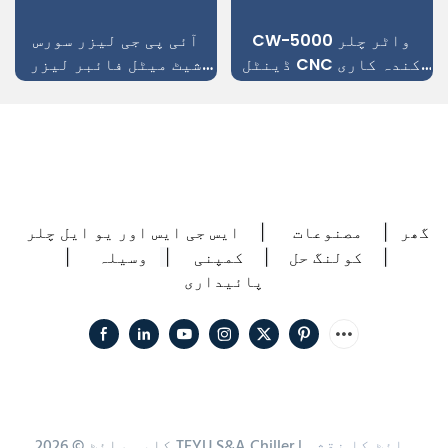
CW-5000 واٹر چلر
آئی پی جی لیزر سورس
ڈینٹل CNC کندہ کاری
شیٹ میٹل فائبر لیزر
کی مشین کو ٹھنڈا کرنے
کٹنگ مشین کے لیے فائبر
کے لیے
لیزر کولنگ سسٹم
گھر
مصنوعات
ایس جی ایس اور یو ایل چلر
|
|
کولنگ حل
کمپنی
وسیلہ
|
|
|
|
پائیداری
سائٹ کا نقشہ
کاپی رائٹ © 2026 TEYU S&A Chiller |