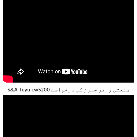
S&A Teyu cw5200 صنعتی واٹر چلرز کی درخواست