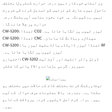
ون اسٹاپ خودکار ذہین درجہ حرارت کنٹرول: مختلف
ماحول میں، صارف کو ترتیب کو تبدیل کرنے کی ضرورت
نہیں ہے کیونکہ یہ خود بخود مناسب آپریٹنگ درجہ
حرارت پر چلا جائے گا۔
CW-5200: ٹھنڈا CO2 لیزر ٹیوب پر لگایا جاتا ہے۔
CW-5200: ٹھنڈا CNC سپنڈل، ویلڈنگ کا سامان۔
CW-5200 : ٹھنڈا لیزر ڈایڈڈ، سالڈ سٹیٹ لیزر یا RF
لیزر ٹیوب پر لگایا جاتا ہے۔
اختیاری: CW-5202 ڈوئل واٹر انلیٹ اور آؤٹ لیٹ
سیریز۔ گرمی بڑھانے والا؛ پانی کا فلٹر.
نوٹ:
ورکنگ کرنٹ مختلف کام کے حالات میں مختلف ہو
سکتا ہے۔ مندرجہ بالا معلومات صرف حوالہ کے لیے
ہیں۔ براہ کرم اصل ڈیلیور کردہ پروڈکٹ کے تابع
ہوں۔