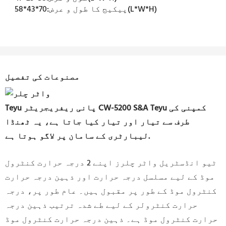
70*43*58(L*W*H)
پیکیج کا طول و عرض:
مصنوعات کی تفصیل
Teyu پانی ریفریجریٹر CW-5200 S&A Teyu کمپنی کی
طرف سے تیار اور تیار کیا جاتا ہے، یہ ٹھنڈا
لیبارٹری کے سامان پر لاگو ہوتا ہے.
ٹیو انڈسٹریل واٹر چلرز اپنے 2 درجہ حرارت کنٹرول
موڈ کے لیے مسلسل درجہ حرارت اور ذہین درجہ حرارت
کنٹرول موڈ کے طور پر مقبول ہیں۔ عام طور پر، درجہ
حرارت کنٹرولر کے لیے طے شدہ ترتیب ذہین درجہ
حرارت کنٹرول موڈ ہے۔ ذہین درجہ حرارت کنٹرول موڈ