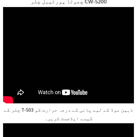
چھوٹا پورٹیبل چلر CW-5200
چلر کے T-503 ذہین موڈ کے لیے پانی کے درجہ حرارت کو
کیسے ایڈجسٹ کریں۔