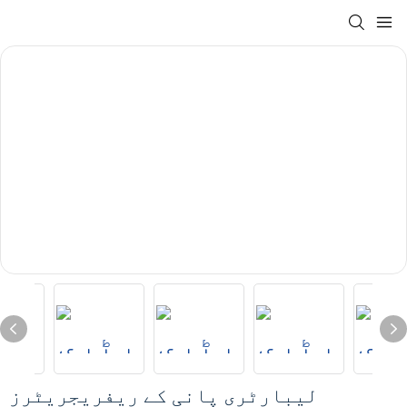
لیبارٹری پانی کے ریفریجریٹرز