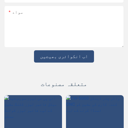
مواد
اب انکوائری بھیجیں
متعلقہ مصنوعات