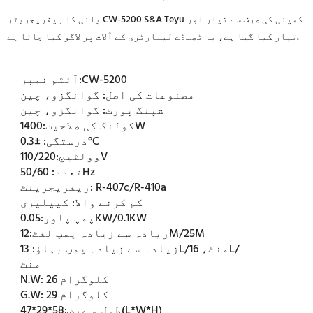
پانی کا ریفریجریٹر CW-5200 S&A Teyu کمپنی کی طرف سے تیار اور
تیار کیا گیا ہے، یہ ٹھنڈے لیبارٹری کے آلات پر لاگو کیا جاتا ہے.
CW-5200
آئٹم نمبر:
مصنوعات کی اصل:
گوانگزو، چین
شپنگ پورٹ:
گوانگزو، چین
1400W
کولنگ کی صلاحیت:
±0.3°C
درستگی:
110/220V
وولٹیج:
50/60Hz
تعدد:
R-407c/R-410a
ریفریجرینٹ:
کم کرنے والا:
کیپلیری
0.05KW/0.1KW
پمپ پاور:
12M/25M
زیادہ سے زیادہ پمپ لفٹ:
زیادہ سے زیادہ پمپ بہاؤ:
13L/منٹ، 16L/
منٹ
26 کلوگرام
N.W:
29 کلوگرام
G.W:
58*29*47(L*W*H)
طول و عرض: