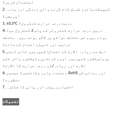
استعمال کریں؛
2. کمپیکٹ سائز، طویل کام کرنے والی زندگی اور سادہ
آپریشن؛
3. ±0.3°C درست درجہ حرارت کنٹرول؛
4. ذہین درجہ حرارت کنٹرولر کے پاس 2 کنٹرول موڈ
ہوتے ہیں، جو مختلف مواقع پر لاگو ہوتے ہیں۔ مختلف
ترتیب اور ڈسپلے افعال کے ساتھ؛
5. ایک سے زیادہ الارم کے افعال: کمپریسر ٹائم ڈیلی
پروٹیکشن، کمپریسر اوور کرنٹ پروٹیکشن، واٹر فلو
الارم اور زیادہ/کم درجہ حرارت کا الارم؛
6. متعدد پاور وضاحتیں؛ عیسوی، RoHS اور رسائی کی
منظوری؛
7. اختیاری ہیٹر اور پانی کا فلٹر۔
تفصیلات