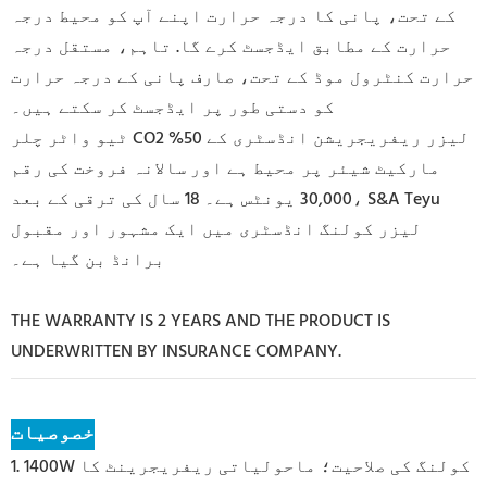
کے تحت، پانی کا درجہ حرارت اپنے آپ کو محیط درجہ
حرارت کے مطابق ایڈجسٹ کرے گا. تاہم، مستقل درجہ
حرارت کنٹرول موڈ کے تحت، صارف پانی کے درجہ حرارت
کو دستی طور پر ایڈجسٹ کر سکتے ہیں۔
ٹیو واٹر چلر CO2 لیزر ریفریجریشن انڈسٹری کے 50%
مارکیٹ شیئر پر محیط ہے اور
سالانہ فروخت کی رقم
30,000 یونٹس ہے۔ 18 سال کی ترقی کے بعد، S&A Teyu
لیزر کولنگ انڈسٹری میں ایک مشہور اور مقبول
برانڈ بن گیا ہے۔
THE WARRANTY IS 2 YEARS AND THE PRODUCT IS
UNDERWRITTEN BY INSURANCE COMPANY.
خصوصیات
1. 1400W کولنگ کی صلاحیت؛ ماحولیاتی ریفریجرینٹ کا