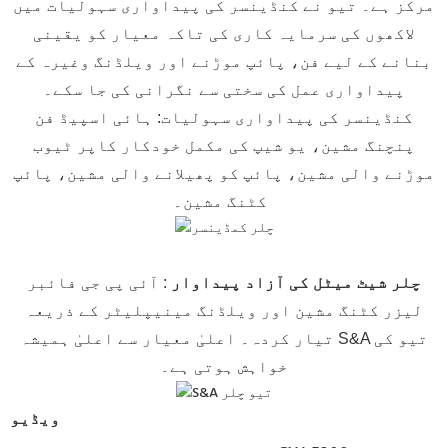
مرکز ہے۔ تیو نے کنڈینسر کی پیداواری سہولیات میں
لاکھوں کی سرمایہ کاری کی تاکہ معیار کو یقینی
بنانے کے لیے فن، پائپ موڑنے اور ویلڈنگ وغیرہ کے
پیداواری عمل کی سختی سے نگرانی کی جا سکے۔
کنڈینسر کی پیداواری سہولیات: ہائی اسپیڈ فن
پنچنگ مشین، یو شیپ کی مکمل خودکار کاپر ٹیوب
موڑنے والی مشین، پائپ کو پھیلانے والی مشین، پائپ
کٹنگ مشین۔
چلر شیٹ میٹل کی آزاد پیداوار
: آئی پی جی فائبر
لیزر کٹنگ مشین اور ویلڈنگ مینیپلیٹر کے ذریعہ
تیار کردہ۔ اعلیٰ معیار سے اعلیٰ ہمیشہ S&A تیو کی
خواہش ہوتی ہے۔
ویڈیو