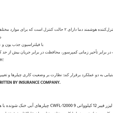
کننده هوشمند دما دارای ۲ حالت کنترل است که برای موارد مختلف قابل استفاده است؛ با تنظیمات و عملکردهای نمایشی متنوع؛
4
5. با فیلتراسیون جذب یون و
در برابر تأخیر زمانی کمپرسور، محافظت در برابر جریان بیش از حد ک
۷. مشخصات توان چندگانه؛ تأییدیه CE؛ تأییدیه RoHS؛ تأییدیه REACH؛
WRITTEN BY INSURANCE COMPANY.