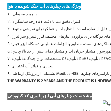
ویژگی‌های چیلرهای آب خنک شونده با هوا
۱. با مبرد محیطی؛
۲. کنترل دقیق دما با دقت ۱± درجه سانتیگراد؛
. دمای دوگانه برای برآوردن نیازهای مختلف لیزر فیبر و سر لیزر؛
 عملکردهای تست، مطابق با الزامات عملیاتی دستگاه لیزر فیبر؛
مپرسور، هشدار جریان آب و هشدار دمای بیش از حد بالا/پایین؛
۸. بخاری و فیلتر آب اختیاری.
THE WARRANTY IS 2 YEARS AND THE PRODUCT IS UNDER
مشخصات چیلرهای آبی لیزر فیبری ۱۲ کیلوواتی