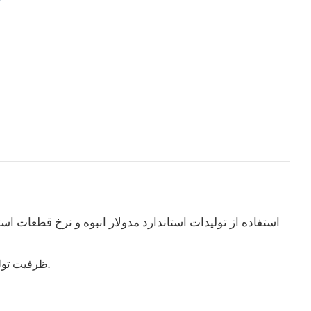
ظرفیت تولید سالانه ۶۰،۰۰۰ واحد، تمرکز بر تولید و ساخت چیلرهای بزرگ، متوسط ​​و کوچک.