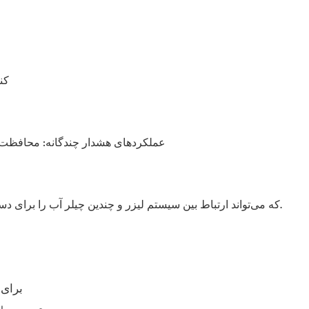
۳. کنترل‌
6. عملکردهای هشدار چندگانه: محافظت 
۹. پشتیبانی از پروتکل ارتباطی Modbus-485، که می‌تواند ارتباط بین سیستم لیزر و چندین چیلر آب را برای دستیابی به دو عملکرد برقرار کند: نظارت بر وضعیت کاری چیلرها و تغییر پارامترهای چیلرها.