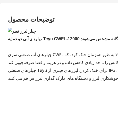
توضیحات محصول
آبی دو دمایه Teyu CWFL-12000
چیلرهای
چیلرهای آب صنعتی سری CWFL به قدری چند منظوره هستند که لیزر فیبر و سر لیزر را می‌توان به ترتیب توسط سیستم کنترل دمای پایین و سیستم کنترل دمای بالا به طور همزمان خنک کرد، که
چیلرهای صنعتی Teyu برای خنک کردن لیزرهای فیبری از IPG، nLIGHT، Trumpf، Rofin، Coherent و SPI قابل استفاده هستند و خنک سازی موثری را برای دستگاه های برش لیزر، دستگاه های