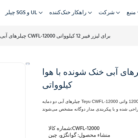
منبع
شرکت
راهکار خنک‌کننده
چیلر SGS و UL
چیلرهای آبی خنک شونده با هوا CWFL-12000 برای لیزر فیبر 12 کیلوواتی
 آبی خنک شونده با هوا CWFL-12000 برای لیزر فیبر 12
کیلوواتی
به طور ویژه برای خنک کردن لیزرهای فیبری 12000 واتی
CWFL-12000
شماره کالا:
منشاء محصول:
گوانگژو، چین