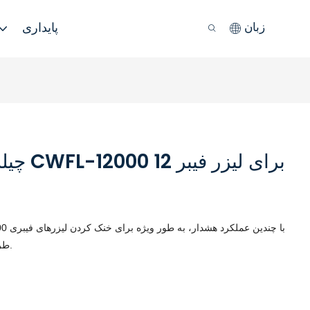
پایداری
زبان
چیلرهای
چیلرهای آبی دو دمایه Teyu CWFL-12000 با
چندین
عملکرد هشدار،
طراحی شده و با پیکربندی مدار دوگانه مشخص می‌شوند.