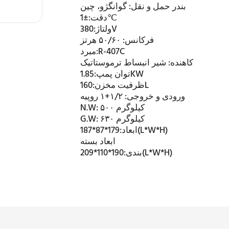
بندر حمل و نقل:
گوانگژو، چین
±1℃
دقت:
380V
ولتاژ:
فرکانس:
۵۰/۶۰ هرتز
R-407C
مبرد:
کاهنده:
شیر انبساط ترموستاتیک
1.85KW
توان پمپ:
160L
ظرفیت مخزن:
ورودی و خروجی:
۱/۲+۱ روپیه
۵۰۰ کیلوگرم
N.W:
۶۳۰ کیلوگرم
G.W:
179*87*187(L*W*H)
ابعاد:
ابعاد بسته
190*110*209(L*W*H)
بندی: