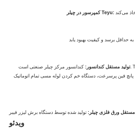
:
کمپرسور در چیلر Teyu
تولید مستقل کندانسور
:
کندانسور مرکز چیلر صنعتی است. Teyu میلیون‌ها دلار در تأسیسات تولید کندانسور سرمایه‌گذاری کرده است تا بتواند به طور دقیق بر فرآیند تولید فین، خم کردن لوله و
تگاه خم کردن لوله مسی تمام اتوماتیک U شکل، دستگاه انبساط لوله، دستگاه
 مستقل ورق فلزی چیلر
:
ویدئو