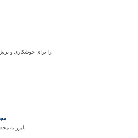
لیزر فیبر IPG را برای جوشکاری و برش ورق فلز به کار بگیرید. دقت کنترل دما می‌تواند به ±0.3 درجه سانتیگراد برسد.
مجه
لیزر به محض دریافت سیگنال هشدار از چیلر آب برای اهداف حفاظتی، متوقف خواهد شد.