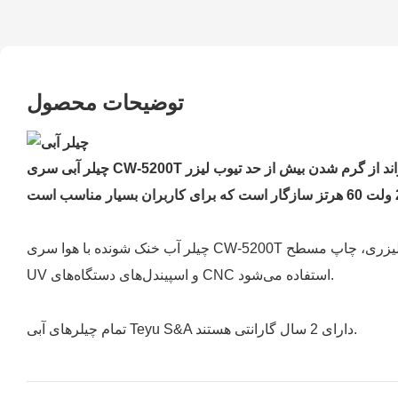
توضیحات محصول
چیلر آبی سری CW-5200T با ارائه خنک‌کننده کارآمد، می‌تواند از گرم شدن بیش از حد تیوب لیزر CO2 آب‌بندی شده جلوگیری کند. علاوه بر این، چیلر آبی سری CW-5200T با هر دو ولتاژ 220 ولت 50
چیلر آب خنک شونده با هوا سری CW-5200T با عملکرد خنک‌کنندگی پایدار، دقت بالا و اندازه کوچک، معمولاً برای خنک کردن دستگاه‌های برش لیزری، حکاکی لیزری، مارک‌گذاری لیزری، چاپ مسطح
UV و اسپیندل‌های دستگاه‌های CNC استفاده می‌شود.
تمام چیلرهای آبی Teyu S&A دارای 2 سال گارانتی هستند.