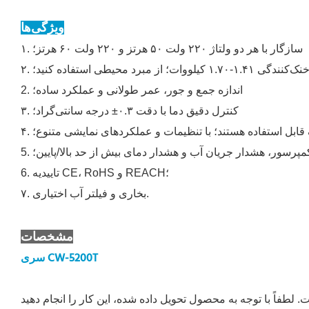
ویژگی‌ها
۱. سازگار با هر دو ولتاژ ۲۲۰ ولت ۵۰ هرتز و ۲۲۰ ولت ۶۰ هرتز؛
۱ کیلووات؛ از مبرد محیطی استفاده کنید؛
2. اندازه جمع و جور، عمر طولانی و عملکرد ساده؛
۳. کنترل دقیق دما با دقت ۰.۳± درجه سانتی‌گراد؛
مپرسور، هشدار جریان آب و هشدار دمای بیش از حد بالا/پایین؛
6. تاییدیه CE، RoHS و REACH؛
۷. بخاری و فیلتر آب اختیاری.
مشخصات
سری CW-5200T