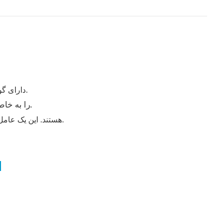
تمام چیلرهای آبی Teyu S&A دارای گواهی ثبت اختراع هستند. جعل و تقلب مجاز نیست.
لطفاً هنگام خرید چیلرهای آبی Teyu مدل S&A، لوگوی Teyu را به خاطر داشته باشید.
قطعات دارای لوگوی برند «S&A Teyu» هستند. این یک عامل شناسایی مهم برای تشخیص دستگاه تقلبی است.
بیش از ۳۰۰۰ تولیدکننده، 