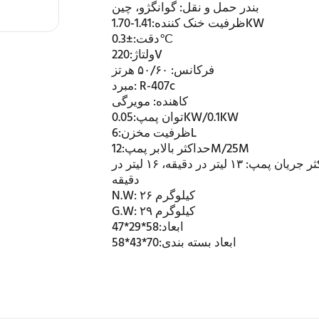
بندر حمل و نقل:
گوانگژو، چین
1.41-1.70KW
ظرفیت خنک کننده:
±0.3℃
دقت:
220V
ولتاژ:
فرکانس:
۵۰/۶۰ هرتز
R-407c
مبرد:
کاهنده:
مویرگی
0.05KW/0.1KW
توان پمپ:
6L
ظرفیت مخزن:
12M/25M
حداکثر بالابر پمپ:
ثر جریان پمپ:
۱۳ لیتر در دقیقه، ۱۶ لیتر در
دقیقه
۲۶ کیلوگرم
N.W:
۲۹ کیلوگرم
G.W:
ابعاد:
58*29*47
ابعاد بسته بندی:
70*43*58