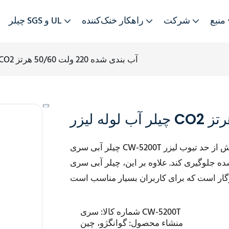
منبع
شرکت
راهکار خنک‌کننده
چیلر SGS و UL
چیلر آب لوله لیزر CO2 آب بندی شده 220 ولت 50/60 هرتز
چیلر آبی سری CW-5200T با ارائه خنک‌کننده کارآمد، می‌تواند از گرم شدن بیش از حد تیوب لیزر CO2
ری کند. علاوه بر این، چیلر آبی سری CW-5200T با هر دو ولتاژ 220 ولت 50 هرتز و 220
سری CW-5200T
شماره کالا:
منشاء محصول:
گوانگژو، چین