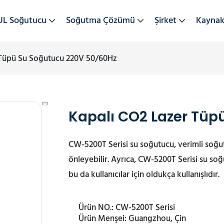
UL Soğutucu
Soğutma Çözümü
Şirket
Kayna
 Tüpü Su Soğutucu 220V 50/60Hz
Kapalı CO2 Lazer Tüp
CW-5200T Serisi su soğutucu, verimli soğut
önleyebilir. Ayrıca, CW-5200T Serisi su 
bu da kullanıcılar için oldukça kullanışlıdır.
Ürün NO.:
CW-5200T Serisi
Ürün Menşei:
Guangzhou, Çin