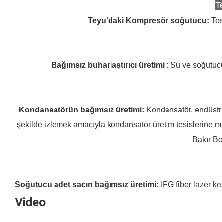
T
Teyu'daki Kompresör soğutucu
:
Tos
Bağımsız buharlaştırıcı üretimi
: Su ve soğutucu 
Kondansatörün bağımsız üretimi
:
Kondansatör, endüstri
şekilde izlemek amacıyla kondansatör üretim tesislerine mi
Bakır B
Soğutucu adet sacın bağımsız üretimi
:
IPG fiber lazer k
Video