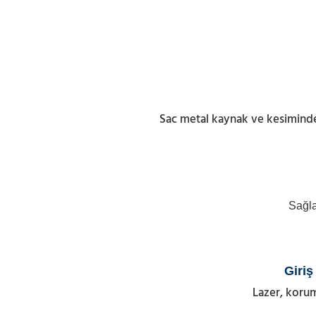
Sac metal kaynak ve kesiminde I
Sağla
Giriş
Lazer, korum