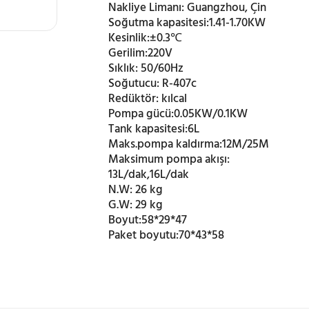
Nakliye Limanı:
Guangzhou, Çin
Soğutma kapasitesi:
1.41-1.70KW
Kesinlik:
±0.3℃
Gerilim:
220V
Sıklık:
50/60Hz
Soğutucu:
R-407c
Redüktör:
kılcal
Pompa gücü:
0.05KW/0.1KW
Tank kapasitesi:
6L
Maks.pompa kaldırma:
12M/25M
Maksimum pompa akışı:
13L/dak,16L/dak
N.W:
26 kg
G.W:
29 kg
Boyut:
58*29*47
Paket boyutu:
70*43*58