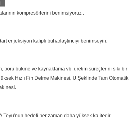
i
kalarının kompresörlerini benimsiyoruz
.
dart enjeksiyon kalıplı buharlaştırıcıyı benimseyin.
n, boru bükme ve kaynaklama vb. üretim süreçlerini sıkı bir
i: Yüksek Hızlı Fin Delme Makinesi, U Şeklinde Tam Otomatik
akinesi
.
&A Teyu'nun hedefi her zaman daha yüksek kalitedir.