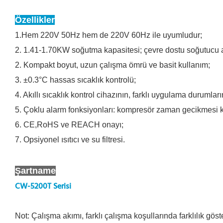
Özellikler
1.Hem 220V 50Hz hem de 220V 60Hz ile uyumludur;
2. 1.41-1.70KW soğutma kapasitesi; çevre dostu soğutucu a
2. Kompakt boyut, uzun çalışma ömrü ve basit kullanım;
3. ±0.3°C hassas sıcaklık kontrolü;
4. Akıllı sıcaklık kontrol cihazının, farklı uygulama durumla
5. Çoklu alarm fonksiyonları: kompresör zaman gecikmesi ko
6. CE,RoHS ve REACH onayı;
7. Opsiyonel ısıtıcı ve su filtresi.
Şartname
CW-5200T Serisi
Not:
Çalışma akımı, farklı çalışma koşullarında farklılık göst