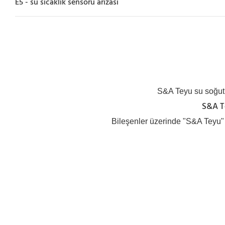
E5 - su sıcaklık sensörü arızası
S&A Teyu su soğutuc
S&A Te
Bileşenler üzerinde "S&A Teyu" 