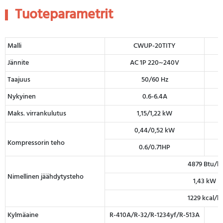
Tuoteparametrit
Malli
CWUP-20TITY
Jännite
AC 1P 220~240V
Taajuus
50/60 Hz
Nykyinen
0.6-6.4A
Maks. virrankulutus
1,15/1,22 kW
0,44/0,52 kW
Kompressorin teho
0.6/0.71HP
4879 Btu/h
Nimellinen jäähdytysteho
1,43 kW
1229 kcal/h
Kylmäaine
R-410A/R-32/R-1234yf/R-513A