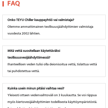
FAQ
Onko TEYU Chiller kauppayhtiö vai valmistaja?
Olemme ammattimainen teollisuusjäähdyttimien valmistaja
vuodesta 2002 lähtien.
Mitä vettä suositellaan käytettäväksi
teollisuusvesijäähdyttimessä?
Ihanteellisen veden tulisi olla deionisoitua vettä, tislattua vettä
tai puhdistettua vettä.
Kuinka usein minun pitäisi vaihtaa vesi?
Yleisesti ottaen vedenvaihtoväli on 3 kuukautta. Se voi riippua
myös kiertovesijäähdyttimien todellisesta käyttöympäristöstä.