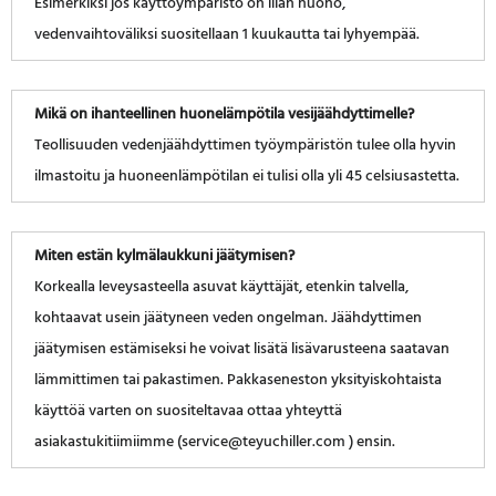
Esimerkiksi jos käyttöympäristö on liian huono,
vedenvaihtoväliksi suositellaan 1 kuukautta tai lyhyempää.
Mikä on ihanteellinen huonelämpötila vesijäähdyttimelle?
Teollisuuden vedenjäähdyttimen työympäristön tulee olla hyvin
ilmastoitu ja huoneenlämpötilan ei tulisi olla yli 45 celsiusastetta.
Miten estän kylmälaukkuni jäätymisen?
Korkealla leveysasteella asuvat käyttäjät, etenkin talvella,
kohtaavat usein jäätyneen veden ongelman. Jäähdyttimen
jäätymisen estämiseksi he voivat lisätä lisävarusteena saatavan
lämmittimen tai pakastimen. Pakkaseneston yksityiskohtaista
käyttöä varten on suositeltavaa ottaa yhteyttä
asiakastukitiimiimme (service@teyuchiller.com ) ensin.