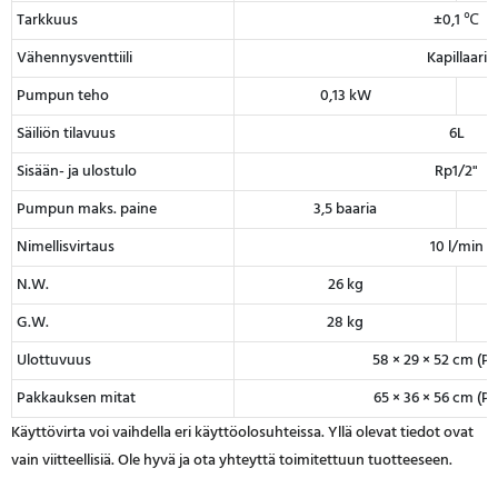
Tarkkuus
±0,1 ℃
Vähennysventtiili
Kapillaari
Pumpun teho
0,13 kW
Säiliön tilavuus
6L
Sisään- ja ulostulo
Rp1/2"
Pumpun maks. paine
3,5 baaria
Nimellisvirtaus
10 l/min
N.W.
26 kg
G.W.
28 kg
Ulottuvuus
58 × 29 × 52 cm (P ×
Pakkauksen mitat
65 × 36 × 56 cm (P ×
Käyttövirta voi vaihdella eri käyttöolosuhteissa. Yllä olevat tiedot ovat
vain viitteellisiä. Ole hyvä ja ota yhteyttä toimitettuun tuotteeseen.