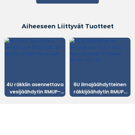
Aiheeseen Liittyvät Tuotteet
4U räkkiin asennettava
6U ilmajäähdytteinen
vesijäähdytin RMUP-
räkkijäähdytin RMUP-
300 UV-laserille,
500, asennettavissa 19
erittäin nopea laser
tuuman räkkiin, ±0,1 ℃