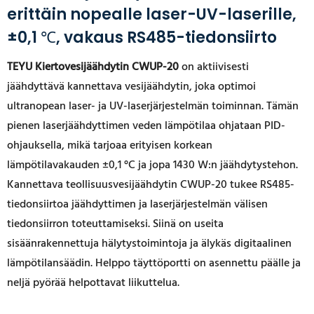
erittäin nopealle laser-UV-laserille,
±0,1 ℃, vakaus RS485-tiedonsiirto
TEYU Kiertovesijäähdytin CWUP-20
on aktiivisesti
jäähdyttävä kannettava vesijäähdytin, joka optimoi
ultranopean laser- ja UV-laserjärjestelmän toiminnan. Tämän
pienen laserjäähdyttimen veden lämpötilaa ohjataan PID-
ohjauksella, mikä tarjoaa erityisen korkean
lämpötilavakauden ±0,1 °C ja jopa 1430 W:n jäähdytystehon.
Kannettava
teollisuusvesijäähdytin
CWUP-20 tukee RS485-
tiedonsiirtoa jäähdyttimen ja laserjärjestelmän välisen
tiedonsiirron toteuttamiseksi. Siinä on useita
sisäänrakennettuja hälytystoimintoja ja älykäs digitaalinen
lämpötilansäädin. Helppo täyttöportti on asennettu päälle ja
neljä pyörää helpottavat liikuttelua.