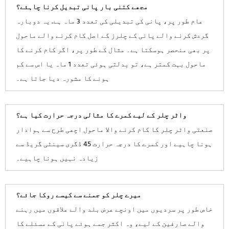
مجھے کتنی بار پانی تبدیل کرنا چاہئے؟
عام طور پر، پانی کی تبدیلی کی تعدد 3 ماہ ہے. یہ دوبارہ
گردش کرنے والے پانی کے چلرز کے اصل کام کرنے والے ماحول
پر بھی منحصر ہوسکتا ہے۔ مثال کے طور پر، اگر کام کرنے کا
ماحول بہت کمتر ہے، تو بدلتی ہوئی تعدد 1 ماہ یا اس سے کم
ہونے کا مشورہ دیا جاتا ہے۔
واٹر چلر کے لیے کمرے کا مثالی درجہ حرارت کیا ہے؟
صنعتی واٹر چلر کا کام کرنے والا ماحول اچھی طرح سے ہوادار
ہونا چاہیے اور کمرے کا درجہ حرارت 45 ڈگری سینٹی گریڈ سے
زیادہ نہیں ہونا چاہیے۔
میرے چلر کو جمنے سے کیسے روکا جائے؟
خاص طور پر سردیوں میں اونچے عرض بلد والے علاقوں میں رہنے
والے صارفین کے لیے، وہ اکثر جمے ہوئے پانی کے مسئلے کا