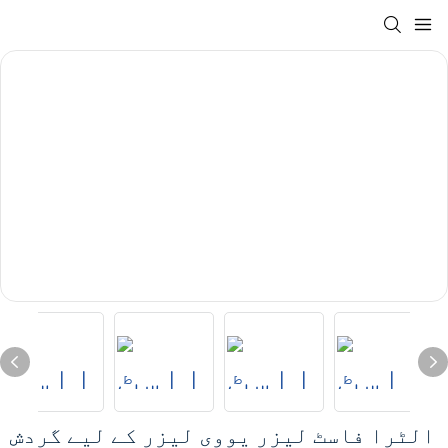
الٹرا فاسٹ لیزر یووی لیزر کے لیے گردش