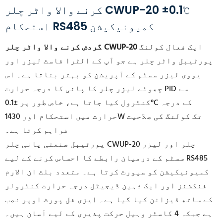
کرنے والا واٹر چلر CWUP-20 ±0.1℃
استحکام RS485 کمیونیکیشن
ایک فعال کولنگ
گردش کرنے والا واٹر چلر CWUP-20
پورٹیبل واٹر چلر ہے جو آپ کے الٹرا فاسٹ لیزر اور
یووی لیزر سسٹم کے آپریشن کو بہتر بناتا ہے۔ اس
چھوٹے لیزر چلر کا پانی کا درجہ حرارت PID سے
کنٹرول کیا جاتا ہے، خاص طور پر ±0.1°C کے درجہ
حرارت میں استحکام اور 1430W تک کولنگ کی صلاحیت
فراہم کرتا ہے۔
CWUP-20 چلر اور لیزر
پورٹیبل
صنعتی پانی چلر
سسٹم کے درمیان رابطے کا احساس کرنے کے لیے RS485
کمیونیکیشن کو سپورٹ کرتا ہے۔ متعدد بلٹ ان الارم
فنکشنز اور ایک ذہین ڈیجیٹل درجہ حرارت کنٹرولر
کے ساتھ ڈیزائن کیا گیا ہے۔ ایزی فل پورٹ اوپر نصب
ہے جبکہ 4 کاسٹر وہیل حرکت پذیری کے لیے آسان ہیں۔