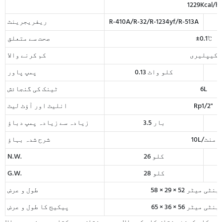
1229Kcal/h
R-410A/R-32/R-1234yf/R-513A
ریفریجرینٹ
±0.1℃
صحت سے متعلق
کیپلیری
کم کرنے والا
0.13 کلو واٹ
پمپ پاور
6L
ٹینک کی گنجائش
Rp1/2"
انلیٹ اور آؤٹ لیٹ
3.5 بار
زیادہ سے زیادہ پمپ دباؤ
10L/منٹ
شرح شدہ بہاؤ
26 کلو
N.W.
28 کلو
G.W.
طول و عرض
پیکیج کا طول و عرض