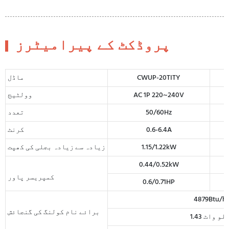
پروڈکٹ کے پیرامیٹرز
CWUP-20TITY
ماڈل
AC 1P 220~240V
وولٹیج
50/60Hz
تعدد
0.6-6.4A
کرنٹ
1.15/1.22kW
زیادہ سے زیادہ بجلی کی کھپت
0.44/0.52kW
کمپریسر پاور
0.6/0.71HP
4879Btu/h
برائے نام کولنگ کی گنجائش
1.4 کلو واٹ