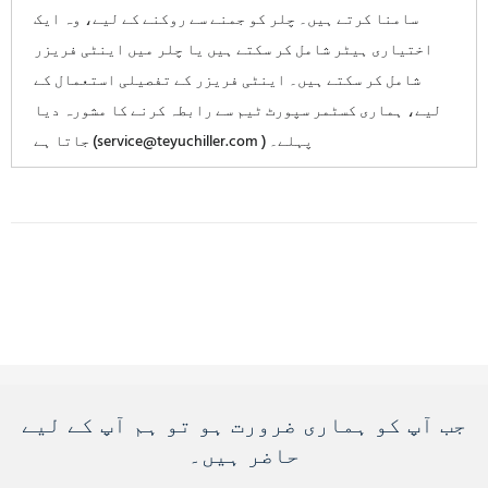
سامنا کرتے ہیں۔ چلر کو جمنے سے روکنے کے لیے، وہ ایک
اختیاری ہیٹر شامل کر سکتے ہیں یا چلر میں اینٹی فریزر
شامل کر سکتے ہیں۔ اینٹی فریزر کے تفصیلی استعمال کے
لیے، ہماری کسٹمر سپورٹ ٹیم سے رابطہ کرنے کا مشورہ دیا
جاتا ہے (service@teyuchiller.com ) پہلے۔
جب آپ کو ہماری ضرورت ہو تو ہم آپ کے لیے
حاضر ہیں۔