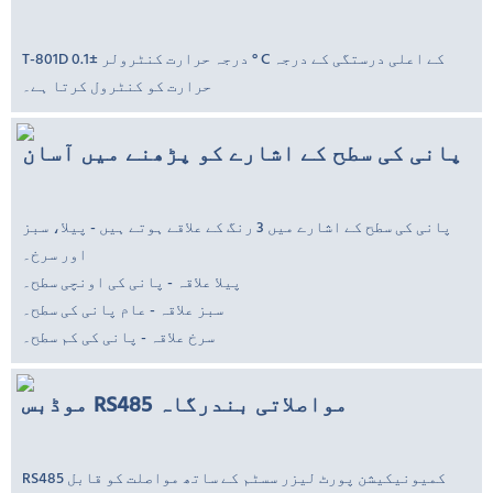
T-801D درجہ حرارت کنٹرولر ±0.1 ° C کے اعلی درستگی کے درجہ
حرارت کو کنٹرول کرتا ہے۔
پانی کی سطح کے اشارے کو پڑھنے میں آسان
پانی کی سطح کے اشارے میں 3 رنگ کے علاقے ہوتے ہیں - پیلا، سبز
اور سرخ۔
پیلا علاقہ - پانی کی اونچی سطح۔
سبز علاقہ - عام پانی کی سطح۔
سرخ علاقہ - پانی کی کم سطح۔
موڈبس RS485 مواصلاتی بندرگاہ
RS485 کمیونیکیشن پورٹ لیزر سسٹم کے ساتھ مواصلت کو قابل