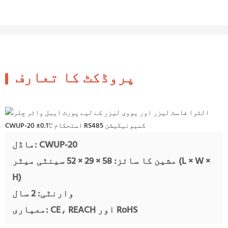
پروڈکٹ کا تعارف
ماڈل: CWUP-20
مشین کا سائز: 58 × 29 × 52 سینٹی میٹر (L × W ×
H)
وارنٹی: 2 سال
معیاری: CE، REACH اور RoHS