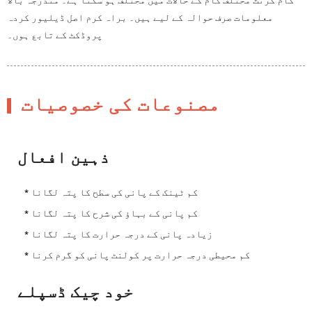
کام کرنٹ مختلف کام کے حالات میں مختلف ہو سکتا ہے۔ مندرجہ بالا
معلومات صرف حوالہ کے لیے ہیں۔ براہ کرم اصل ڈیلیور کردہ
پروڈکٹ کے تابع ہوں۔
مصنوعات کی خصوصیات
ذہین افعال
* کم ٹینک کے پانی کی سطح کا پتہ لگانا
* کم پانی کے بہاؤ کی شرح کا پتہ لگانا
* زیادہ پانی کے درجہ حرارت کا پتہ لگانا
* کم محیطی درجہ حرارت پر کولنٹ پانی کو گرم کرنا
خود چیک ڈسپلے