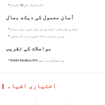
* الارم کوڈز کی 12 اقسام
آسان معمول کی دیکھ بھال
* ڈسٹ پروف فلٹر اسکرین کی ٹول لیس دیکھ بھال
* فوری بدلنے والا اختیاری واٹر فلٹر
مواصلات کی تقریب
* RS485 Modbus RTU پروٹوکول سے لیس
اختیاری اشیاء