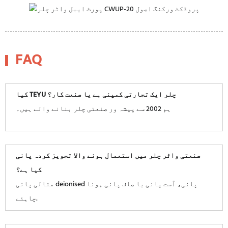
FAQ
کیا TEYU چلر ایک تجارتی کمپنی ہے یا صنعت کار؟
ہم 2002 سے پیشہ ور صنعتی چلر بنانے والے ہیں۔
صنعتی واٹر چلر میں استعمال ہونے والا تجویز کردہ پانی
کیا ہے؟
مثالی پانی deionised پانی، آست پانی یا صاف پانی ہونا
چاہئے.