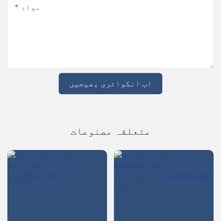
مواد
اب انکوائری بھیجیں
متعلقہ مصنوعات