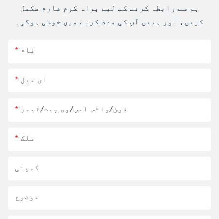
ہم سے رابطہ کرنے کے لیے براہ کرم فارم مکمل
کریں، اور ہمیں آپ کی مدد کرنے میں خوشی ہوگی۔
نام
ای میل
فون/واٹس ایپ/وی چیٹ/ٹیمز
ملک
کمپنی
موضوع