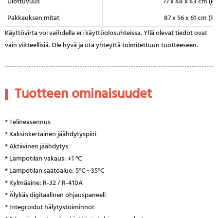
Ulottuvuus
77 x 48 x 43 cm (P x
Pakkauksen mitat
87 x 56 x 61 cm (P x
Käyttövirta voi vaihdella eri käyttöolosuhteissa. Yllä olevat tiedot ovat
vain viitteellisiä. Ole hyvä ja ota yhteyttä toimitettuun tuotteeseen.
Tuotteen ominaisuudet
* Telineasennus
* Kaksinkertainen jäähdytyspiiri
* Aktiivinen jäähdytys
* Lämpötilan vakaus: ±1 °C
* Lämpötilan säätöalue: 5°C ~35°C
* Kylmäaine: R-32 / R-410A
* Älykäs digitaalinen ohjauspaneeli
* Integroidut hälytystoiminnot