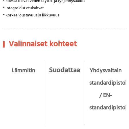
* Edessä olevat veden täyttö- ja tyhjennysaukot
* Integroidut etukahvat
* Korkea joustavuus ja liikkuvuus
Valinnaiset kohteet
Suodattaa
Lämmitin
Yhdysvaltain
standardipistok
/ EN-
standardipistok