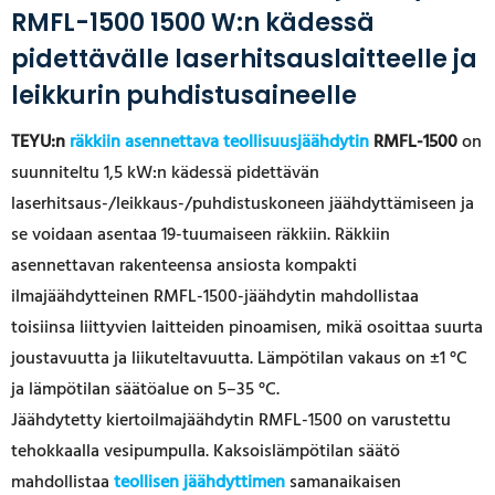
RMFL-1500 1500 W:n kädessä
pidettävälle laserhitsauslaitteelle ja
leikkurin puhdistusaineelle
TEYU:n
räkkiin asennettava teollisuusjäähdytin
RMFL-1500
on
suunniteltu 1,5 kW:n kädessä pidettävän
laserhitsaus-/leikkaus-/puhdistuskoneen jäähdyttämiseen ja
se voidaan asentaa 19-tuumaiseen räkkiin. Räkkiin
asennettavan rakenteensa ansiosta kompakti
ilmajäähdytteinen RMFL-1500-jäähdytin mahdollistaa
toisiinsa liittyvien laitteiden pinoamisen, mikä osoittaa suurta
joustavuutta ja liikuteltavuutta. Lämpötilan vakaus on ±1 °C
ja lämpötilan säätöalue on 5–35 °C.
Jäähdytetty kiertoilmajäähdytin RMFL-1500 on varustettu
tehokkaalla vesipumpulla. Kaksoislämpötilan säätö
mahdollistaa
teollisen jäähdyttimen
samanaikaisen