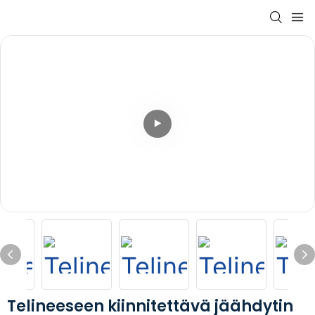
Telineeseen kiinnitettävä jäähdytin