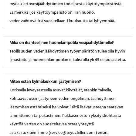
myös kiertovesijäähdyttimien todellisesta käyttöympäristöstä.
Esimerkiksi jos käyttöympäristö on liian huono,
vedenvaihtoväliksi suositellaan 1 kuukautta tai lyhyempää.
Mikä on ihanteellinen huonelämpötila vesijäähdyttimelle?
Teollisuuden vedenjäähdyttimen työympäristön tulee olla hyvin
ilmastoitu ja huoneenlämpötilan ei tulisi olla yli 45 celsiusastetta.
Miten estän kylmälaukkuni jäätymisen?
Korkealla leveysasteella asuvat käyttäjät, etenkin talvella,
kohtaavat usein jäätyneen veden ongelman. Jäähdyttimen
jäätymisen estämiseksi he voivat lisätä lisävarusteena saatavan
lämmittimen tai pakastimen. Pakkaseneston yksityiskohtaista
käyttöä varten on suositeltavaa ottaa yhteyttä
asiakastukitiimiimme (service@teyuchiller.com ) ensin.