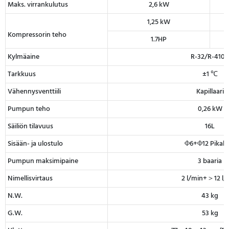
Maks. virrankulutus
2,6 kW
1,25 kW
Kompressorin teho
1.7HP
Kylmäaine
R-32/R-410
Tarkkuus
±1 ℃
Vähennysventtiili
Kapillaari
Pumpun teho
0,26 kW
Säiliön tilavuus
16L
Sisään- ja ulostulo
Φ6+Φ12 Pikalii
Pumpun maksimipaine
3 baaria
Nimellisvirtaus
2 l/min+＞12 l/
N.W.
43 kg
G.W.
53 kg