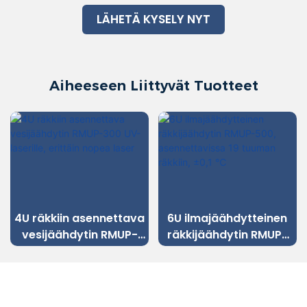
LÄHETÄ KYSELY NYT
Aiheeseen Liittyvät Tuotteet
4U räkkiin asennettava
6U ilmajäähdytteinen
vesijäähdytin RMUP-
räkkijäähdytin RMUP-
300 UV-laserille,
500, asennettavissa 19
erittäin nopea laser
tuuman räkkiin, ±0,1 ℃