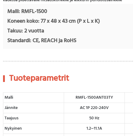
Malli: RMFL-1500
Koneen koko: 77 x 48 x 43 cm (P x L x K)
Takuu: 2 vuotta
Standardi: CE, REACH ja RoHS
Tuoteparametrit
Malli
RMFL-1500ANT03TY
Jännite
AC 1P 220-240V
Taajuus
50 Hz
Nykyinen
1.2~11.1A