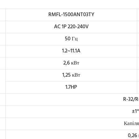
RMFL-1500ANT03TY
AC 1P 220-240V
50 Гц
1.2~11.1A
2,6 кВт
1,25 кВт
1.7HP
R-32/R
±1
Капіл
0,26