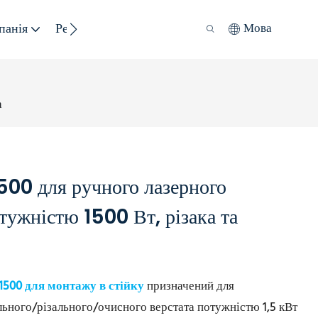
панія
Ресурс
Сталий Розвиток
Мова
а
00 для ручного лазерного
тужністю 1500 Вт, різака та
500 для монтажу в стійку
призначений для
ьного/різального/очисного верстата потужністю 1,5 кВт