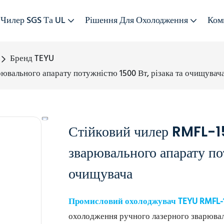
Чилер SGS Та UL
Рішення Для Охолодження
Ком
Бренд TEYU
рювального апарату потужністю 1500 Вт, різака та очищувач
Стійковий чилер RMFL-15
зварювального апарату по
очищувача
Промисловий охолоджувач TEYU RMFL-1
охолодження ручного лазерного зварювал