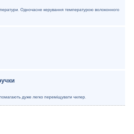
мператури. Одночасне керування температурою волоконного
ручки
опомагають дуже легко переміщувати чилер.