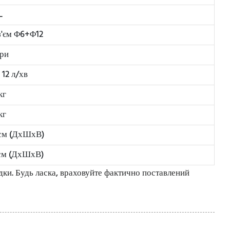
L
'єм Φ6+Φ12
ари
 12 л/хв
кг
кг
 см (ДхШхВ)
 см (ДхШхВ)
дки. Будь ласка, враховуйте фактично поставлений