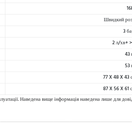
16
Швидкий роз
3 б
2 л/хв+ >
43 
53 
77 X 48 X 43
87 X 56 X 61
луатації. Наведена вище інформація наведена лише для дові