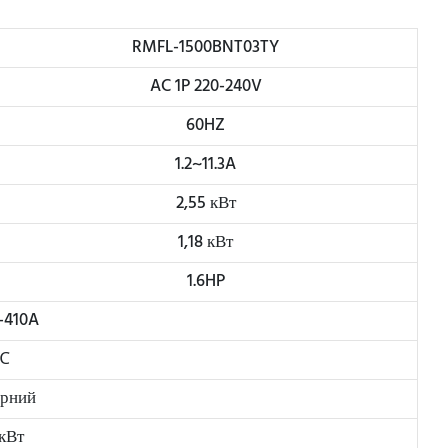
RMFL-1500BNT03TY
AC 1P 220-240V
60HZ
1.2~11.3A
2,55 кВт
1,18 кВт
1.6HP
-410A
℃
ярний
 кВт