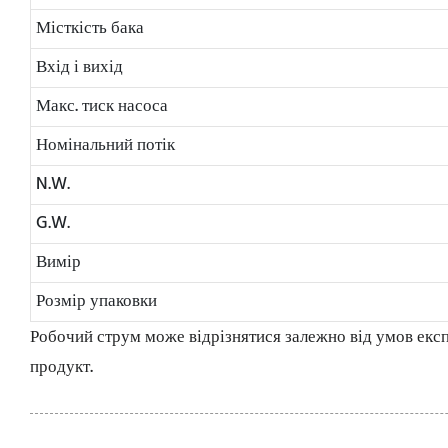
Місткість бака
Вхід і вихід
Макс. тиск насоса
Номінальний потік
N.W.
G.W.
Вимір
Розмір упаковки
Робочий струм може відрізнятися залежно від умов експ
продукт.