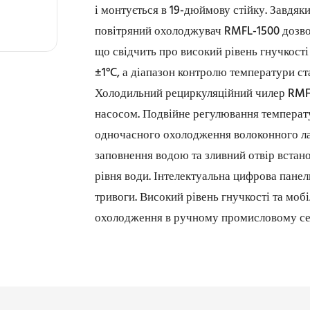
і монтується в 19-дюймову стійку. Завдяк
повітряний охолоджувач RMFL-1500 дозвол
що свідчить про високий рівень гнучкості
±1°C, а діапазон контролю температури ста
Холодильний рециркуляційний чилер RMF
насосом. Подвійне регулювання температ
одночасного охолодження волоконного лаз
заповнення водою та зливний отвір вста
рівня води. Інтелектуальна цифрова пане
тривоги. Високий рівень гнучкості та мо
охолодження в ручному промисловому се