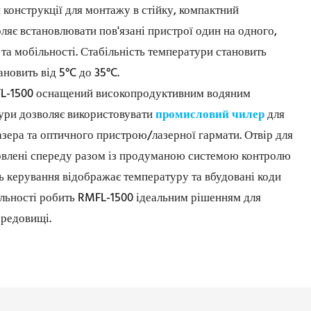
и конструкції для монтажу в стійку, компактний
яє встановлювати пов'язані пристрої один на одного,
 та мобільності. Стабільність температури становить
новить від 5°C до 35°C.
L-1500 оснащений високопродуктивним водяним
ури дозволяє використовувати
промисловий чилер
для
ера та оптичного пристрою/лазерної гармати. Отвір для
новлені спереду разом із продуманою системою контролю
ль керування відображає температуру та вбудовані коди
більності робить RMFL-1500 ідеальним рішенням для
редовищі.