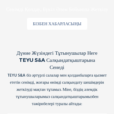
Сенімді Қолдау, Бүкіл Әлем Бойынша Жеткізу
БІЗБЕН ХАБАРЛАСЫҢЫ
Дүние Жүзіндегі Тұтынушылар Неге
TEYU S&A Салқындатқыштарына
Сенеді
TEYU S&A біз әртүрлі салалар мен қолданбаларға қызмет
ететін сенімді, жоғары өнімді салқындату шешімдерін
жеткізуді мақтан тұтамыз. Міне, біздің әлемдік
тұтынушыларымыз салқындатқыштарымызбен
тәжірибелері туралы айтады: