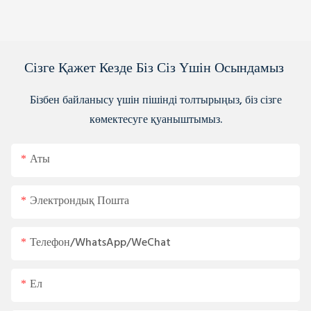
Сізге Қажет Кезде Біз Сіз Үшін Осындамыз
Бізбен байланысу үшін пішінді толтырыңыз, біз сізге
көмектесуге қуаныштымыз.
Аты
Электрондық Пошта
Телефон/WhatsApp/WeChat
Ел