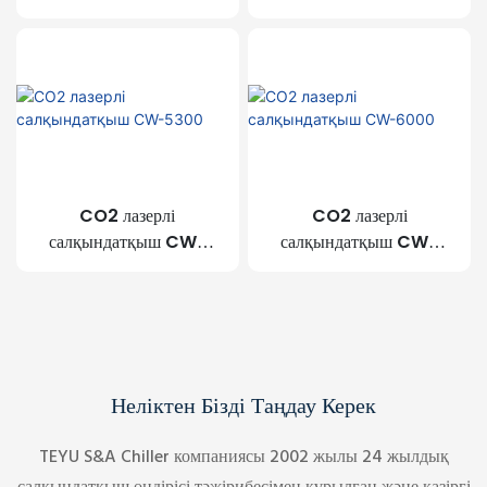
5000
5200
CO2 лазерлі
CO2 лазерлі
салқындатқыш CW-
салқындатқыш CW-
5300
6000
Неліктен Бізді Таңдау Керек
TEYU S&A Chiller компаниясы 2002 жылы 24 жылдық