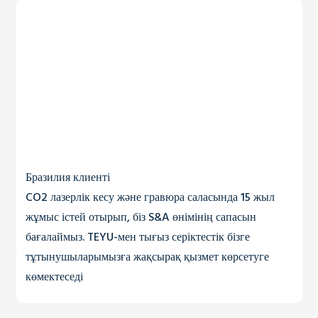
Бразилия клиенті
CO2 лазерлік кесу және гравюра саласында 15 жыл
жұмыс істей отырып, біз S&A өнімінің сапасын
бағалаймыз. TEYU-мен тығыз серіктестік бізге
тұтынушыларымызға жақсырақ қызмет көрсетуге
көмектеседі