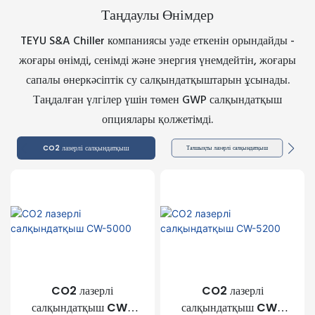
Таңдаулы Өнімдер
TEYU S&A Chiller компаниясы уәде еткенін орындайды -
жоғары өнімді, сенімді және энергия үнемдейтін, жоғары
сапалы өнеркәсіптік су салқындатқыштарын ұсынады.
Таңдалған үлгілер үшін төмен GWP салқындатқыш
опциялары қолжетімді.
CO2 лазерлі салқындатқыш
Талшықты лазерлі салқындатқыш
CO2 лазерлі
CO2 лазерлі
салқындатқыш CW-
салқындатқыш CW-