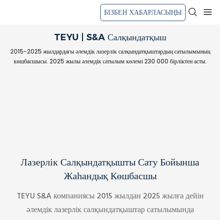
БІЗБЕН ХАБАРЛАСЫҢЫ
TEYU | S&A Салқындатқыш
2015-2025 жылдардағы әлемдік лазерлік салқындатқыштардың сатылымының
көшбасшысы. 2025 жылы әлемдік сатылым көлемі 230 000 бірліктен асты.
Лазерлік Салқындатқышты Сату Бойынша
Жаһандық Көшбасшы
TEYU S&A компаниясы 2015 жылдан 2025 жылға дейін
әлемдік лазерлік салқындатқыштар сатылымында