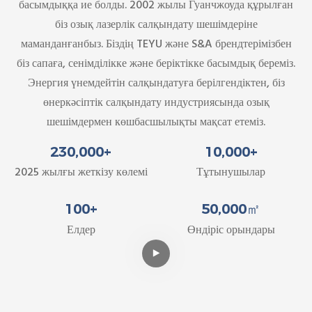
басымдыққа ие болды. 2002 жылы Гуанчжоуда құрылған
біз озық лазерлік салқындату шешімдеріне
маманданғанбыз. Біздің TEYU және S&A брендтерімізбен
біз сапаға, сенімділікке және беріктікке басымдық береміз.
Энергия үнемдейтін салқындатуға берілгендіктен, біз
өнеркәсіптік салқындату индустриясында озық
шешімдермен көшбасшылықты мақсат етеміз.
230,000+
10,000+
2025 жылғы жеткізу көлемі
Тұтынушылар
100+
50,000㎡
Елдер
Өндіріс орындары