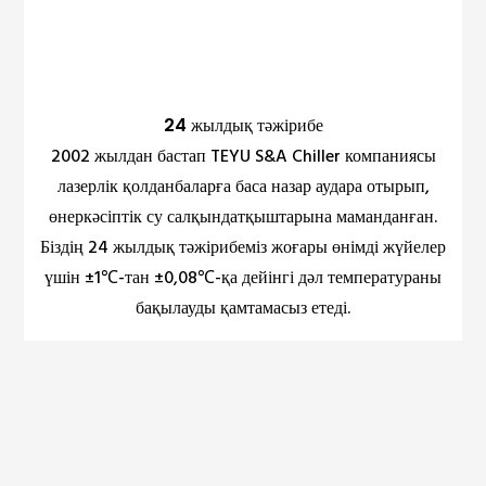
24 жылдық тәжірибе
2002 жылдан бастап TEYU S&A Chiller компаниясы
лазерлік қолданбаларға баса назар аудара отырып,
өнеркәсіптік су салқындатқыштарына маманданған.
Біздің 24 жылдық тәжірибеміз жоғары өнімді жүйелер
үшін ±1℃-тан ±0,08℃-қа дейінгі дәл температураны
бақылауды қамтамасыз етеді.