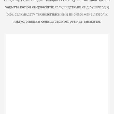
салқындатқыш өндірісі тәжірибесімен құрылған және қазіргі
уақытта кәсіби өнеркәсіптік салқындатқыш өндірушілердің
бірі, салқындату технологиясының пионері және лазерлік
индустриядағы сенімді серіктес ретінде танылған.