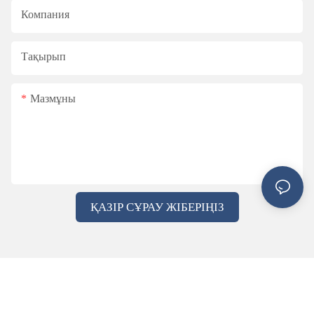
Компания
Тақырып
Мазмұны
ҚАЗІР СҰРАУ ЖІБЕРІҢІЗ