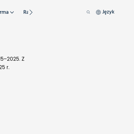
irma
Ratunek
Zrównoważony Rozwój
Język
15–2025. Z
5 r.