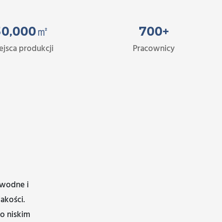
50
,00
0
㎡
700
+
ejsca produkcji
Pracownicy
awodne i
akości.
o niskim