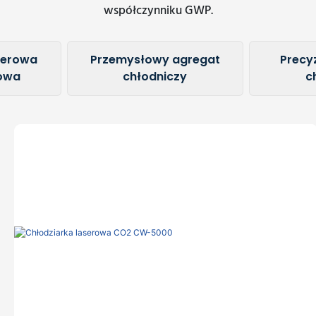
współczynniku GWP.
serowa
Przemysłowy agregat
Precy
owa
chłodniczy
c