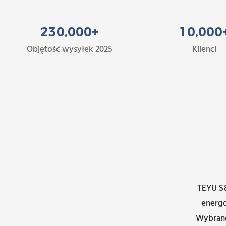
230
,00
0
+
10
,00
0
Objętość wysyłek 2025
Klienci
TEYU S&
energo
Wybrane