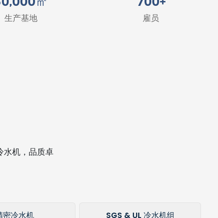
50
,00
0
㎡
700
+
生产基地
雇员
工业冷水机，品质卓
精密冷水机
SGS & UL 冷水机组