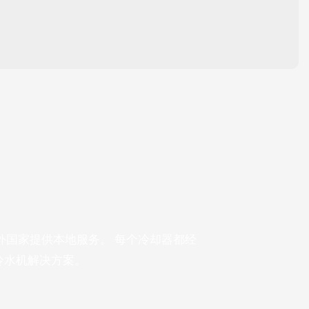
海外国家提供本地服务。 每个冷却器都经
业冷水机解决方案。