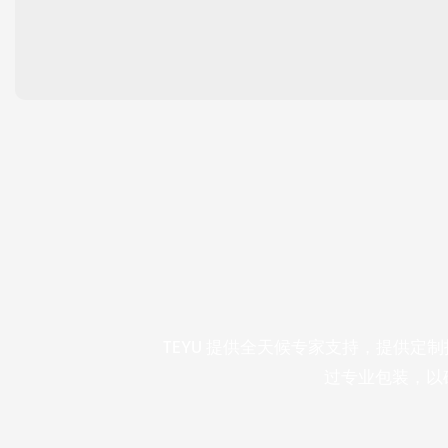
TEYU 提供全天候专家支持，提供定
过专业包装，以确