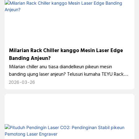
Milarian Rack Chiller kanggo Mesin Laser Edge
Banding Anjeun?
Milarian chiller anu tiasa diandelkeun pikeun mesin
banding ujung laser anjeun? Telusuri kumaha TEYU Rack
Chiller RMFL-3000 ngadukung operasi laser serat 3kW anu
2026
03
26
stabil kalayan desain anu kompak sareng siap dianggo di
rak.