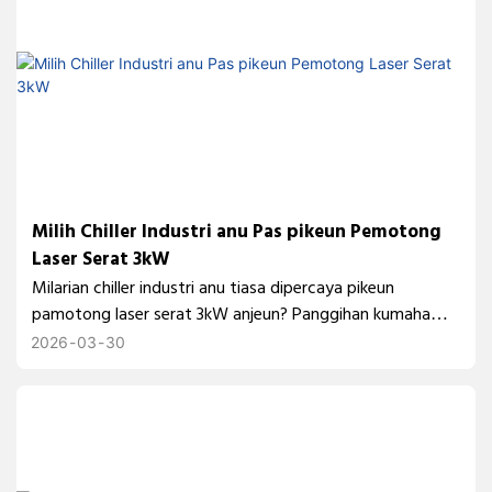
Milih Chiller Industri anu Pas pikeun Pemotong
Laser Serat 3kW
Milarian chiller industri anu tiasa dipercaya pikeun
pamotong laser serat 3kW anjeun? Panggihan kumaha
chiller laser serat TEYU CWFL-3000 mastikeun kontrol
2026
03
30
suhu anu stabil, ngajaga optik, sareng ningkatkeun kinerja
motong.