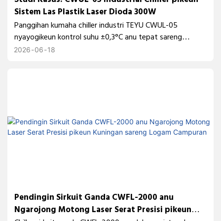
Sistem Las Plastik Laser Dioda 300W
Panggihan kumaha chiller industri TEYU CWUL-05
nyayogikeun kontrol suhu ±0,3°C anu tepat sareng
pendinginan anu tiasa diandelkeun pikeun sistem las
2026
06
18
plastik laser dioda 300W, mastikeun kaluaran laser anu
stabil sareng kualitas las anu konsisten.
Pendingin Sirkuit Ganda CWFL-2000 anu
Ngarojong Motong Laser Serat Presisi pikeun