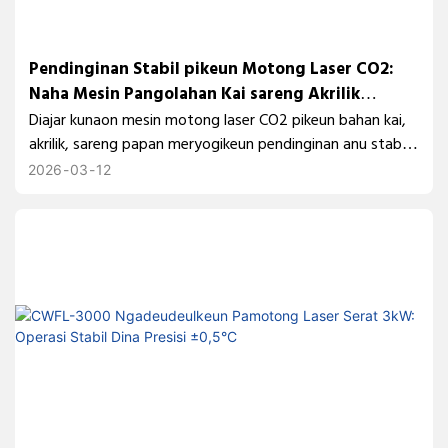
Pendinginan Stabil pikeun Motong Laser CO2:
Naha Mesin Pangolahan Kai sareng Akrilik
Perlukeun Chiller anu Bisa Diandelkeun
Diajar kunaon mesin motong laser CO2 pikeun bahan kai,
akrilik, sareng papan meryogikeun pendinginan anu stabil.
Panggihan kumaha pendingin cai industri ngabantosan
2026
03
12
ngajaga tabung laser sareng ngajaga kinerja motong anu
konsisten.