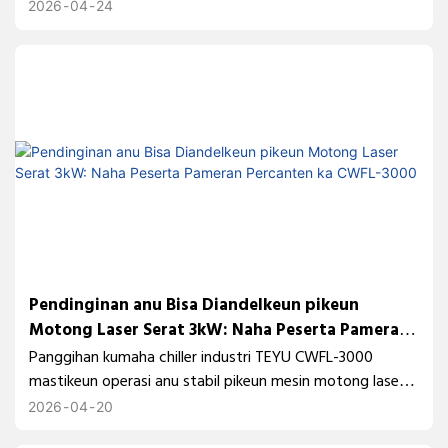
kapasitas pendinginan 4000W, akurasi ±0,5°C, sareng
2026
04
24
mode kontrol suhu ganda, éta ngabantosan ningkatkeun
stabilitas UV-LED, konsistensi warna, sareng kinerja
percetakan kontinyu.
Pendinginan anu Bisa Diandelkeun pikeun
Motong Laser Serat 3kW: Naha Peserta Pameran
Percanten ka CWFL-3000
Panggihan kumaha chiller industri TEYU CWFL-3000
mastikeun operasi anu stabil pikeun mesin motong laser
serat 3000W di SIMTOS 2026. Solusi pendinginan anu
2026
04
20
tiasa dipercaya pikeun kinerja anu konsisten sareng