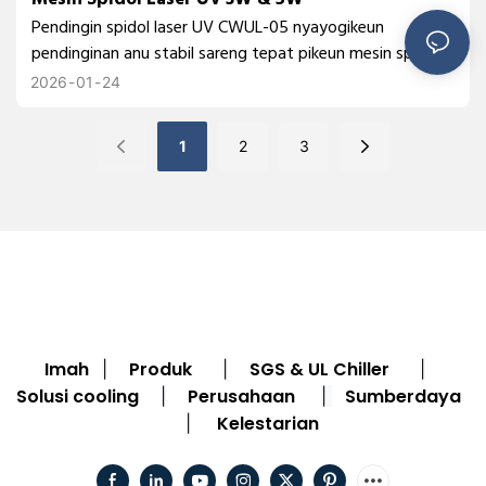
Pendingin spidol laser UV CWUL-05 nyayogikeun
pendinginan anu stabil sareng tepat pikeun mesin spidol
laser UV 3W sareng 5W, ngabantosan ningkatkeun
2026
01
24
stabilitas laser, kualitas spidol, sareng reliabilitas
peralatan.
1
2
3
Imah
Produk
SGS & UL Chiller
|
|
|
Solusi cooling
Perusahaan
Sumberdaya
|
|
Kelestarian
|