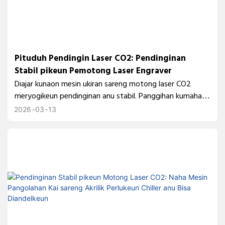
Pituduh Pendingin Laser CO2: Pendinginan
Stabil pikeun Pemotong Laser Engraver
Diajar kunaon mesin ukiran sareng motong laser CO2
meryogikeun pendinginan anu stabil. Panggihan kumaha
chiller industri TEYU CW-5300 ngadukung kontrol suhu
2026
03
13
tabung laser anu tiasa dipercaya sareng kinerja
pamrosésan anu konsisten.