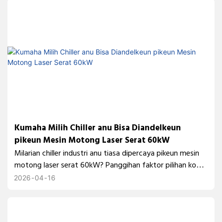
stabilitas produksi jangka panjang.
Kumaha Milih Chiller anu Bisa Diandelkeun
pikeun Mesin Motong Laser Serat 60kW
Milarian chiller industri anu tiasa dipercaya pikeun mesin
motong laser serat 60kW? Panggihan faktor pilihan konci
sareng solusi pendinginan anu kabuktian pikeun mastikeun
2026
04
16
kinerja anu stabil, motong anu presisi, sareng reliabilitas
peralatan jangka panjang.