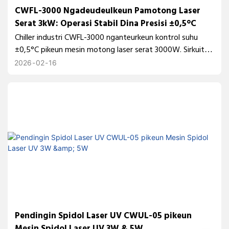
CWFL-3000 Ngadeudeulkeun Pamotong Laser
Serat 3kW: Operasi Stabil Dina Presisi ±0,5°C
Chiller industri CWFL-3000 nganteurkeun kontrol suhu
±0,5°C pikeun mesin motong laser serat 3000W. Sirkuit
pendingin ganda mastikeun kaluaran laser anu stabil,
2026
02
16
disipasi panas anu tiasa dipercaya, sareng kinerja
operasional jangka panjang dina aplikasi pamrosésan
logam.
Pendingin Spidol Laser UV CWUL-05 pikeun
Mesin Spidol Laser UV 3W & 5W