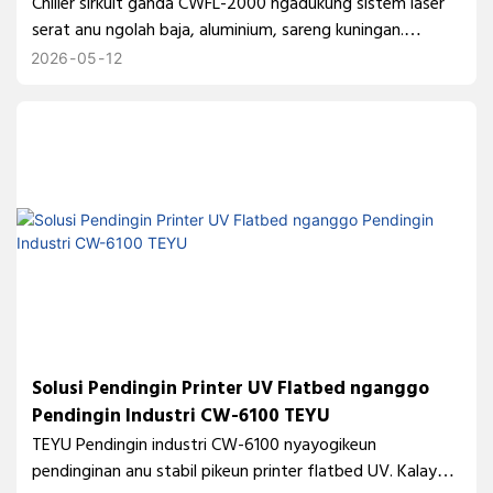
Kuningan sareng Logam Campuran
Chiller sirkuit ganda CWFL-2000 ngadukung sistem laser
serat anu ngolah baja, aluminium, sareng kuningan.
Mastikeun pendinginan anu stabil pikeun sumber laser
2026
05
12
sareng optik, ningkatkeun presisi sareng reliabilitas dina
aplikasi motong laser industri.
Solusi Pendingin Printer UV Flatbed nganggo
Pendingin Industri CW-6100 TEYU
TEYU Pendingin industri CW-6100 nyayogikeun
pendinginan anu stabil pikeun printer flatbed UV. Kalayan