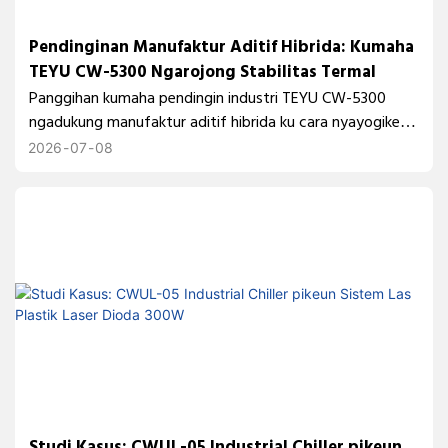
Pendinginan Manufaktur Aditif Hibrida: Kumaha
TEYU CW-5300 Ngarojong Stabilitas Termal
Panggihan kumaha pendingin industri TEYU CW-5300
ngadukung manufaktur aditif hibrida ku cara nyayogikeun
pendinginan laser anu stabil, ngirangan hanyutan termal,
2026
07
08
sareng ningkatkeun konsistensi prosés salami déposisi
logam sareng mesin CNC.
Studi Kasus: CWUL-05 Industrial Chiller pikeun