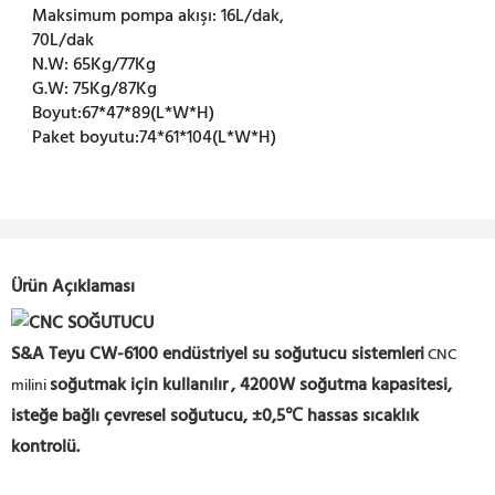
Maksimum pompa akışı:
16L/dak,
70L/dak
N.W:
65Kg/77Kg
G.W:
75Kg/87Kg
Boyut:
67*47*89(L*W*H)
Paket boyutu:
74*61*104(L*W*H)
Ürün Açıklaması
S&A Teyu CW-6100 endüstriyel su soğutucu sistemleri
CNC
soğutmak için kullanılır
,
4200W soğutma kapasitesi,
milini
isteğe bağlı çevresel soğutucu,
±0,5℃ hassas sıcaklık
kontrolü.