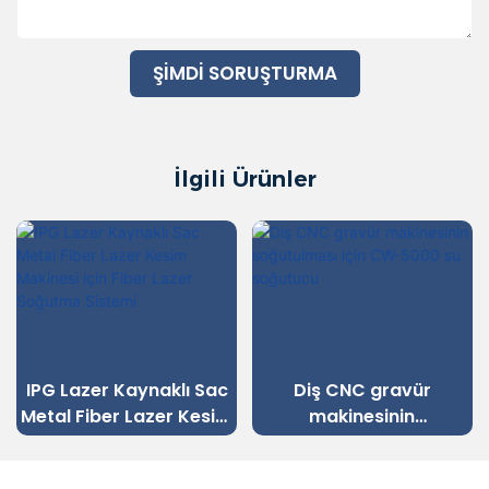
ŞIMDI SORUŞTURMA
İlgili Ürünler
IPG Lazer Kaynaklı Sac
Diş CNC gravür
Metal Fiber Lazer Kesim
makinesinin
Makinesi için Fiber Lazer
soğutulması için CW-
Soğutma Sistemi
5000 su soğutucu