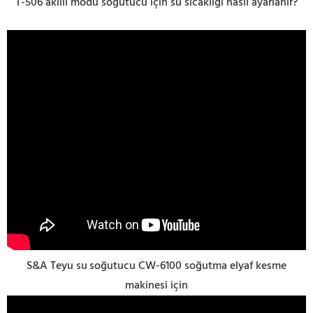
T-506 akıllı modu soğutucu için su sıcaklığı nasıl ayarlanır?
S&A Teyu su
soğutucu CW-6100 soğutma elyaf kesme
makinesi için