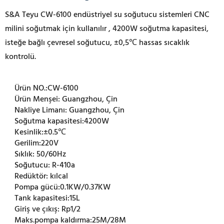
S&A Teyu CW-6100 endüstriyel su soğutucu sistemleri
CNC
milini
soğutmak için kullanılır
, 4200W soğutma kapasitesi,
isteğe bağlı çevresel soğutucu, ±0,5℃ hassas sıcaklık
kontrolü.
Ürün NO.:
CW-6100
Ürün Menşei:
Guangzhou, Çin
Nakliye Limanı:
Guangzhou, Çin
Soğutma kapasitesi:
4200W
Kesinlik:
±0.5℃
Gerilim:
220V
Sıklık:
50/60Hz
Soğutucu:
R-410a
Redüktör:
kılcal
Pompa gücü:
0.1KW/0.37KW
Tank kapasitesi:
15L
Giriş ve çıkış:
Rp1/2
Maks.pompa kaldırma:
25M/28M