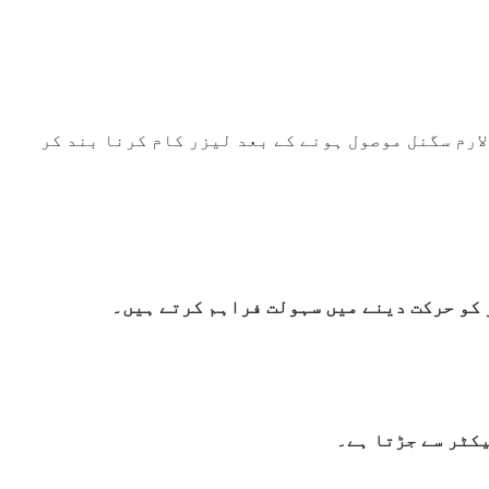
ارم سگنل موصول ہونے کے بعد لیزر کام کرنا بند کر
 کو حرکت دینے میں سہولت فراہم کرتے ہیں۔
کٹر سے جڑتا ہے۔