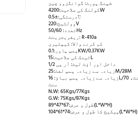
شپنگ پورٹ:
گوانگزو، چین
4200W
کولنگ کی صلاحیت:
±0.5℃
درستگی:
220V
وولٹیج:
50/60Hz
تعدد:
R-410a
ریفریجرینٹ:
کم کرنے والا:
کیپلیری
0.1KW/0.37KW
پمپ پاور:
15L
ٹینک کی صلاحیت:
داخل اور آؤٹ لیٹ:
آر پی 1/2
25M/28M
زیادہ سے زیادہ پمپ لفٹ:
زیادہ سے زیادہ پمپ بہاؤ:
16L/منٹ، 70L/
منٹ
N.W:
65Kgs/77Kgs
G.W:
75Kgs/87Kgs
67*47*89(L*W*H)
طول و عرض:
74*61*104(L*W*H)
پیکیج کا طول و عرض: