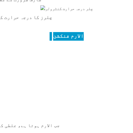
الارم فنکشن
جب الارم ہوتا ہے، غلطی ک