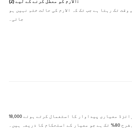
(2) الارم کو معطل کرنے کے لیے:
وقت تک رہتا ہے جب تک کہ الارم کی حالت ختم نہیں ہو
جاتی۔
18,000 مربع میٹر بالکل نیا صنعتی ریفریجریشن سسٹم ریسرچ سینٹر اور پروڈکشن بیس۔ بڑے پیمانے پر ماڈیولرائزڈ معیاری پیداوار کا استعمال کرتے ہوئے ISO
عہ ہیں۔