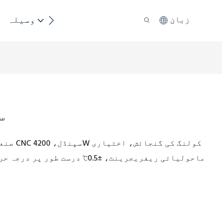
پائیداری
وسیلہ
زبان
C
CNC سپنڈل، 4200W کولنگ کی گنجائش، اختیاری
W-6100
ماحولیاتی ریفریجرینٹ، ±0.5℃ در