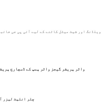
ویلڈنگ اور شیٹ میٹل کاٹنے کے لیے آئی پی جی فائبر
واٹر پریشر گیجز واٹر پمپ کے ڈسچارج پریشر
چلر انلیٹ لیزر آ