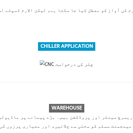
 کی آواز کو معطل کیا جا سکتا ہے، لیکن الارم ڈسپلے اس 
CHILLER APPLICATION
WAREHOUS
E
ٹ سسٹم کو سختی سے چلائیں، اور معیاری پرزوں کی شرح 80% تک ہے جو معیار کے استحکام کا ذری