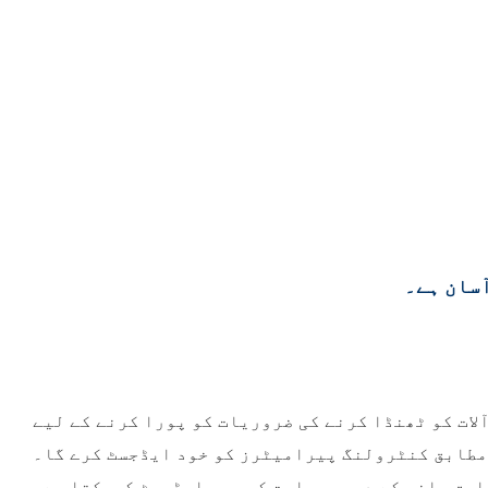
آسان ہے۔
لات کو ٹھنڈا کرنے کی ضروریات کو پورا کرنے کے لیے
مطابق کنٹرولنگ پیرامیٹرز کو خود ایڈجسٹ کرے گا۔
ابق پانی کے درجہ حرارت کو بھی ایڈجسٹ کرسکتا ہے۔