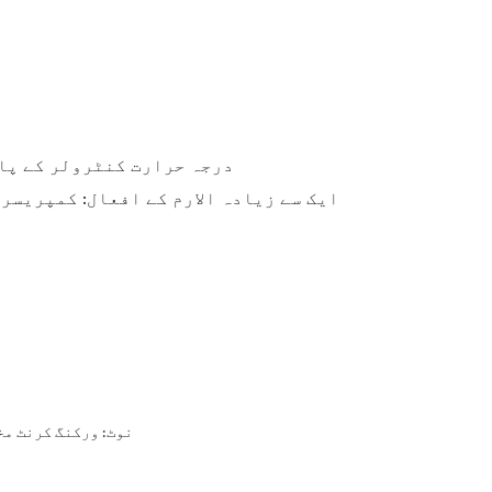
3. درجہ حرارت کنٹرولر کے پاس 2 کنٹرول موڈ ہوتے ہیں، جو مختلف لاگو مواقع پر لاگو ہوتے ہیں۔ مختلف ترتیب اور ڈسپلے افعال
4. ایک سے زیادہ الارم کے افعال: کمپری
نوٹ: ورکنگ کرنٹ مخ