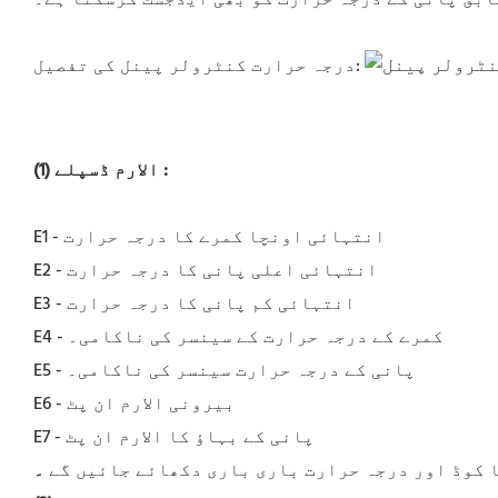
درجہ حرارت کنٹرولر پینل کی تفصیل:
:
(1) الارم ڈسپلے
E1 - انتہائی اونچا کمرے کا درجہ حرارت
E2 - انتہائی اعلی پانی کا درجہ حرارت
E3 - انتہائی کم پانی کا درجہ حرارت
E4 - کمرے کے درجہ حرارت کے سینسر کی ناکامی۔
E5 - پانی کے درجہ حرارت سینسر کی ناکامی۔
E6 - بیرونی الارم ان پٹ
E7 - پانی کے بہاؤ کا الارم ان پٹ
ا کوڈ اور درجہ حرارت باری باری دکھائے جائیں گے
۔