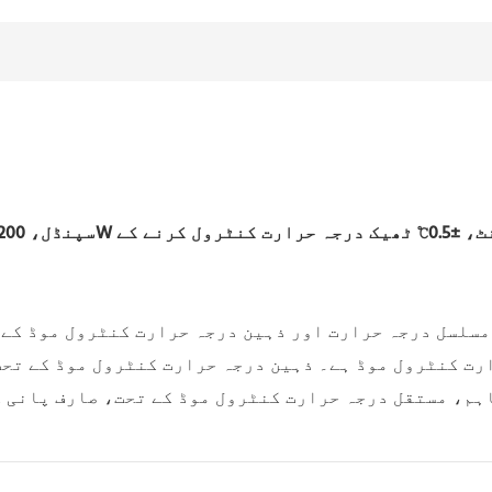
نٹ،
±0.5℃ ٹھیک درجہ حرارت کنٹرول کرنے کے
CNC سپنڈل،
رت کنٹرول موڈ ہے۔ ذہین درجہ حرارت کنٹرول موڈ کے تحت
اہم، مستقل درجہ حرارت کنٹرول موڈ کے تحت، صارف پانی ک