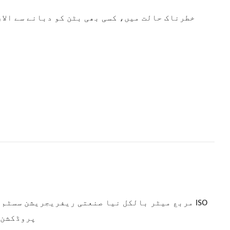
خطرناک حالت میں، کسی بھی بٹن کو دبانے سے الارم
پروڈکشن مینجمن