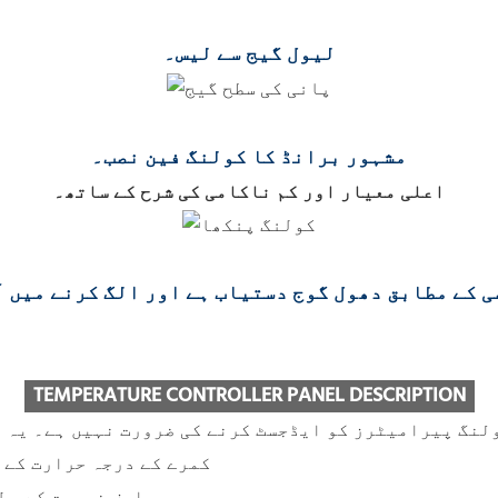
لیول گیج سے لیس۔
مشہور برانڈ کا کولنگ فین نصب۔
اعلی معیار اور کم ناکامی کی شرح کے ساتھ۔
 کے مطابق دھول گوج دستیاب ہے اور الگ کرنے میں 
TEMPERATURE CONTROLLER PANEL DESCRIPTION
لنگ پیرامیٹرز کو ایڈجسٹ کرنے کی ضرورت نہیں ہے۔ یہ آ
کمرے کے درجہ حرارت کے 
صارف ضرورت کے مط