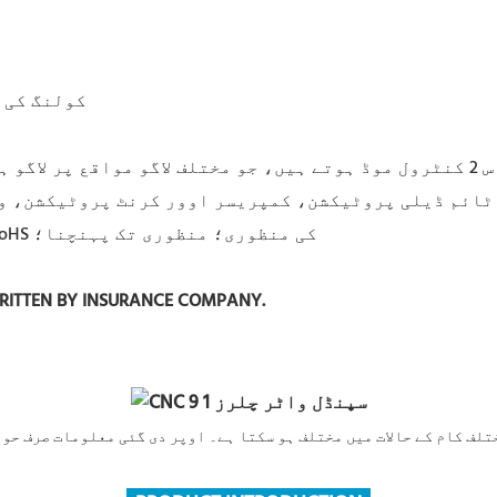
1. 4200W ک
 کے ساتھ؛
سر ٹائم ڈیلی پروٹیکشن، کمپریسر اوور کرنٹ پروٹیکشن، و
5. ایک سے زیادہ پاور وضاحتیں؛ عیسوی کی منظوری؛ RoHS کی منظوری؛ منظوری تک پہنچنا؛
WRITTEN BY INSURANCE COMPANY.
تلف کام کے حالات میں مختلف ہو سکتا ہے۔ اوپر دی گئی معلومات صرف حو