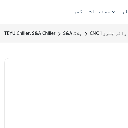
لر
مصنوعات
گھر
ل واٹر چلرز 1
S&A بلاگ
TEYU Chiller, S&A Chiller