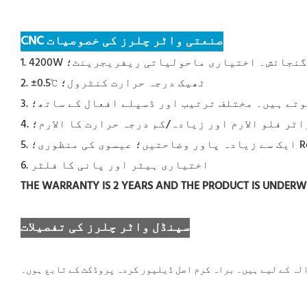
CNC صنعتی واٹر چلرز کی خصوصیات
ولنگ کی گنجائش۔ اختیاری ماحولیاتی ریفریجرینٹ؛
2. ±0.5℃ ٹھیک درجہ حرارت کنٹرول؛
اٹر فلو الارم اور زیادہ/کم درجہ حرارت کا الارم؛
6. اختیاری ہیٹر اور پانی کا فلٹر
THE WARRANTY IS 2 YEARS AND THE PRODUCT IS UNDER
سپنڈل واٹر چلرز کی تفصیلات
الہ کے لیے ہیں۔ براہ کرم اصل ڈیلیور کردہ پروڈکٹ کے تابع ہوں۔