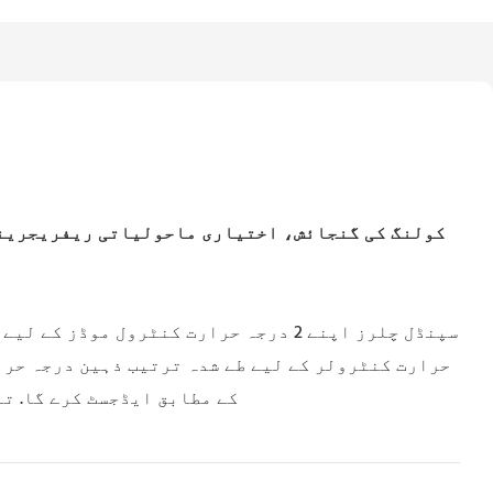
4200W کولنگ کی گنجائش، اختیاری ماحولیاتی ریفریجری
حرارت کنٹرولر کے لیے طے شدہ ترتیب ذہین درجہ حرا
کے مطابق ایڈجسٹ کرے گا. ت