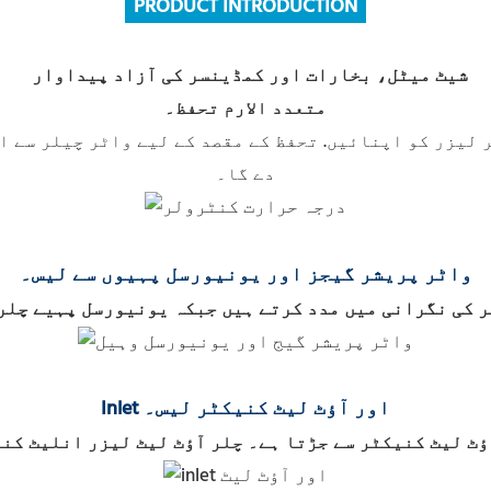
PRODUCT INTRODUCTION
شیٹ میٹل، بخارات اور کمڈینسر کی آزاد پیداوار
متعدد الارم تحفظ۔
 لیزر کو اپنائیں.
تحفظ کے مقصد کے لیے واٹر چیلر سے ال
دے گا۔
واٹر پریشر گیجز اور یونیورسل پہیوں سے لیس۔
 کی نگرانی میں مدد کرتے ہیں جبکہ یونیورسل پہیے چلر
Inlet اور آؤٹ لیٹ کنیکٹر لیس۔
ؤٹ لیٹ کنیکٹر سے جڑتا ہے۔ چلر آؤٹ لیٹ لیزر انلیٹ کنی