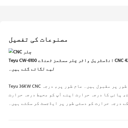
مصنوعات کی تفصیل
Teyu CW-6100 انڈسٹریل واٹر چلر سسٹمز
ٹھنڈے
لیے لگائے گئے ہیں۔
Teyu 36KW CNC سپنڈل چلرز اپنے 2 درجہ حرارت کنٹرول موڈز کے لیے مسلسل درجہ حرارت اور ذہین درجہ حرارت کنٹرول موڈ کے طور پر مقبول ہیں۔ عام طور پر، درجہ
، پانی کا درجہ حرارت اپنے آپ کو محیط درجہ حرارت
ے درجہ حرارت کو دستی طور پر ایڈجسٹ کر سکتے ہیں۔