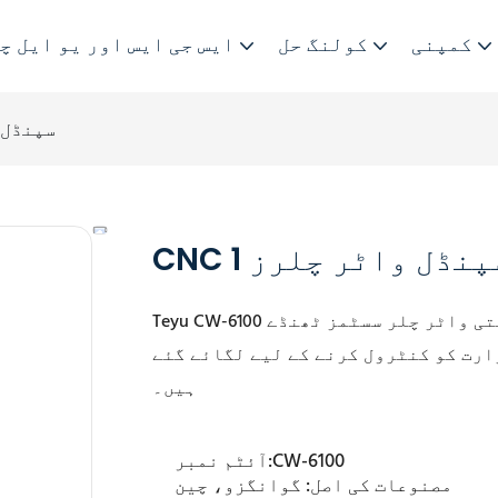
کمپنی
کولنگ حل
ایس جی ایس اور یو ایل چ
CNC سپنڈ
CN سپنڈل واٹر چلرز 1
Teyu C صنعتی واٹر چلر سسٹمز
ٹھنڈے
ست طور پر درجہ حرارت کو کنٹرول کرنے کے لیے لگائے گئے
ہیں۔
CW-6100
آئٹم نمبر:
مصنوعات کی اصل:
گوانگزو، چین