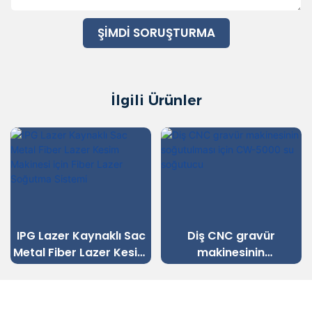
ŞIMDI SORUŞTURMA
İlgili Ürünler
G Lazer Kaynaklı Sac
Diş CNC gravür
devr
al Fiber Lazer Kesim
makinesinin
su 
inesi için Fiber Lazer
soğutulması için CW-
Soğutma Sistemi
5000 su soğutucu