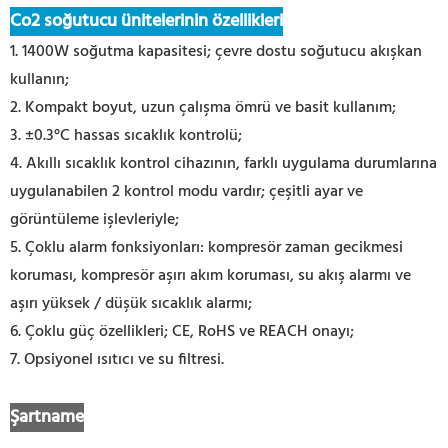
Co2 soğutucu ünitelerinin özellikleri
1. 1400W soğutma kapasitesi; çevre dostu soğutucu akışkan
kullanın;
2. Kompakt boyut, uzun çalışma ömrü ve basit kullanım;
3. ±0.3°C hassas sıcaklık kontrolü;
4. Akıllı sıcaklık kontrol cihazının, farklı uygulama durumlarına
uygulanabilen 2 kontrol modu vardır; çeşitli ayar ve
görüntüleme işlevleriyle;
5. Çoklu alarm fonksiyonları: kompresör zaman gecikmesi
koruması, kompresör aşırı akım koruması, su akış alarmı ve
aşırı yüksek / düşük sıcaklık alarmı;
6. Çoklu güç özellikleri; CE, RoHS ve REACH onayı;
7. Opsiyonel ısıtıcı ve su filtresi.
Şartname