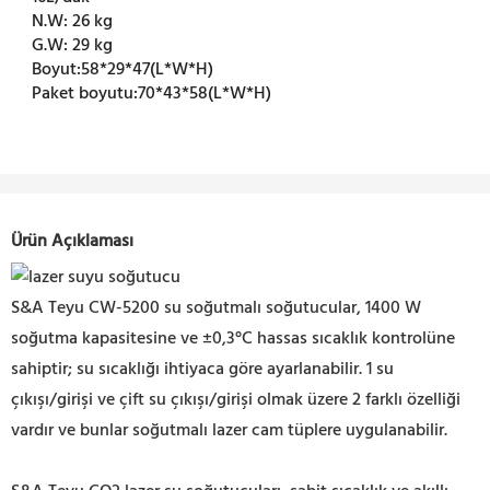
N.W:
26 kg
G.W:
29 kg
Boyut:
58*29*47(L*W*H)
Paket boyutu:
70*43*58(L*W*H)
Ürün Açıklaması
S&A Teyu CW-5200 su soğutmalı soğutucular, 1400 W
soğutma kapasitesine ve
±0,3°C hassas sıcaklık kontrolüne
sahiptir;
su sıcaklığı ihtiyaca göre ayarlanabilir. 1 su
çıkışı/girişi ve çift su çıkışı/girişi olmak üzere 2 farklı özelliği
vardır ve bunlar soğutmalı lazer cam tüplere uygulanabilir.