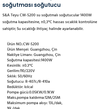
soğutması soğutucu
S&A Teyu CW-5200 su soğutmalı soğutucular 1400W
soğutma kapasitesine,
±0,3°C hassas sıcaklık kontrolüne
sahiptir;
Su sıcaklığı ihtiyaç halinde ayarlanabilir.
Ürün NO.:
CW-5200
Ürün Menşei:
Guangzhou, Çin
Nakliye Limanı:
Guangzhou, Çin
Soğutma kapasitesi:
1400W
Kesinlik:
±0.3°C
Gerilim:
110/220V
Sıklık:
50/60Hz
Soğutucu:
R-407c/R-410a
Redüktör:
kılcal
Pompa gücü:
0.05KW/0.1KW
Maks.pompa kaldırma:
12M/25M
Maksimum pompa akışı:
13L/dak,
16L/dak