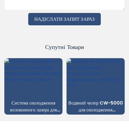
НАДІСЛАТИ ЗАПИТ ЗАРАЗ
Супутні Товари
Система охолодження
Водяний чилер CW-5000
волоконного лазера для
для охолодження
лазерного різання листового
стоматологічного
металу IPG Laser Source
гравірувального верстата з