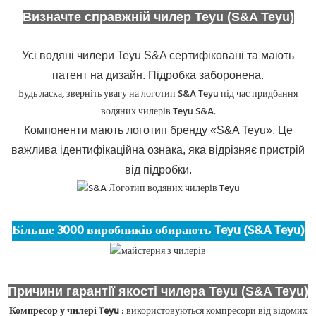
Визначте справжній чилер Teyu (S&A Teyu)
Усі водяні чилери Teyu S&A сертифіковані та мають
патент на дизайн. Підробка заборонена.
Будь ласка, зверніть увагу на логотип S&A Teyu під час придбання
водяних чилерів Teyu S&A.
Компоненти мають логотип бренду «S&A Teyu». Це
важлива ідентифікаційна ознака, яка відрізняє пристрій
від підробки.
Більше 3000 виробників обирають Teyu (S&A Teyu)
Причини гарантії якості чилера Teyu (S&A Teyu)
Компресор у чилері Teyu
: використовуються компресори від відомих