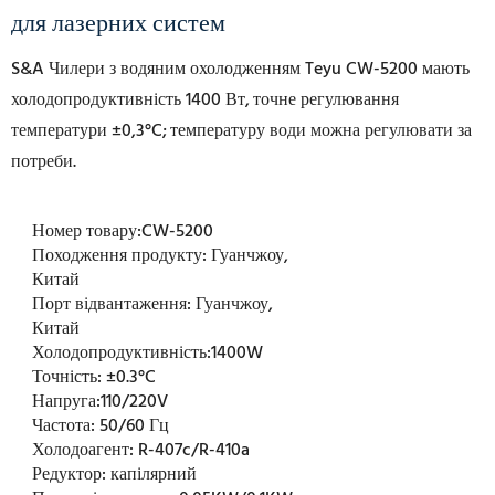
для лазерних систем
S&A Чилери з водяним охолодженням Teyu CW-5200 мають
холодопродуктивність 1400 Вт,
точне регулювання
температури ±0,3°C;
температуру води можна регулювати за
потреби.
Номер товару:
CW-5200
Походження продукту:
Гуанчжоу,
Китай
Порт відвантаження:
Гуанчжоу,
Китай
Холодопродуктивність:
1400W
Точність:
±0.3°C
Напруга:
110/220V
Частота:
50/60 Гц
Холодоагент:
R-407c/R-410a
Редуктор:
капілярний