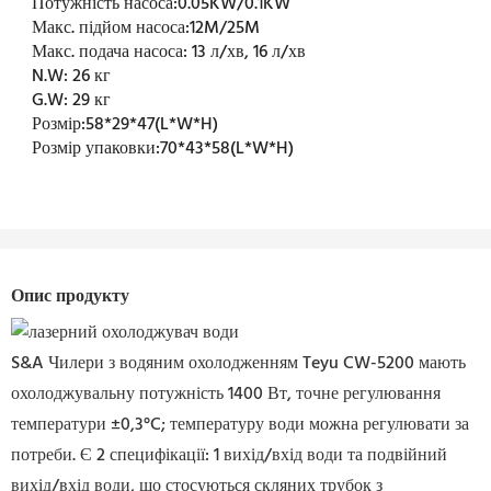
Потужність насоса:
0.05KW/0.1KW
Макс. підйом насоса:
12M/25M
Макс. подача насоса:
13 л/хв, 16 л/хв
N.W:
26 кг
G.W:
29 кг
Розмір:
58*29*47(L*W*H)
Розмір упаковки:
70*43*58(L*W*H)
Опис продукту
S&A Чилери з водяним охолодженням Teyu CW-5200 мають
охолоджувальну потужність 1400 Вт,
точне регулювання
температури ±0,3°C;
температуру води можна регулювати за
потреби. Є 2 специфікації: 1 вихід/вхід води та подвійний
вихід/вхід води, що стосуються скляних трубок з