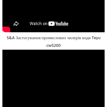
S&A Застосування промислових чилерів води Teyu
cw5200