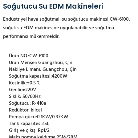
Soğutucu Su EDM Makineleri
Endüstriyel hava soğutmalı su soğutucu makinesi CW-6100,
soğuk su EDM makinesine uygulanabilir ve soğutma
performansı mükemmeldir.
Ürün NO.:
CW-6100
Ürün Menşei:
Guangzhou, Çin
Nakliye Limanı:
Guangzhou, Çin
Soğutma kapasitesi:
4200W
Kesinlik:
±0.5℃
Gerilim:
220V
Sıklık:
50/60Hz
Soğutucu:
R-410a
Redüktör:
kılcal
Pompa gücü:
0.1KW/0.37KW
Tank kapasitesi:
15L
Giriş ve çıkış:
Rp1/2
Maks.pompa kaldırma:
25M/28M