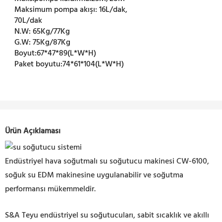
Maksimum pompa akışı:
16L/dak,
70L/dak
N.W:
65Kg/77Kg
G.W:
75Kg/87Kg
Boyut:
67*47*89(L*W*H)
Paket boyutu:
74*61*104(L*W*H)
Ürün Açıklaması
Endüstriyel hava soğutmalı su soğutucu makinesi CW-6100,
soğuk su EDM makinesine uygulanabilir ve soğutma
performansı mükemmeldir
.
S&A Teyu endüstriyel su soğutucuları, sabit sıcaklık ve akıllı