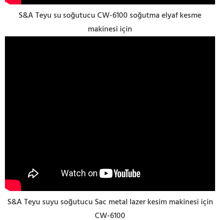
S&A Teyu su
soğutucu CW-6100 soğutma elyaf kesme
makinesi için
S&A Teyu suyu soğutucu Sac metal lazer kesim makinesi için
CW-6100