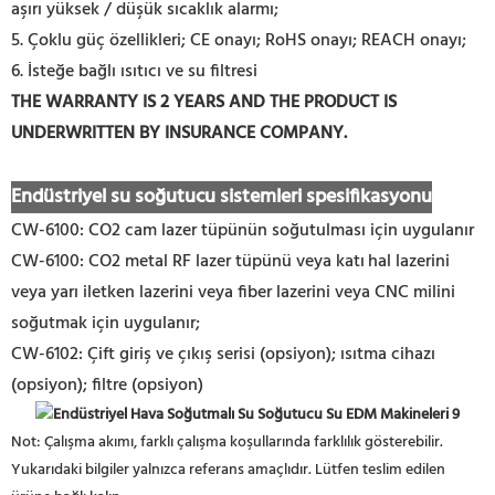
aşırı yüksek / düşük sıcaklık alarmı;
5. Çoklu güç özellikleri; CE onayı; RoHS onayı; REACH onayı;
6. İsteğe bağlı ısıtıcı ve su filtresi
THE WARRANTY IS 2 YEARS AND THE PRODUCT IS
UNDERWRITTEN BY INSURANCE COMPANY.
Endüstriyel su soğutucu sistemleri spesifikasyonu
CW-6100: CO2 cam lazer tüpünün soğutulması için uygulanır
CW-6100: CO2 metal RF lazer tüpünü veya katı
hal lazerini
veya yarı iletken lazerini veya fiber lazerini veya CNC milini
soğutmak için uygulanır;
CW-6102: Çift giriş ve çıkış serisi (opsiyon); ısıtma cihazı
(opsiyon); filtre (opsiyon)
Not: Çalışma akımı, farklı çalışma koşullarında farklılık gösterebilir.
Yukarıdaki bilgiler yalnızca referans amaçlıdır. Lütfen teslim edilen