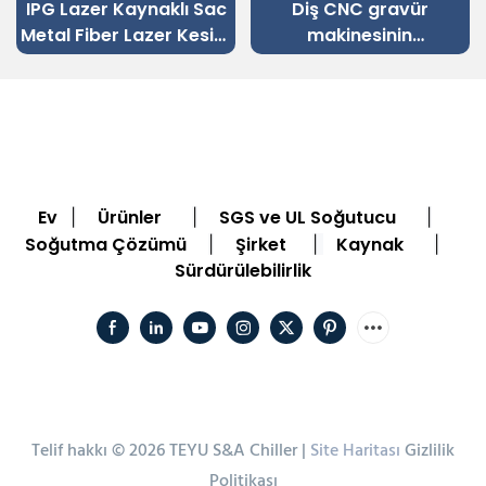
IPG Lazer Kaynaklı Sac
Diş CNC gravür
Metal Fiber Lazer Kesim
makinesinin
Makinesi için Fiber Lazer
soğutulması için CW-
Soğutma Sistemi
5000 su soğutucu
Ev
Ürünler
SGS ve UL Soğutucu
|
|
|
Soğutma Çözümü
Şirket
Kaynak
|
|
|
Sürdürülebilirlik
Telif hakkı © 2026 TEYU S&A Chiller |
Site Haritası
Gizlilik
Politikası