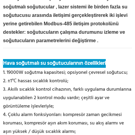
soğutmalı soğutucular
,
lazer
sistemi
ile birden fazla su
soğutucusu arasında iletişimi gerçekleştirerek iki işlevi
yerine getirebilen Modbus-485 iletişim protokolünü
destekler: soğutucuların çalışma durumunu izleme ve
soğutucuların parametrelerini değiştirme
.
Hava soğutmalı su soğutucularının özellikleri
1. 19000W soğutma kapasitesi; opsiyonel çevresel soğutucu;
2. ±1℃ hassas sıcaklık kontrolü;
3. Akıllı sıcaklık kontrol cihazının, farklı uygulama durumlarına
uygulanabilen 2 kontrol modu vardır; çeşitli ayar ve
görüntüleme işlevleriyle;
4. Çoklu alarm fonksiyonları: kompresör zaman gecikmesi
koruması, kompresör aşırı akım koruması, su akış alarmı ve
aşırı yüksek / düşük sıcaklık alarmı;