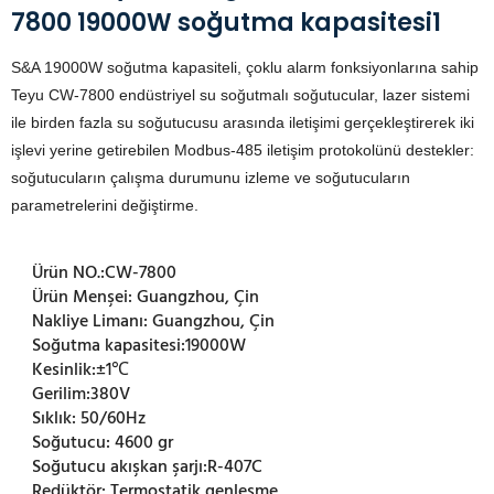
7800 19000W soğutma kapasitesi1
S&A 19000W soğutma kapasiteli, çoklu alarm fonksiyonlarına sahip
Teyu CW-7800 endüstriyel su soğutmalı soğutucular, lazer sistemi
ile birden fazla su soğutucusu arasında iletişimi gerçekleştirerek iki
işlevi yerine getirebilen Modbus-485 iletişim protokolünü destekler:
soğutucuların çalışma durumunu izleme ve soğutucuların
parametrelerini değiştirme.
Ürün NO.:
CW-7800
Ürün Menşei:
Guangzhou, Çin
Nakliye Limanı:
Guangzhou, Çin
Soğutma kapasitesi:
19000W
Kesinlik:
±1℃
Gerilim:
380V
Sıklık:
50/60Hz
Soğutucu:
4600 gr
Soğutucu akışkan şarjı:
R-407C
Redüktör:
Termostatik genleşme