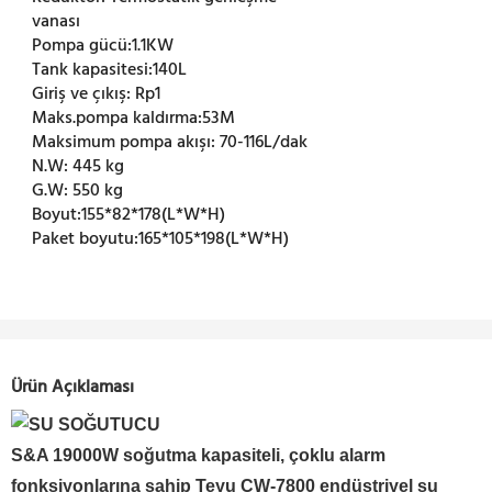
vanası
Pompa gücü:
1.1KW
Tank kapasitesi:
140L
Giriş ve çıkış:
Rp1
Maks.pompa kaldırma:
53M
Maksimum pompa akışı:
70-116L/dak
N.W:
445 kg
G.W:
550 kg
Boyut:
155*82*178(L*W*H)
Paket boyutu:
165*105*198(L*W*H)
Ürün Açıklaması
S&A 19000W soğutma kapasiteli, çoklu alarm
fonksiyonlarına sahip Teyu CW-7800
endüstriyel su