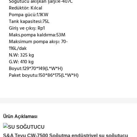
Soğutucu akışkan şarjı:
R-407C
Redüktör:
Kılcal
Pompa gücü:
1.1KW
Tank kapasitesi:
75L
Giriş ve çıkış:
Rp1
Maks.pompa kaldırma:
53M
Maksimum pompa akışı:
70-
116L/dak
N.W:
325 kg
G.W:
410 kg
Boyut:
129*70*149(L*W*H)
Paket boyutu:
150*86*175(L*W*H)
Ürün Açıklaması
S&A Teyu CW-7500
Soğutma endüstriyel su soğutucu