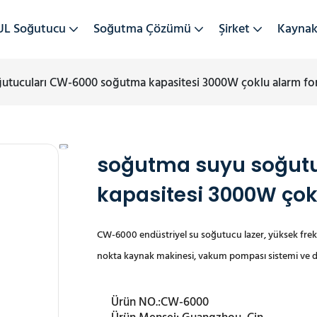
UL Soğutucu
Soğutma Çözümü
Şirket
Kayna
utucuları CW-6000 soğutma kapasitesi 3000W çoklu alarm fon
soğutma suyu soğut
kapasitesi 3000W çok
CW-6000 endüstriyel su soğutucu lazer, yüksek frek
nokta kaynak makinesi, vakum pompası sistemi ve dah
Ürün NO.:
CW-6000