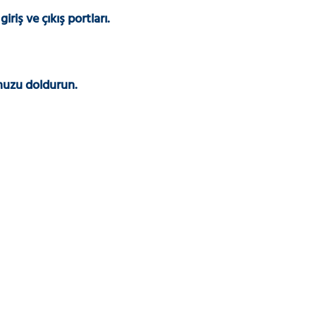
riş ve çıkış portları.
onuzu doldurun.