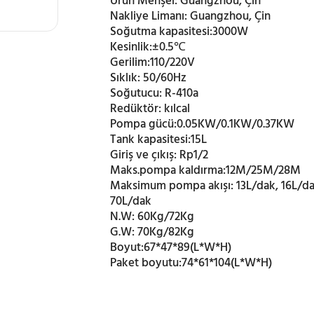
Ürün Menşei:
Guangzhou, Çin
Nakliye Limanı:
Guangzhou, Çin
Soğutma kapasitesi:
3000W
Kesinlik:
±0.5℃
Gerilim:
110/220V
Sıklık:
50/60Hz
Soğutucu:
R-410a
Redüktör:
kılcal
Pompa gücü:
0.05KW/0.1KW/0.37KW
Tank kapasitesi:
15L
Giriş ve çıkış:
Rp1/2
Maks.pompa kaldırma:
12M/25M/28M
Maksimum pompa akışı:
13L/dak, 16L/da
70L/dak
N.W:
60Kg/72Kg
G.W:
70Kg/82Kg
Boyut:
67*47*89(L*W*H)
Paket boyutu:
74*61*104(L*W*H)