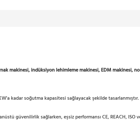
ynak makinesi, indüksiyon lehimleme makinesi, EDM makinesi, no
KW'a kadar soğutma kapasitesi sağlayacak şekilde tasarlanmıştır.
tü güvenilirlik sağlarken, eşsiz performansı CE, REACH, ISO ve R