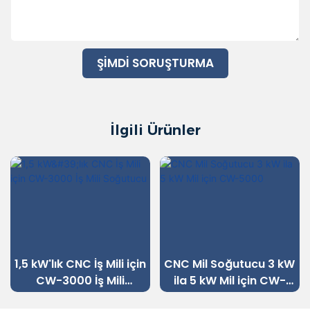
ŞIMDI SORUŞTURMA
İlgili Ürünler
1,5 kW'lık CNC İş Mili için
CNC Mil Soğutucu 3 kW
CW-3000 İş Mili
ila 5 kW Mil için CW-
Soğutucu
5000