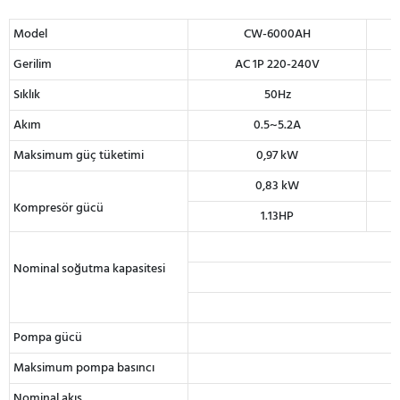
Model
CW-6000AH
Gerilim
AC 1P 220-240V
Sıklık
50Hz
Akım
0.5~5.2A
Maksimum güç tüketimi
0,97 kW
0,83 kW
Kompresör gücü
1.13HP
Nominal soğutma kapasitesi
Pompa gücü
Maksimum pompa basıncı
Nominal akış