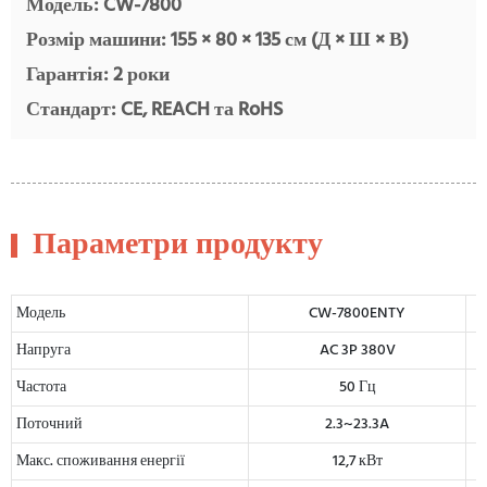
Модель: CW-7800
Розмір машини: 155 × 80 × 135 см (Д × Ш × В)
Гарантія: 2 роки
Стандарт: CE, REACH та RoHS
Параметри продукту
Модель
CW-7800ENTY
Напруга
AC 3P 380V
Частота
50 Гц
Поточний
2.3~23.3A
Макс. споживання енергії
12,7 кВт