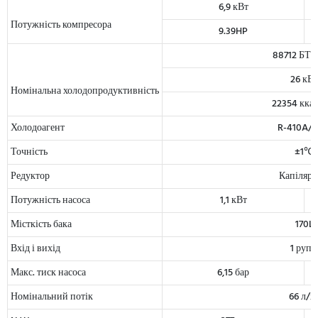
6,9 кВт
Потужність компресора
9.39HP
88712 БТЕ
26 кВт
Номінальна холодопродуктивність
22354 кка
Холодоагент
R-410A/R
Точність
±1℃
Редуктор
Капіляр
Потужність насоса
1,1 кВт
Місткість бака
170L
Вхід і вихід
1 рупі
Макс. тиск насоса
6,15 бар
Номінальний потік
66 л/х