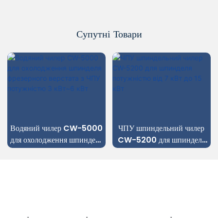
Супутні Товари
Водяний чилер CW-5000
ЧПУ шпиндельний чилер
для охолодження шпинделя
CW-5200 для шпинделя
фрезерного верстата з ЧПУ
потужністю від 7 кВт до 15
потужністю 3 кВт~6 кВт
кВт