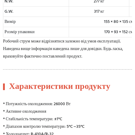
N.W.
277 кг
G.W.
317 кг
Вимір
155 × 80 × 135 см
Розмір упаковки
170 × 93 × 152 см
Робочий струм може відрізнятися залежно від умов експлуатації.
Наведена вище інформація наведена лише для довідки. Будь ласка,
враховуйте фактично поставлений продукт.
Характеристики продукту
* Потужність охолодження: 26000 Вт
* Активне охолодження
* Стабільність температури: ±1°C
* Діапазон контролю температури: 5°C ~35°C
* Холодоагент: R-410A/R-32