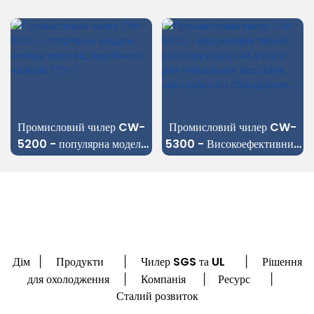
Промисловий чилер CW-
Промисловий чилер CW-
5200 - популярна модель
5300 - Високоефективний
чилера води від виробника
охолоджувальний агрегат
чилерів TEYU
для згинальних верстатів,
пакувального обладнання...
Дім
Продукти
Чилер SGS та UL
Рішення
|
|
|
для охолодження
Компанія
Ресурс
|
|
|
Сталий розвиток