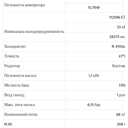
Потужність компресора
15.71HP
112596 БТ
33 кВт
Номінальна холодопродуктивність
28373 ккал
Холодоагент
R-410A/R
Точність
±1℃
Редуктор
Капіляр
Потужність насоса
1,1 кВт
Місткість бака
170L
Вхід і вихід
1 рупі
Макс. тиск насоса
6,15 бар
Номінальний потік
66 л/х
N.W.
208 кг