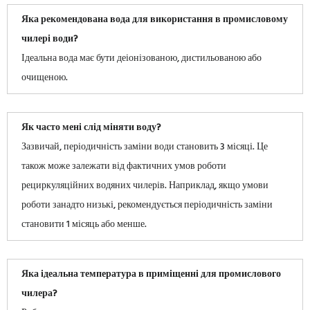
Яка рекомендована вода для використання в промисловому
чилері води?
Ідеальна вода має бути деіонізованою, дистильованою або
очищеною.
Як часто мені слід міняти воду?
Зазвичай, періодичність заміни води становить 3 місяці. Це
також може залежати від фактичних умов роботи
рециркуляційних водяних чилерів. Наприклад, якщо умови
роботи занадто низькі, рекомендується періодичність заміни
становити 1 місяць або менше.
Яка ідеальна температура в приміщенні для промислового
чилера?