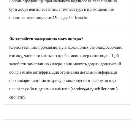
Робоче середовище промислового водяного чилера повинно
бути добре вентильованим, а температура в приміщенні не
повинна перевищувати 45 градусів Цельсія.
Як запобігти замерзанню мого чилера?
Користувачі, які проживають у високогірних районах, особливо
взимку, часто стикаються з проблемою замерзання води. Щоб
запобігти замерзанню чилера, вони можуть додати додатковий
обігрівач або антифриз. Для отримання детальної інформації
про використання антифризу рекомендується звернутися до
нашої служби підтримки клієнтів (service@teyuchiller.com )
спочатку.