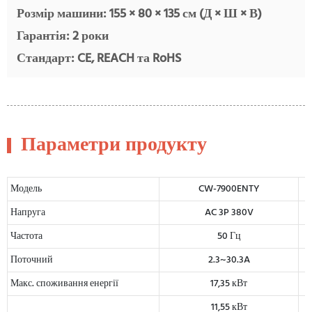
Розмір машини: 155 × 80 × 135 см (Д × Ш × В)
Гарантія: 2 роки
Стандарт: CE, REACH та RoHS
Параметри продукту
Модель
CW-7900ENTY
Напруга
AC 3P 380V
Частота
50 Гц
Поточний
2.3~30.3A
Макс. споживання енергії
17,35 кВт
11,55 кВт