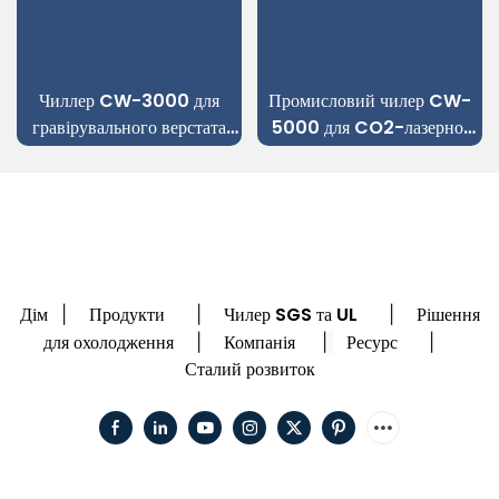
Чиллер CW-3000 для
Промисловий чилер CW-
гравірувального верстата
5000 для CO2-лазерної
CO2-лазером
трубки зі скла
Дім
Продукти
Чилер SGS та UL
Рішення
|
|
|
для охолодження
Компанія
Ресурс
|
|
|
Сталий розвиток