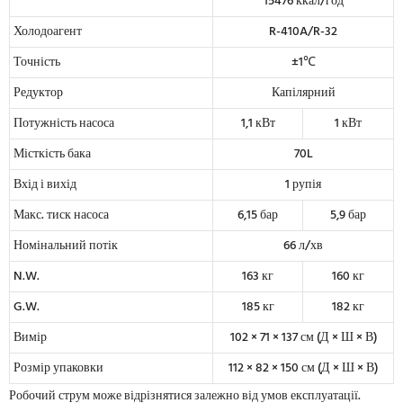
15476 ккал/год
Холодоагент
R-410A/R-32
Точність
±1℃
Редуктор
Капілярний
Потужність насоса
1,1 кВт
1 кВт
Місткість бака
70L
Вхід і вихід
1 рупія
Макс. тиск насоса
6,15 бар
5,9 бар
Номінальний потік
66 л/хв
N.W.
163 кг
160 кг
G.W.
185 кг
182 кг
Вимір
102 × 71 × 137 см (Д × Ш × В)
Розмір упаковки
112 × 82 × 150 см (Д × Ш × В)
Робочий струм може відрізнятися залежно від умов експлуатації.