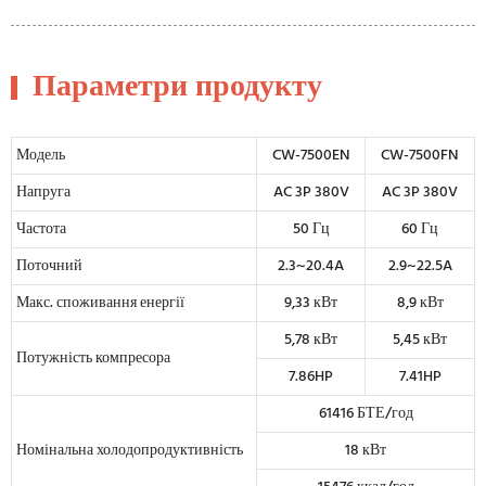
Параметри продукту
Модель
CW-7500EN
CW-7500FN
Напруга
AC 3P 380V
AC 3P 380V
Частота
50 Гц
60 Гц
Поточний
2.3~20.4A
2.9~22.5A
Макс. споживання енергії
9,33 кВт
8,9 кВт
5,78 кВт
5,45 кВт
Потужність компресора
7.86HP
7.41HP
61416 БТЕ/год
Номінальна холодопродуктивність
18 кВт