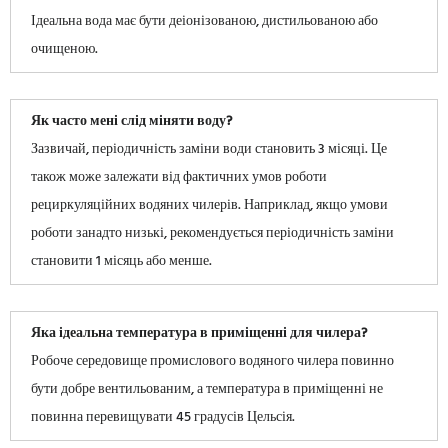
Ідеальна вода має бути деіонізованою, дистильованою або
очищеною.
Як часто мені слід міняти воду?
Зазвичай, періодичність заміни води становить 3 місяці. Це
також може залежати від фактичних умов роботи
рециркуляційних водяних чилерів. Наприклад, якщо умови
роботи занадто низькі, рекомендується періодичність заміни
становити 1 місяць або менше.
Яка ідеальна температура в приміщенні для чилера?
Робоче середовище промислового водяного чилера повинно
бути добре вентильованим, а температура в приміщенні не
повинна перевищувати 45 градусів Цельсія.