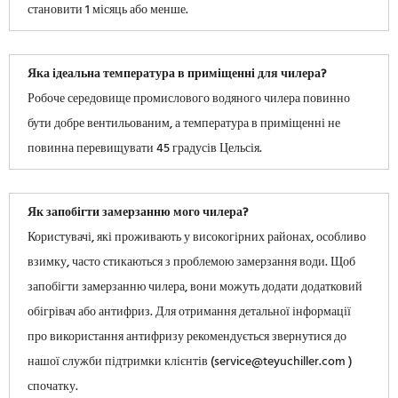
становити 1 місяць або менше.
Яка ідеальна температура в приміщенні для чилера?
Робоче середовище промислового водяного чилера повинно
бути добре вентильованим, а температура в приміщенні не
повинна перевищувати 45 градусів Цельсія.
Як запобігти замерзанню мого чилера?
Користувачі, які проживають у високогірних районах, особливо
взимку, часто стикаються з проблемою замерзання води. Щоб
запобігти замерзанню чилера, вони можуть додати додатковий
обігрівач або антифриз. Для отримання детальної інформації
про використання антифризу рекомендується звернутися до
нашої служби підтримки клієнтів (service@teyuchiller.com )
спочатку.