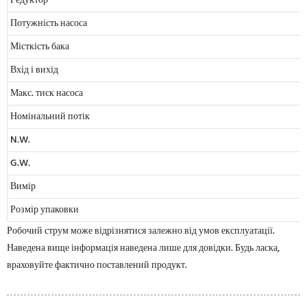
Редуктор
Потужність насоса
Місткість бака
Вхід і вихід
Макс. тиск насоса
Номінальний потік
N.W.
G.W.
Вимір
Розмір упаковки
Робочий струм може відрізнятися залежно від умов експлуатації.
Наведена вище інформація наведена лише для довідки. Будь ласка,
враховуйте фактично поставлений продукт.