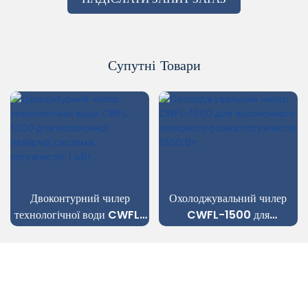
Супутні Товари
Двоконтурний чилер
Охолоджувальний чилер
технологічної води CWFL-
CWFL-1500 для
1000 для волоконної
волоконного лазерного
лазерної системи
різака потужністю 1500 Вт
потужністю 1 кВт