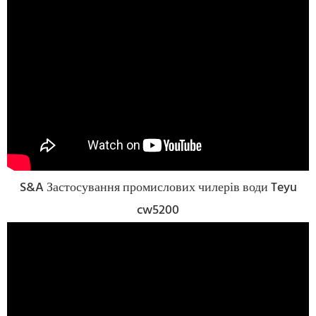
S&A Застосування промислових чилерів води Teyu
cw5200