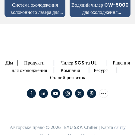
Система охолодження
Водяний чилер CW-5000
волоконного лазера для
для охолодження
лазерного різання листового
стоматологічного
металу IPG Laser Source
гравірувального верстата з
ЧПУ
Дім
Продукти
Чилер SGS та UL
Рішення
|
|
|
для охолодження
Компанія
Ресурс
|
|
|
Сталий розвиток
Авторське право © 2026 TEYU S&A Chiller |
Карта
сайту