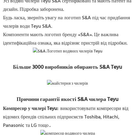
Усі водяні чилери Teyu S&A сертифіковані та мають патент на
дизайн. Підробка заборонена.
Будь ласка, зверніть увагу на логотип S&A під час придбання
чилерів води Teyu S&A.
Компоненти мають логотип бренду «S&A». Це важлива
ідентифікаційна ознака, яка відрізняє пристрій від підробки.
Більше 3000 виробників обирають S&A Teyu
Причини гарантії якості S&A чилера Teyu
Компресор у чилері Teyu
:
використовувати компресори від
відомих брендів спільних підприємств Toshiba, Hitachi,
Panasonic та LG тощо
.