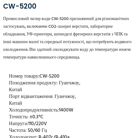
CW-5200
Промисловий чилер води CW-5200 призначений для різноманітних
застосувань, включаючи CO2-лазерні верстати, лабораторне
обладнання, УФ-принтери, шпинделі фрезерних верстатів з ЧПК та
інші машини малої та середньої потужності, що потребують водяного
охолодження. Він здатний охолоджувати воду до температури нижче
температури навколишнього середовища.
Номер товару:
CW-5200
Походження продукту:
Гуанчжоу,
Китай
Порт відвантаження:
Гуанчжоу,
Китай
Холодопродуктивність:
1400W
Точність:
±0.3°C
Напруга:
110/220V
Частота:
50/60 Гц
Холодоагент:
R-407c/R-410a