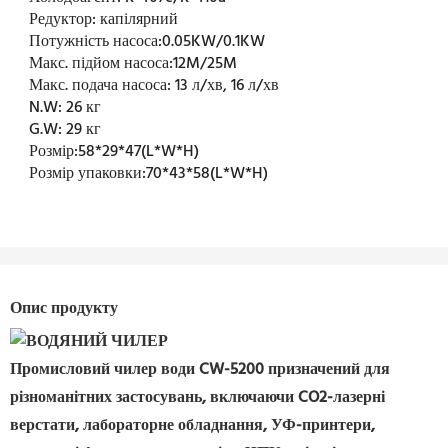
Редуктор:
капілярний
Потужність насоса:
0.05KW/0.1KW
Макс. підйом насоса:
12M/25M
Макс. подача насоса:
13 л/хв, 16 л/хв
N.W:
26 кг
G.W:
29 кг
Розмір:
58*29*47(L*W*H)
Розмір упаковки:
70*43*58(L*W*H)
Опис продукту
Промисловий чилер води CW-5200 призначений для
різноманітних застосувань, включаючи CO2-лазерні
верстати, лабораторне обладнання, УФ-принтери,