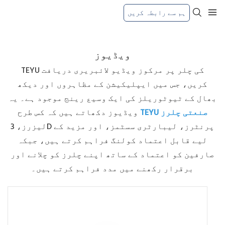
ہم سے رابطہ کریں
ویڈیوز
TEYU کی چلر پر مرکوز ویڈیو لائبریری دریافت
کریں، جس میں ایپلیکیشن کے مظاہروں اور دیکھ
بھال کے ٹیوٹوریلز کی ایک وسیع رینج موجود ہے۔ یہ
TEYU صنعتی چلرز
ویڈیوز دکھاتے ہیں کہ کس طرح
لیزرز، 3D پرنٹرز، لیبارٹری سسٹمز، اور مزید کے
لیے قابل اعتماد کولنگ فراہم کرتے ہیں، جبکہ
صارفین کو اعتماد کے ساتھ اپنے چلرز کو چلانے اور
برقرار رکھنے میں مدد فراہم کرتے ہیں۔