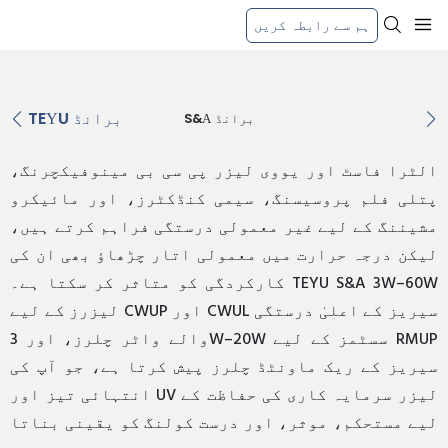
ہم سے رابطہ کریں
TEYU برانڈ
S&A برانڈ
الٹرا فاسٹ اور یووی لیزر پی سی بی مینوفیکچرنگ،
پتلی فلم پروسیسنگ، سیمی کنڈکٹرز، اور مائیکرو
مشیننگ کے لیے غیر معمولی درستگی فراہم کرتے ہیں،
لیکن درجہ حرارت میں معمولی اتار چڑھاؤ بھی ان کی
کارکردگی کو متاثر کر سکتا ہے۔ TEYU S&A 3W–60W
ن
لیزرز کے لیے CWUP اور CWUL سیریز کے اعلیٰ درستگی
کے لیے RMUP سیریز
والے واٹر چلرز، اور 3W–20W سسٹمز کے لیے RMUP
سیریز کے ریک ماونٹڈ چلرز پیش کرتا ہے، جو آپ کی
انتہائی تیز اور UV لیزر سرمایہ کاری کی حفاظت کے
لیے مستحکم، موثر، اور درست کولنگ کو یقینی بناتا