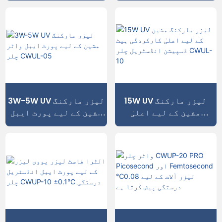
RMUP-500P
15W UV لیزر مارکنگ
3W-5W UV لیزر مارکنگ
مشین کے لیے اعلیٰ
مشین کے لیے پورٹ ایبل
کارکردگی ہیٹ ڈسپیشن
واٹر چلر CWUL-05
انڈسٹریل چلر CWUL-10