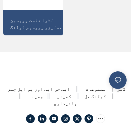
الٹرا فاسٹ پریسجن
لیزر پروسیس کولنگ
سسٹم CWUP-40 ±0.1°C
استحکام Modbus-485
کمیونیکیشن
گھر
مصنوعات
ایس جی ایس اور یو ایل چلر
|
|
کولنگ حل
کمپنی
وسیلہ
|
|
|
|
پائیداری