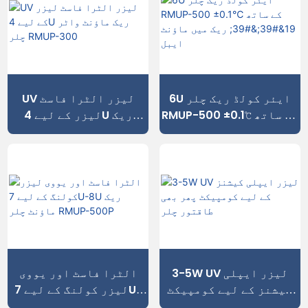
6U ایئر کولڈ ریک چلر
UV لیزر الٹرا فاسٹ
RMUP-500 ±0.1℃ کے ساتھ
لیزر کے لیے 4U ریک
19'' ریک میں ماؤنٹ ایبل
ماؤنٹ واٹر چلر RMUP-
300
3-5W UV لیزر ایپلی
الٹرا فاسٹ اور یووی
کیشنز کے لیے کومپیکٹ
لیزر کولنگ کے لیے 7U-
پھر بھی طاقتور چلر
8U ریک ماؤنٹ چلر