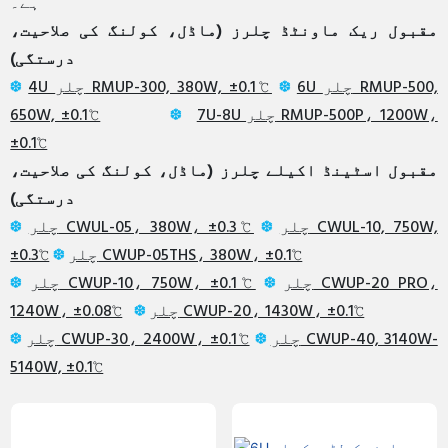
ہے۔
مقبول ریک ماونٹڈ چلرز (ماڈل، کولنگ کی صلاحیت،
درستگی)
6U چلر RMUP-500,
❆
4U چلر RMUP-300, 380W, ±0.1℃
❆
7U-8U چلر RMUP-500P، 1200W،
❆
650W, ±0.1℃
±0.1℃
مقبول اسٹینڈ اکیلے چلرز (ماڈل، کولنگ کی صلاحیت،
درستگی)
چلر CWUL-10, 750W,
❆
چلر CWUL-05، 380W، ±0.3℃
❆
چلر CWUP-05THS، 380W، ±0.1℃
❆
±0.3℃
چلر CWUP-20 PRO،
❆
چلر CWUP-10، 750W، ±0.1℃
❆
چلر CWUP-20، 1430W، ±0.1℃
❆
1240W، ±0.08℃
چلر CWUP-40, 3140W-
❆
چلر CWUP-30، 2400W، ±0.1℃
❆
5140W, ±0.1℃