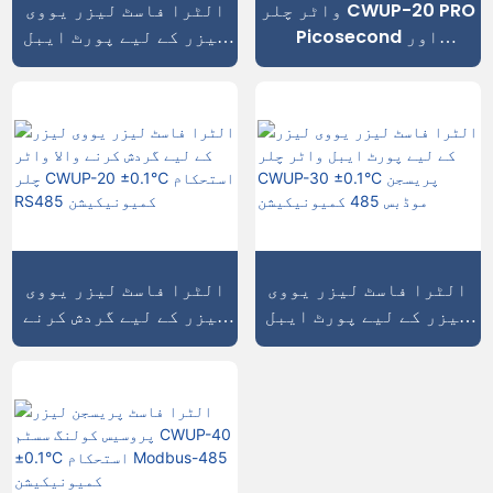
واٹر چلر CWUP-20 PRO
الٹرا فاسٹ لیزر یووی
Picosecond اور
لیزر کے لیے پورٹ ایبل
Femtosecond لیزر آلات
انڈسٹریل چلر CWUP-10
کے لیے 0.08℃ درستگی
±0.1°C درستگی
پیش کرتا ہے
الٹرا فاسٹ لیزر یووی
الٹرا فاسٹ لیزر یووی
لیزر کے لیے پورٹ ایبل
لیزر کے لیے گردش کرنے
واٹر چلر CWUP-30
والا واٹر چلر CWUP-20
±0.1°C پریسجن موڈبس
±0.1℃ استحکام RS485
485 کمیونیکیشن
کمیونیکیشن