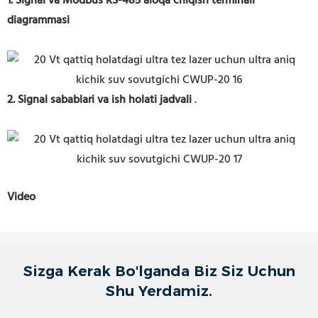
1.
Signal va Modbus RS-485 aloqa chiqish terminali
diagrammasi
2. Signal sabablari va ish holati jadvali
.
Video
Sizga Kerak Bo'lganda Biz Siz Uchun
Shu Yerdamiz.