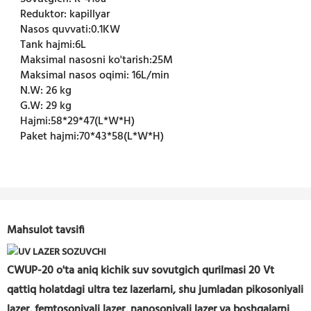
Reduktor:
kapillyar
Nasos quvvati:
0.1KW
Tank hajmi:
6L
Maksimal nasosni ko'tarish:
25M
Maksimal nasos oqimi:
16L/min
N.W:
26 kg
G.W:
29 kg
Hajmi:
58*29*47(L*W*H)
Paket hajmi:
70*43*58(L*W*H)
Mahsulot tavsifi
CWUP-20 o'ta aniq kichik suv sovutgich qurilmasi 20 Vt
qattiq holatdagi
ultra tez lazerlarni, shu jumladan pikosoniyali
lazer, femtosoniyali lazer, nanosoniyali lazer va boshqalarni