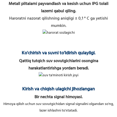
Metall plitalarni payvandlash va kesish uchun IPG tolali
lazerni qabul qiling.
Haroratni nazorat qilishning aniqligi ± 0,1 ° C ga yetishi
mumkin.
Ko'chirish va suvni to'ldirish qulayligi.
Qattiq tutqich suv sovutgichlarini osongina
harakatlantirishga yordam beradi.
Kirish va chiqish ulagichi jihozlangan
Bir nechta signal himoyasi.
Himoya qilish uchun suv sovutgichidan signal signalini olgandan so'ng,
lazer ishlashni to'xtatadi.