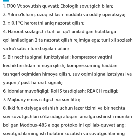
1. 1700 Vt sovutish quvvati; Ekologik sovutgich bilan;
2. Yilni o'lcham, uzoq ishlash muddati va oddiy operatsiya;
3. ± 0,1 ℃ haroratni aniq nazorat qilish;
4. Harorat sozlagichi turli xil qo'llaniladigan holatlarga
qo'llaniladigan 2 ta nazorat qilish rejimiga ega; turli xil sozlash
va ko'rsatish funktsiyalari bilan;
5. Bir nechta signal funktsiyalari: kompressor vaqtini
kechiktirishdan himoya qilish, kompressorning haddan
tashqari oqimidan himoya qilish, suv oqimi signalizatsiyasi va
yuqori / past harorat signali;
6. Idoralar muvofiqligi; RoHS tasdiqlash; REACH roziligi;
7. Majburiy emas isitgich va suv filtri;
8.
Ikki funktsiyaga erishish uchun lazer tizimi va bir nechta
suv sovutgichlari o'rtasidagi aloqani amalga oshirishi mumkin
bo'lgan Modbus-485 aloqa protokolini qo'llab-quvvatlang:
sovutgichlarning ish holatini kuzatish va sovutgichlarning