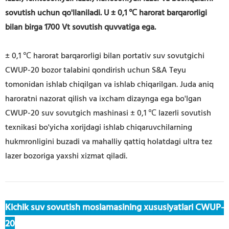
sovutish uchun qo'llaniladi. U ± 0,1 ℃ harorat barqarorligi
bilan birga 1700 Vt sovutish quvvatiga ega.
± 0,1 ℃ harorat barqarorligi bilan portativ suv sovutgichi
CWUP-20 bozor talabini qondirish uchun S&A Teyu
tomonidan ishlab chiqilgan va ishlab chiqarilgan. Juda aniq
haroratni nazorat qilish va ixcham dizaynga ega bo'lgan
CWUP-20 suv sovutgich mashinasi ± 0,1 ℃ lazerli sovutish
texnikasi bo'yicha xorijdagi ishlab chiqaruvchilarning
hukmronligini buzadi va mahalliy
qattiq holatdagi
ultra tez
lazer bozoriga yaxshi xizmat qiladi.
Kichik suv sovutish moslamasining xususiyatlari CWUP-
20