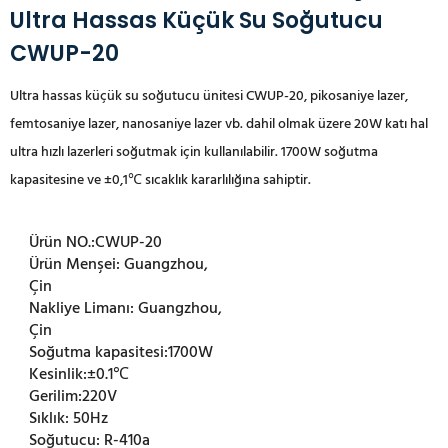
Ultra Hassas Küçük Su Soğutucu
CWUP-20
Ultra hassas küçük su soğutucu ünitesi CWUP-20, pikosaniye lazer,
femtosaniye lazer, nanosaniye lazer vb. dahil olmak üzere 20W
katı hal
ultra hızlı lazerleri soğutmak için kullanılabilir. 1700W soğutma
kapasitesine ve ±0,1℃ sıcaklık kararlılığına sahiptir.
Ürün NO.:
CWUP-20
Ürün Menşei:
Guangzhou,
Çin
Nakliye Limanı:
Guangzhou,
Çin
Soğutma kapasitesi:
1700W
Kesinlik:
±0.1℃
Gerilim:
220V
Sıklık:
50Hz
Soğutucu:
R-410a