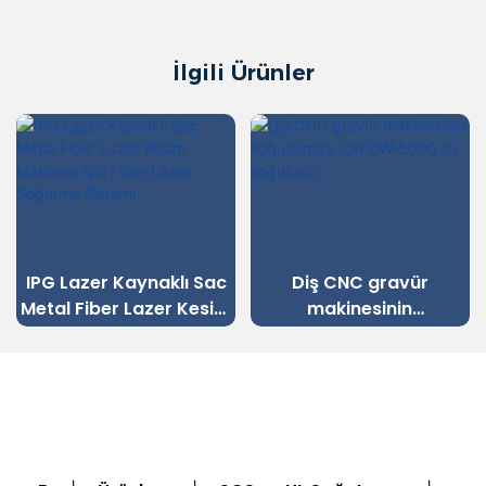
İlgili Ürünler
IPG Lazer Kaynaklı Sac
Diş CNC gravür
Metal Fiber Lazer Kesim
makinesinin
Makinesi için Fiber Lazer
soğutulması için CW-
Soğutma Sistemi
5000 su soğutucu