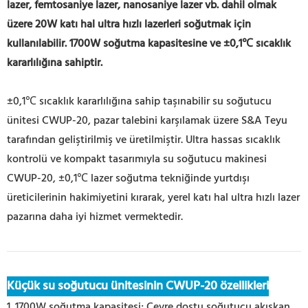
lazer, femtosaniye lazer, nanosaniye lazer vb. dahil olmak
üzere 20W
katı hal
ultra hızlı lazerleri soğutmak için
kullanılabilir. 1700W soğutma kapasitesine ve ±0,1℃ sıcaklık
kararlılığına sahiptir.
±0,1℃ sıcaklık kararlılığına sahip taşınabilir su soğutucu
ünitesi CWUP-20, pazar talebini karşılamak üzere S&A Teyu
tarafından geliştirilmiş ve üretilmiştir. Ultra hassas sıcaklık
kontrolü ve kompakt tasarımıyla su soğutucu makinesi
CWUP-20, ±0,1℃ lazer soğutma tekniğinde yurtdışı
üreticilerinin hakimiyetini kırarak, yerel
katı hal
ultra hızlı lazer
pazarına daha iyi hizmet vermektedir.
Küçük su soğutucu ünitesinin CWUP-20 özellikleri
1. 1700W soğutma kapasitesi; Çevre dostu soğutucu akışkan