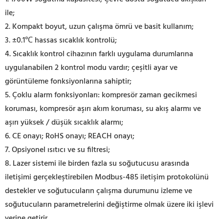
ile;
2. Kompakt boyut, uzun çalışma ömrü ve basit kullanım;
3. ±0.1℃ hassas sıcaklık kontrolü;
4. Sıcaklık kontrol cihazının farklı uygulama durumlarına
uygulanabilen 2 kontrol modu vardır; çeşitli ayar ve
görüntüleme fonksiyonlarına sahiptir;
5. Çoklu alarm fonksiyonları: kompresör zaman gecikmesi
koruması, kompresör aşırı akım koruması, su akış alarmı ve
aşırı yüksek / düşük sıcaklık alarmı;
6. CE onayı; RoHS onayı; REACH onayı;
7. Opsiyonel ısıtıcı ve su filtresi;
8.
Lazer sistemi ile birden fazla su soğutucusu arasında
iletişimi gerçekleştirebilen Modbus-485 iletişim protokolünü
destekler ve soğutucuların çalışma durumunu izleme ve
soğutucuların parametrelerini değiştirme olmak üzere iki işlevi
yerine getirir.