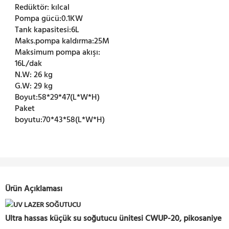
Redüktör:
kılcal
Pompa gücü:
0.1KW
Tank kapasitesi:
6L
Maks.pompa kaldırma:
25M
Maksimum pompa akışı:
16L/dak
N.W:
26 kg
G.W:
29 kg
Boyut:
58*29*47(L*W*H)
Paket
boyutu:
70*43*58(L*W*H)
Ürün Açıklaması
Ultra hassas küçük su soğutucu ünitesi CWUP-20, pikosaniye