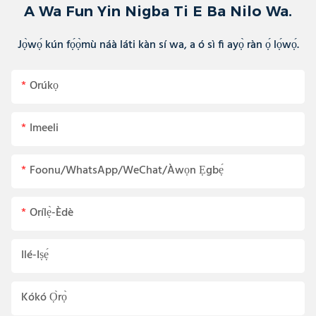
A Wa Fun Yin Nigba Ti E Ba Nilo Wa.
Jọ̀wọ́ kún fọ́ọ̀mù náà láti kàn sí wa, a ó sì fi ayọ̀ ràn ọ́ lọ́wọ́.
Orúkọ
Imeeli
Foonu/WhatsApp/WeChat/Àwọn Ẹgbẹ́
Orílẹ̀-Èdè
Ilé-Iṣẹ́
Kókó Ọ̀rọ̀