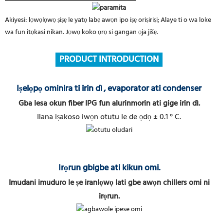
Akiyesi: lọwọlọwọ ṣiṣẹ le yatọ labẹ awọn ipo iṣẹ oriṣiriṣi; Alaye ti o wa loke
wa fun itọkasi nikan. Jọwọ koko ọrọ si gangan ọja jišẹ.
PRODUCT INTRODUCTION
Iṣelọpọ ominira ti irin dì
, evaporator ati condenser
Gba lesa okun fiber IPG fun alurinmorin ati gige irin dì.
Ilana iṣakoso iwọn otutu le de ọdọ ± 0.1 ° C.
Irọrun gbigbe ati kikun omi.
Imudani imuduro le ṣe iranlọwọ lati gbe awọn chillers omi ni
irọrun.