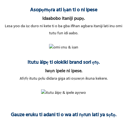
Asopọmọra ati iṣan ti o ni ipese
Idaabobo itaniji pupọ.
Lesa yoo da iṣẹ duro ni kete ti o ba gba ifihan agbara itaniji lati inu omi
tutu fun idi aabo.
Itutu àìpẹ ti olokiki brand sori ẹrọ.
Iwọn ipele ni ipese.
Afẹfẹ itutu pẹlu didara giga ati oṣuwọn ikuna kekere.
Gauze eruku ti adani ti o wa ati rọrun lati ya sọtọ.