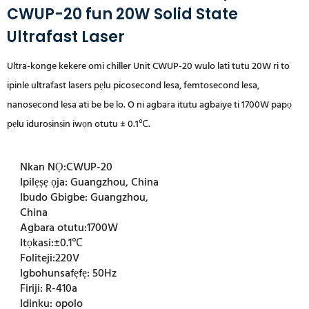
CWUP-20 fun 20W Solid State
Ultrafast Laser
Ultra-konge kekere omi chiller Unit CWUP-20 wulo lati tutu 20W
ri to
ipinle
ultrafast lasers pẹlu picosecond lesa, femtosecond lesa,
nanosecond lesa ati be be lo. O ni agbara itutu agbaiye ti 1700W papọ
pẹlu iduroṣinṣin iwọn otutu ± 0.1℃.
Nkan NỌ:
CWUP-20
Ipilẹṣẹ ọja:
Guangzhou, China
Ibudo Gbigbe:
Guangzhou,
China
Agbara otutu:
1700W
Itọkasi:
±0.1℃
Foliteji:
220V
Igbohunsafẹfẹ:
50Hz
Firiji:
R-410a
Idinku:
opolo