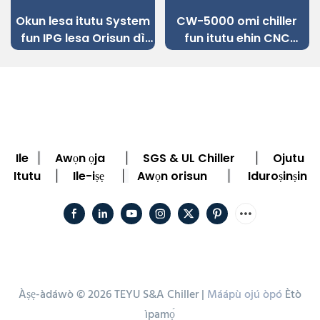
Okun lesa itutu System
CW-5000 omi chiller
fun IPG lesa Orisun dì
fun itutu ehin CNC
Irin Okun lesa Ige
engraving ẹrọ
Machine
Ile
Awọn ọja
SGS & UL Chiller
Ojutu
|
|
|
Itutu
Ile-iṣẹ
Awọn orisun
Iduroṣinṣin
|
|
|
Àṣẹ-àdáwò © 2026 TEYU S&A Chiller |
Máápù ojú òpó
Ètò
ìpamọ́