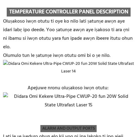
TEMPERATURE CONTROLLER PANEL DESCRIPTION
Oluṣakoso iwọn otutu ti oye ko nilo lati ṣatunṣe awọn aye
idari labẹ ipo deede. Yoo ṣatunṣe awọn aye iṣakoso ti ara ẹni
ni ibamu si iwọn otutu yara fun ipade awọn ibeere itutu ohun
elo.
Olumulo tun le ṣatunṣe iwọn otutu omi bi o ṣe nilo.
Apejuwe nronu oluṣakoso iwọn otutu:
ALARM AND OUTPUT PORTS
Lati le ṣe iṣeduro ohun elo kii yoo ni ipa lakoko ti ipo ajeji