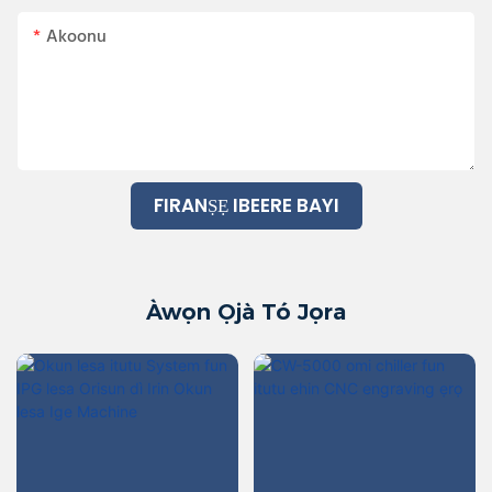
Akoonu
FIRANṢẸ IBEERE BAYI
Àwọn Ọjà Tó Jọra