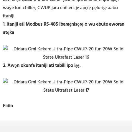
waye lori chiller, CWUP jara chillers jẹ apẹrẹ pẹlu iṣẹ aabo
itaniji.
1.
Itaniji ati Modbus RS-485 ibaraẹnisọrọ o wu ebute aworan
atọka
2. Awọn okunfa itaniji ati tabili ipo iṣẹ
.
Fidio