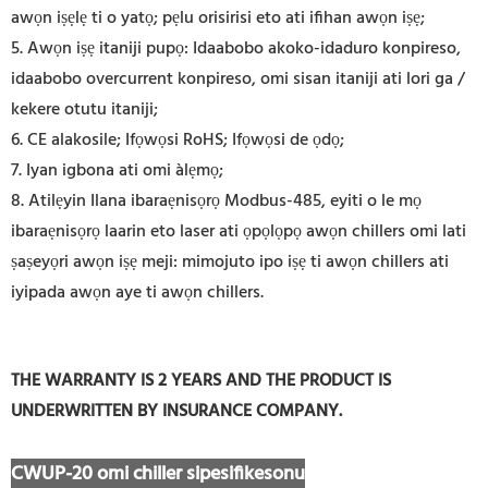
awọn iṣẹlẹ ti o yatọ; pẹlu orisirisi eto ati ifihan awọn iṣẹ;
5. Awọn iṣẹ itaniji pupọ: Idaabobo akoko-idaduro konpireso,
idaabobo overcurrent konpireso, omi sisan itaniji ati lori ga /
kekere otutu itaniji;
6. CE alakosile; Ifọwọsi RoHS; Ifọwọsi de ọdọ;
7. Iyan igbona ati omi àlẹmọ;
8.
Atilẹyin Ilana ibaraẹnisọrọ Modbus-485, eyiti o le mọ
ibaraẹnisọrọ laarin eto laser ati ọpọlọpọ awọn chillers omi lati
ṣaṣeyọri awọn iṣẹ meji: mimojuto ipo iṣẹ ti awọn chillers ati
iyipada awọn aye ti awọn chillers.
THE WARRANTY IS 2 YEARS AND THE PRODUCT IS
UNDERWRITTEN BY INSURANCE COMPANY.
CWUP-20 omi chiller sipesifikesonu