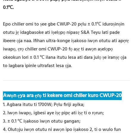
0.1℃.
Epo chiller omi to ṣee gbe CWUP-20 pẹlu ± 0.1℃ iduroṣinṣin
otutu jẹ idagbasoke ati iṣelọpọ nipasẹ S&A Teyu lati pade
ibeere ọja naa. Ifihan ultra-konge iṣakoso iwọn otutu ati apẹrẹ
iwapọ, ẹrọ chiller omi CWUP-20 fọ aṣẹ ti awọn aṣelọpọ
okeokun lori ± 0.1 ℃ ilana itutu lesa ati dara julọ ṣe iranṣẹ ọja
to lagbara ipinle
ultrafast lesa ọja.
Awọn ẹya ara ẹrọ ti kekere omi chiller kuro CWUP-20
1. Agbara itutu ti 1700W; Pẹlu firiji ayika;
2. Iwọn iwapọ, igbesi aye iṣẹ pipẹ ati iṣẹ ti o rọrun;
3. ± 0.1 ℃ iṣakoso iwọn otutu gangan;
4. Olutọju iwọn otutu ni awọn ipo iṣakoso 2, ti o wulo fun