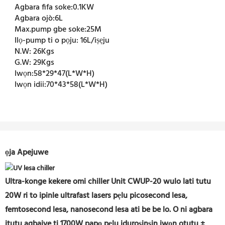
Agbara fifa soke:
0.1KW
Agbara ojò:
6L
Max.pump gbe soke:
25M
Ilọ-pump ti o pọju:
16L/iṣẹju
N.W:
26Kgs
G.W:
29Kgs
Iwọn:
58*29*47(L*W*H)
Iwọn idii:
70*43*58(L*W*H)
ọja Apejuwe
Ultra-konge kekere omi chiller Unit CWUP-20 wulo lati tutu
20W
ri to ipinle
ultrafast lasers pẹlu picosecond lesa,
femtosecond lesa, nanosecond lesa ati be be lo. O ni agbara
itutu agbaiye ti 1700W papọ pẹlu iduroṣinṣin iwọn otutu ±