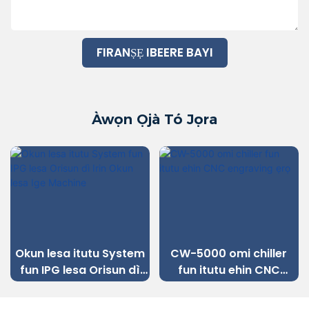
FIRANṢẸ IBEERE BAYI
Àwọn Ọjà Tó Jọra
Okun lesa itutu System
CW-5000 omi chiller
fun IPG lesa Orisun dì
fun itutu ehin CNC
Irin Okun lesa Ige
engraving ẹrọ
Machine