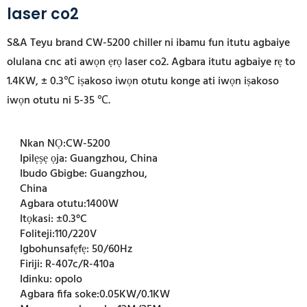
laser co2
S&A Teyu brand CW-5200 chiller ni ibamu fun itutu agbaiye
olulana cnc ati awọn ẹrọ laser co2. Agbara itutu agbaiye rẹ to
1.4KW, ± 0.3℃ iṣakoso iwọn otutu konge ati iwọn iṣakoso
iwọn otutu ni 5-35 ℃.
Nkan NỌ:
CW-5200
Ipilẹṣẹ ọja:
Guangzhou, China
Ibudo Gbigbe:
Guangzhou,
China
Agbara otutu:
1400W
Itọkasi:
±0.3°C
Foliteji:
110/220V
Igbohunsafẹfẹ:
50/60Hz
Firiji:
R-407c/R-410a
Idinku:
opolo
Agbara fifa soke:
0.05KW/0.1KW