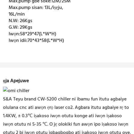
Max.pump gbe soke:
12M/25M
Max.pump sisan:
13L/iṣẹju,
16L/min
N.W:
26Kgs
G.W:
29Kgs
Iwọn:
58*29*47(L*W*H)
Iwọn idii:
70*43*58(L*W*H)
ọja Apejuwe
S&A Teyu brand CW-5200 chiller ni ibamu fun itutu agbaiye
olulana cnc ati awọn ẹrọ laser co2. Agbara itutu agbaiye rẹ to
1.4KW, ± 0.3℃ iṣakoso iwọn otutu konge ati iwọn iṣakoso
iwọn otutu ni 5-35 ℃. O jẹ olokiki fun awọn ipo iṣakoso iwọn
otutu 2 bi iwọn otutu igbagbogbo ati iṣakoso iwọn otutu oye.