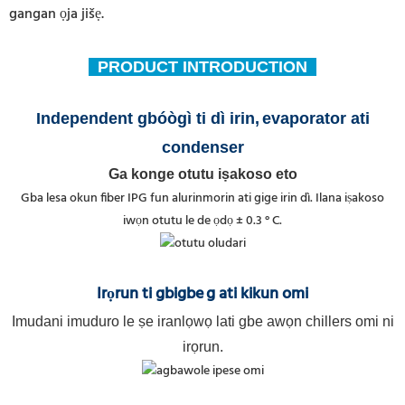
gangan ọja jišẹ.
PRODUCT INTRODUCTION
Independent gbóògì ti dì irin,
evaporator ati
condenser
Ga konge otutu iṣakoso eto
Gba lesa okun fiber IPG fun alurinmorin ati gige irin dì. Ilana iṣakoso
iwọn otutu le de ọdọ ± 0.3 ° C.
Irọrun ti gbigbe
g ati kikun omi
Imudani imuduro le ṣe iranlọwọ lati gbe awọn chillers omi ni
irọrun.