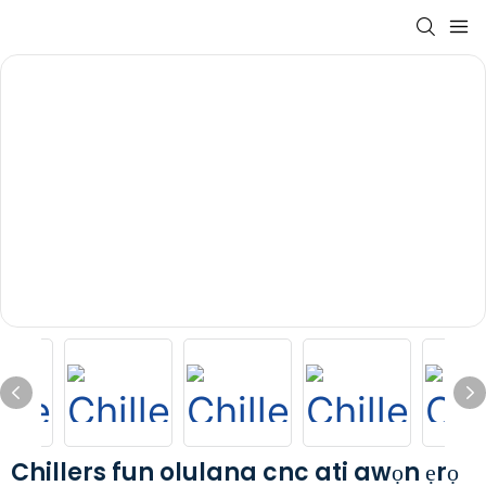
Chillers fun olulana cnc ati awọn ẹrọ