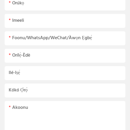
Orúkọ
Imeeli
Foonu/WhatsApp/WeChat/Àwọn Ẹgbẹ́
Orílẹ̀-Èdè
Ilé-Iṣẹ́
Kókó Ọ̀rọ̀
Akoonu