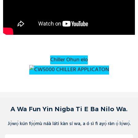
Chiller Ohun elo
A Wa Fun Yin Nigba Ti E Ba Nilo Wa.
Jọ̀wọ́ kún fọ́ọ̀mù náà láti kàn sí wa, a ó sì fi ayọ̀ ràn ọ́ lọ́wọ́.