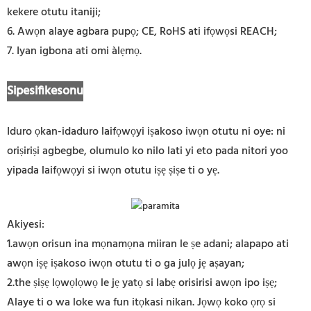
kekere otutu itaniji;
6. Awọn alaye agbara pupọ; CE, RoHS ati ifọwọsi REACH;
7. Iyan igbona ati omi àlẹmọ.
Sipesifikesonu
Iduro ọkan-idaduro laifọwọyi iṣakoso iwọn otutu ni oye: ni
oriṣiriṣi agbegbe, olumulo ko nilo lati yi eto pada nitori yoo
yipada laifọwọyi si iwọn otutu iṣẹ ṣiṣe ti o yẹ.
Akiyesi:
1.awọn orisun ina mọnamọna miiran le ṣe adani; alapapo ati
awọn iṣẹ iṣakoso iwọn otutu ti o ga julọ jẹ aṣayan;
2.the ṣiṣẹ lọwọlọwọ le jẹ yatọ si labẹ orisirisi awọn ipo iṣẹ;
Alaye ti o wa loke wa fun itọkasi nikan. Jọwọ koko ọrọ si