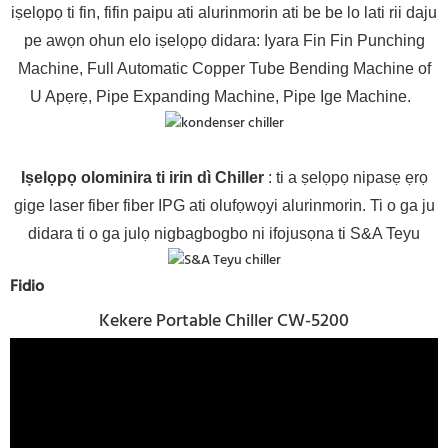
iṣelọpọ ti fin, fifin paipu ati alurinmorin ati be be lo lati rii daju
pe awọn ohun elo iṣelọpọ didara: Iyara Fin Fin Punching
Machine, Full Automatic Copper Tube Bending Machine of
U Apẹrẹ, Pipe Expanding Machine, Pipe Ige Machine.
Iṣelọpọ olominira ti irin dì Chiller
: ti a ṣelọpọ nipasẹ ẹrọ
gige laser fiber fiber IPG ati olufọwọyi alurinmorin. Ti o ga ju
didara ti o ga julọ nigbagbogbo ni ifojusọna ti S&A Teyu
Fidio
Kekere Portable Chiller CW-5200