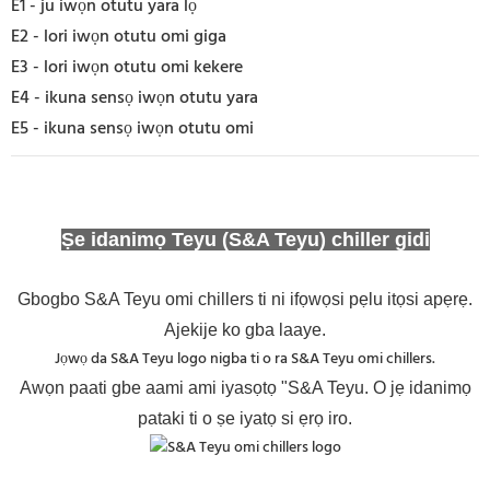
E1 - ju iwọn otutu yara lọ
E2 - lori iwọn otutu omi giga
E3 - lori iwọn otutu omi kekere
E4 - ikuna sensọ iwọn otutu yara
E5 - ikuna sensọ iwọn otutu omi
Ṣe idanimọ Teyu (S&A Teyu) chiller gidi
Gbogbo S&A Teyu omi chillers ti ni ifọwọsi pẹlu itọsi apẹrẹ.
Ajekije ko gba laaye.
Jọwọ da S&A Teyu logo nigba ti o ra S&A Teyu omi chillers.
Awọn paati gbe aami ami iyasọtọ "S&A Teyu. O jẹ idanimọ
pataki ti o ṣe iyatọ si ẹrọ iro.