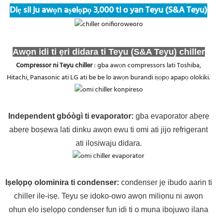
Diẹ sii ju awọn aṣelọpọ 3,000 ti o yan Teyu (S&A Teyu)
Awọn idi ti ẹri didara ti Teyu (S&A Teyu) chiller
Compressor ni Teyu chiller
: gba awọn compressors lati Toshiba,
Hitachi, Panasonic ati LG ati be be lo awọn burandi iṣọpọ apapọ olokiki.
Independent gbóògì ti evaporator
:
gba evaporator abẹrẹ
abẹrẹ boṣewa lati dinku awọn ewu ti omi ati jijo refrigerant
ati ilọsiwaju didara.
Iṣelọpọ olominira ti condenser:
condenser jẹ ibudo aarin ti
chiller ile-iṣẹ. Teyu ṣe idoko-owo awọn miliọnu ni awọn
ohun elo iṣelọpọ condenser fun idi ti o muna ibojuwo ilana