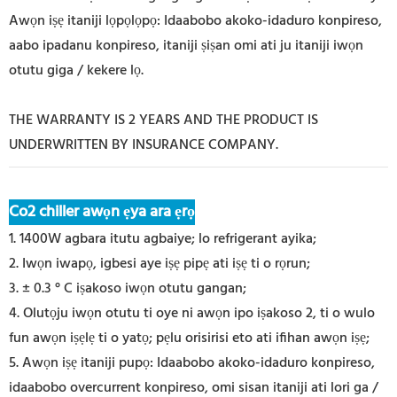
Awọn iṣẹ itaniji lọpọlọpọ: Idaabobo akoko-idaduro konpireso,
aabo ipadanu konpireso, itaniji ṣiṣan omi ati ju itaniji iwọn
otutu giga / kekere lọ.
THE WARRANTY IS 2 YEARS AND THE PRODUCT IS
UNDERWRITTEN BY INSURANCE COMPANY.
Co2 chiller awọn ẹya ara ẹrọ
1. 1400W agbara itutu agbaiye; lo refrigerant ayika;
2. Iwọn iwapọ, igbesi aye iṣẹ pipẹ ati iṣẹ ti o rọrun;
3. ± 0.3 ° C iṣakoso iwọn otutu gangan;
4. Olutọju iwọn otutu ti oye ni awọn ipo iṣakoso 2, ti o wulo
fun awọn iṣẹlẹ ti o yatọ; pẹlu orisirisi eto ati ifihan awọn iṣẹ;
5. Awọn iṣẹ itaniji pupọ: Idaabobo akoko-idaduro konpireso,
idaabobo overcurrent konpireso, omi sisan itaniji ati lori ga /