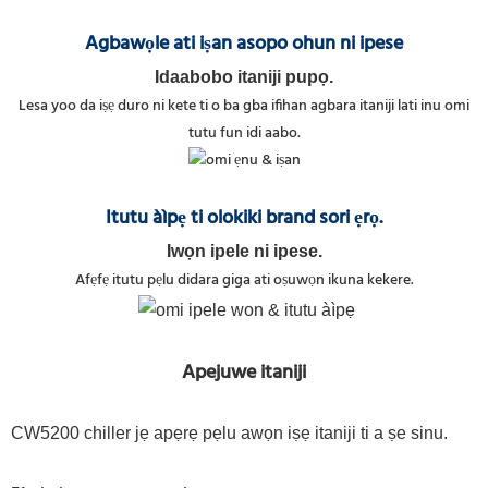
Agbawọle ati iṣan asopo ohun ni ipese
Idaabobo itaniji pupọ.
Lesa yoo da iṣẹ duro ni kete ti o ba gba ifihan agbara itaniji lati inu omi
tutu fun idi aabo.
Itutu àìpẹ ti olokiki brand sori ẹrọ.
Iwọn ipele ni ipese.
Afẹfẹ itutu pẹlu didara giga ati oṣuwọn ikuna kekere.
Apejuwe itaniji
CW5200 chiller jẹ apẹrẹ pẹlu awọn iṣẹ itaniji ti a ṣe sinu.