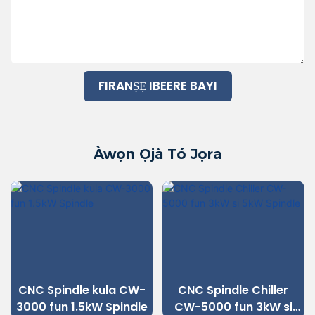
FIRANṢẸ IBEERE BAYI
Àwọn Ọjà Tó Jọra
CNC Spindle kula CW-
CNC Spindle Chiller
3000 fun 1.5kW Spindle
CW-5000 fun 3kW si