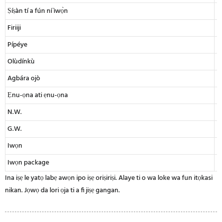
Ṣíṣàn tí a fún ní ìwọ̀n
Firiiji
Pípéye
Olùdínkù
Agbára ojò
Ẹnu-ọna ati ẹnu-ọna
N.W.
G.W.
Iwọn
Iwọn package
Ina iṣẹ le yatọ labẹ awọn ipo iṣẹ oriṣiriṣi. Alaye ti o wa loke wa fun itọkasi
nikan. Jọwọ da lori ọja ti a fi jiṣẹ gangan.