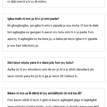
rẹ̀ tàbí omi tí a ti sọ di mímọ́.
Igba melo ni mo yẹ ki n yi omi pada?
Ni gbogbogbo, iye igba ti omi n yipada jẹ oṣu mẹta. O tun le dale
lori agbegbe iṣẹ gangan ti awọn ẹrọ tutu omi ti n yi pada. Fun
apẹẹrẹ, ti agbegbe iṣẹ ba kere ju, a daba pe iwọn igba ti n yipada
jẹ oṣu kan tabi kuru ju.
Kini iwọn otutu yara ti o dara julọ fun ẹrọ tutu?
Ayika iṣẹ ti ẹrọ amuduro omi ile-iṣẹ yẹ ki o jẹ afẹfẹ daradara ati
iwọn otutu yara ko yẹ ki o ga ju iwọn 45 Celsius lọ.
Báwo ni mo ṣe lè dènà kí ẹ̀rọ amúlétutù mi má ba dì?
Fún àwọn olùlò tí wọ́n ń gbé ní àwọn agbègbè gíga ní àgbègbè
gíga pàápàá ní ìgbà òtútù, wọ́n sábà máa ń dojúkọ ìṣòro omi dídì.