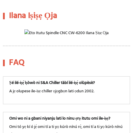
Ilana Iṣiṣẹ Ọja
FAQ
Ṣé ilé-iṣẹ́ ìṣòwò ni S&A Chiller tàbí ilé-iṣẹ́ olùpèsè?
A jẹ olupese ile-iṣẹ chiller ọjọgbọn lati ọdun 2002.
Omi wo ni a gbani niyanju lati lo ninu ẹrọ itutu omi ile-iṣẹ?
Omi tó yẹ kí ó jẹ́ omi tí a ti yọ kúrò nínú rẹ̀, omi tí a ti yọ kúrò nínú