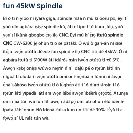
fun 45kW Spindle
Bí ó ti ń yípo ní iyàrá gíga, spindle máa ń mú kí ooru pọ̀, èyí tí
yóò dín agbára ìṣiṣẹ́ spindle kù, àti ní ipò tí ó burú jùlọ, yóò
yọrí sí ìkùnà gbogbo ẹ̀rọ ìlọ CNC. Èyí mú kí
ẹ̀rọ ìtutù spindle
CNC
CW-6200 jẹ́ ohun tí ó ṣe pàtàkì. Ó wúlò gan-an ní ṣíṣe
ìtọ́jú iwọ̀n otútù déédé fún spindle ìlọ CNC títí dé 45kW. Ó ní
agbára ìtutù ti 5100W àti ìdúróṣinṣin iwọ̀n otútù ti ±0.5°C.
Àwọn kẹ̀kẹ́ oníṣẹ́ wúwo mẹ́rin ń rí i dájú pé ó rọrùn láti rìn
nígbà tí olùdarí iwọ̀n otútù omi oní-nọ́ńbà ń fúnni ní àwọn
ọ̀nà ìṣàkóso iwọ̀n otútù tí ó lọ́gbọ́n àti tí ó dúró ṣinṣin tí ó
rọrùn láti yípadà láti ara wọn lábẹ́ àwọn ìbéèrè ọ̀tọ̀ọ̀tọ̀. Atunṣe
omi náà tún wà fún fífi àwọn àdàpọ̀ omi àti ohun èlò ìdènà-
ipata tàbí ohun èlò ìdènà-firisa kún un títí dé 30%. Ẹ̀yà tí a
fọwọ́ sí UL náà tún wà.