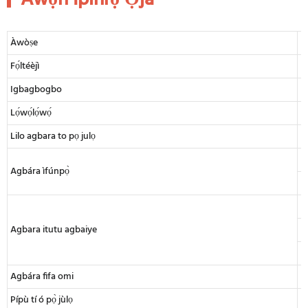
Àwòṣe
Fọ́ltéèjì
Igbagbogbo
Lọ́wọ́lọ́wọ́
Lilo agbara to pọ julọ
Agbára ìfúnpọ̀
Agbara itutu agbaiye
Agbára fifa omi
Pípù tí ó pọ̀ jùlọ