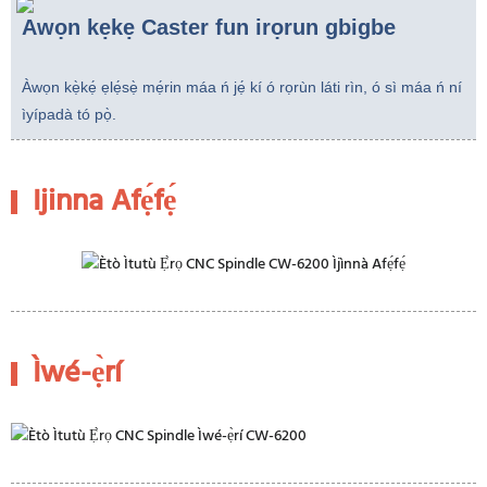
Awọn kẹkẹ Caster fun irọrun gbigbe
Àwọn kẹ̀kẹ́ ẹlẹ́sẹ̀ mẹ́rin máa ń jẹ́ kí ó rọrùn láti rìn, ó sì máa ń ní
ìyípadà tó pọ̀.
Ijinna Afẹ́fẹ́
Ìwé-ẹ̀rí