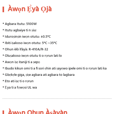
Àwọn Ẹ̀yà Ọjà
* Agbara Itutu: 5100W
* Itutu agbaiye ti n ṣiṣẹ
* Iduroṣinṣin iwọn otutu: ±0.5°C
* Ibiti iṣakoso iwọn otutu: 5°C ~35°C
* Ohun èlò ìfàyà: R-410A/R-32
* Oluṣakoso iwọn otutu ti o rọrun lati lo
* Awọn iṣẹ itaniji ti a ṣepọ
* Ibudo kikun omi ti a fi sori ẹhin ati ṣayẹwo ipele omi ti o rọrun lati ka
* Gbẹkẹle giga, ṣiṣe agbara ati agbara to lagbara
* Eto ati iṣẹ ti o rọrun
* Ẹya ti a fọwọsi UL wa
Àwọn Ohun Àṣàyàn