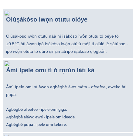
Olùṣàkóso iwọn otutu olóye
Olùṣàkóso ìwọ̀n otútù náà ní ìṣàkóso ìwọ̀n otútù tó péye tó
±0.5°C àti àwọn ipò ìṣàkóso ìwọ̀n otútù méjì tí olùlò lè ṣàtúnṣe -
ipò ìwọ̀n otútù tó dúró ṣinṣin àti ipò ìṣàkóso ọlọ́gbọ́n.
Àmì ìpele omi tí ó rọrùn láti kà
Àmì ìpele omi ní àwọn agbègbè àwọ̀ mẹ́ta - ofeefee, ewéko àti
pupa.
Agbègbè ofeefee - ipele omi giga.
Agbègbè aláwọ̀ ewé - ipele omi deede.
Agbègbè pupa - ipele omi kekere.