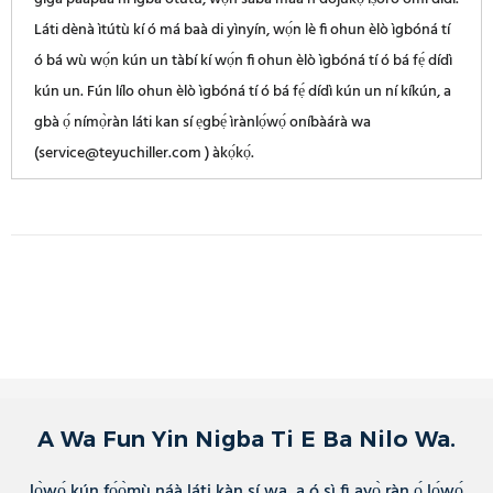
Láti dènà ìtútù kí ó má ​​baà di yìnyín, wọ́n lè fi ohun èlò ìgbóná tí
ó bá wù wọ́n kún un tàbí kí wọ́n fi ohun èlò ìgbóná tí ó bá fẹ́ dídì
kún un. Fún lílo ohun èlò ìgbóná tí ó bá fẹ́ dídì kún un ní kíkún, a
gbà ọ́ nímọ̀ràn láti kan sí ẹgbẹ́ ìrànlọ́wọ́ oníbàárà wa
(service@teyuchiller.com ) àkọ́kọ́.
A Wa Fun Yin Nigba Ti E Ba Nilo Wa.
Jọ̀wọ́ kún fọ́ọ̀mù náà láti kàn sí wa, a ó sì fi ayọ̀ ràn ọ́ lọ́wọ́.