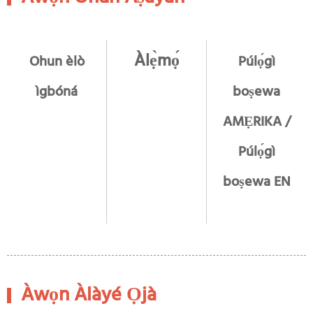
Àlẹ̀mọ́
Ohun èlò
Púlọ́gì
ìgbóná
boṣewa
AMẸRIKA /
Púlọ́gì
boṣewa EN
Àwọn Àlàyé Ọjà