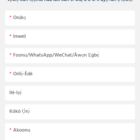
Orúkọ
Imeeli
Foonu/WhatsApp/WeChat/Àwọn Ẹgbẹ́
Orílẹ̀-Èdè
Ilé-Iṣẹ́
Kókó Ọ̀rọ̀
Akoonu