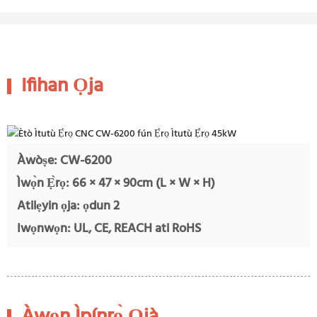
Ifihan Ọja
Àwòṣe: CW-6200
Ìwọ̀n Ẹ̀rọ: 66 × 47 × 90cm (L × W × H)
Atilẹyin ọja: ọdun 2
Iwọnwọn: UL, CE, REACH ati RoHS
Àwọn Ìpínrọ̀ Ọjà