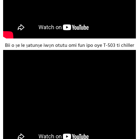
Bii o ṣe le ṣatunṣe iwọn otutu omi fun ipo oye T-503 ti chiller