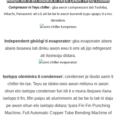
Awọn idi ti ẹri didara ti Teyu (S&A Teyu) chiller
Compressor ni Teyu chiller
: gba awọn compressors lati Toshiba,
Hitachi, Panasonic ati LG ati be be lo awọn burandi iṣọpọ apapọ ti a mọ
daradara.
Independent gbóògì ti evaporator
:
gba evaporator abẹrẹ
abẹrẹ boṣewa lati dinku awọn ewu ti omi ati jijo refrigerant
ati ilọsiwaju didara.
Iṣelọpọ olominira ti condenser:
condenser jẹ ibudo aarin ti
chiller ile-iṣẹ. Teyu ṣe idoko-owo awọn miliọnu ni awọn
ohun elo iṣelọpọ condenser fun idi ti o muna ibojuwo ilana
iṣelọpọ ti fin, fifin paipu ati alurinmorin ati be be lo lati rii daju
pe awọn ohun elo iṣelọpọ didara: Iyara Fin Fin Punching
Machine, Full Automatic Copper Tube Bending Machine of