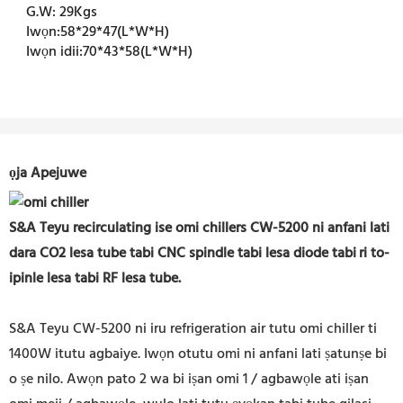
G.W:
29Kgs
Iwọn:
58*29*47(L*W*H)
Iwọn idii:
70*43*58(L*W*H)
ọja Apejuwe
S&A Teyu recirculating ise omi chillers CW-5200 ni anfani lati
dara CO2 lesa tube tabi CNC spindle tabi lesa diode tabi
ri to-
ipinle lesa tabi RF lesa tube.
S&A Teyu CW-5200 ni iru refrigeration air tutu omi chiller ti
1400W itutu agbaiye. Iwọn otutu omi ni anfani lati ṣatunṣe bi
o ṣe nilo. Awọn pato 2 wa bi iṣan omi 1 / agbawọle ati iṣan