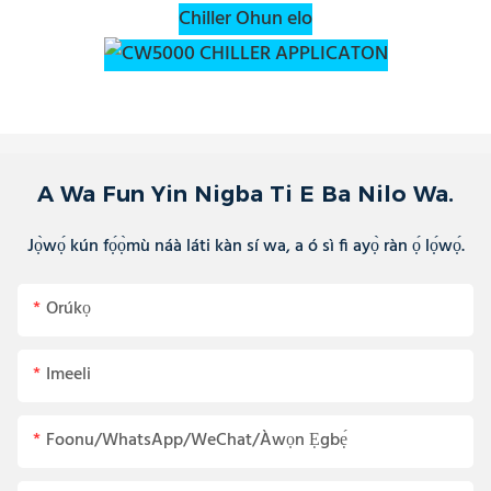
Chiller Ohun elo
A Wa Fun Yin Nigba Ti E Ba Nilo Wa.
Jọ̀wọ́ kún fọ́ọ̀mù náà láti kàn sí wa, a ó sì fi ayọ̀ ràn ọ́ lọ́wọ́.
Orúkọ
Imeeli
Foonu/WhatsApp/WeChat/Àwọn Ẹgbẹ́