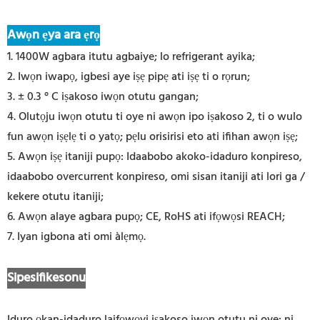
Awọn ẹya ara ẹrọ
1. 1400W agbara itutu agbaiye; lo refrigerant ayika;
2. Iwọn iwapọ, igbesi aye iṣẹ pipẹ ati iṣẹ ti o rọrun;
3. ± 0.3 ° C iṣakoso iwọn otutu gangan;
4. Olutọju iwọn otutu ti oye ni awọn ipo iṣakoso 2, ti o wulo
fun awọn iṣẹlẹ ti o yatọ; pẹlu orisirisi eto ati ifihan awọn iṣẹ;
5. Awọn iṣẹ itaniji pupọ: Idaabobo akoko-idaduro konpireso,
idaabobo overcurrent konpireso, omi sisan itaniji ati lori ga /
kekere otutu itaniji;
6. Awọn alaye agbara pupọ; CE, RoHS ati ifọwọsi REACH;
7. Iyan igbona ati omi àlẹmọ.
Sipesifikesonu
Iduro ọkan-idaduro laifọwọyi iṣakoso iwọn otutu ni oye: ni