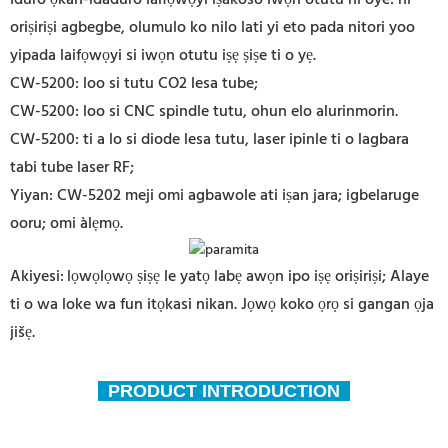
oriṣiriṣi agbegbe, olumulo ko nilo lati yi eto pada nitori yoo
yipada laifọwọyi si iwọn otutu iṣẹ ṣiṣe ti o yẹ.
CW-5200: loo si tutu CO2 lesa tube;
CW-5200: loo si CNC spindle tutu, ohun elo alurinmorin.
CW-5200: ti a lo si diode lesa tutu, laser ipinle ti o lagbara
tabi tube laser RF;
Yiyan: CW-5202 meji omi agbawole ati iṣan jara; igbelaruge
ooru; omi àlẹmọ.
Akiyesi:
lọwọlọwọ ṣiṣẹ le yatọ labẹ awọn ipo iṣẹ oriṣiriṣi; Alaye
ti o wa loke wa fun itọkasi nikan. Jọwọ koko ọrọ si gangan ọja
jišẹ.
PRODUCT INTRODUCTION