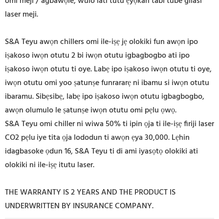
omi meji / agbawọle, wulo lati tutu ẹyọkan tabi tube gilasi
laser meji.
S&A Teyu awọn chillers omi ile-iṣẹ jẹ olokiki fun awọn ipo
iṣakoso iwọn otutu 2 bi iwọn otutu igbagbogbo ati ipo
iṣakoso iwọn otutu ti oye. Labẹ ipo iṣakoso iwọn otutu ti oye,
iwọn otutu omi yoo ṣatunṣe funrararẹ ni ibamu si iwọn otutu
ibaramu. Sibẹsibẹ, labẹ ipo iṣakoso iwọn otutu igbagbogbo,
awọn olumulo le ṣatunṣe iwọn otutu omi pẹlu ọwọ.
S&A Teyu omi chiller ni wiwa 50% ti ipin ọja ti ile-iṣẹ firiji laser
CO2 pẹlu
iye tita ọja lododun ti awọn ẹya 30,000. Lẹhin
idagbasoke ọdun 16, S&A Teyu ti di ami iyasọtọ olokiki ati
olokiki ni ile-iṣẹ itutu laser.
THE WARRANTY IS 2 YEARS AND THE PRODUCT IS
UNDERWRITTEN BY INSURANCE COMPANY.