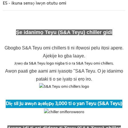
E5 - ikuna sensọ iwọn otutu omi
Ṣe idanimọ Teyu (S&A Teyu) chiller gidi
Gbogbo S&A Teyu omi chillers ti ni ifọwọsi pẹlu itọsi apẹrẹ.
Ajekije ko gba laaye.
Jọwọ da S&A Teyu logo nigba ti o ra S&A Teyu omi chillers.
Awọn paati gbe aami ami iyasọtọ "S&A Teyu. O jẹ idanimọ
pataki ti o ṣe iyatọ si ẹrọ iro.
Diẹ sii ju awọn aṣelọpọ 3,000 ti o yan Teyu (S&A Teyu)