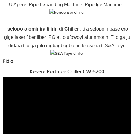
U Apẹrẹ, Pipe Expanding Machine, Pipe Ige Machine.
Iṣelọpọ olominira ti irin dì Chiller
: ti a ṣelọpọ nipasẹ ẹrọ
gige laser fiber fiber IPG ati olufọwọyi alurinmorin. Ti o ga ju
didara ti o ga julọ nigbagbogbo ni ifojusọna ti S&A Teyu
Fidio
Kekere Portable Chiller CW-5200