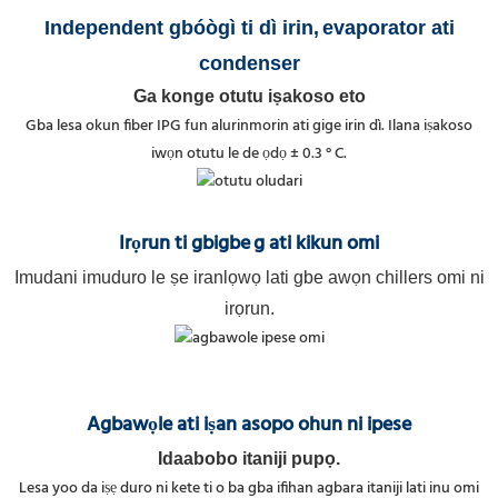
Independent gbóògì ti dì irin,
evaporator ati
condenser
Ga konge otutu iṣakoso eto
Gba lesa okun fiber IPG fun alurinmorin ati gige irin dì. Ilana iṣakoso
iwọn otutu le de ọdọ ± 0.3 ° C.
Irọrun ti gbigbe
g ati kikun omi
Imudani imuduro le ṣe iranlọwọ lati gbe awọn chillers omi ni
irọrun.
Agbawọle ati iṣan asopo ohun ni ipese
Idaabobo itaniji pupọ.
Lesa yoo da iṣẹ duro ni kete ti o ba gba ifihan agbara itaniji lati inu omi