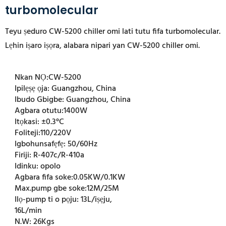
turbomolecular
Teyu ṣeduro CW-5200 chiller omi lati tutu fifa turbomolecular.
Lẹhin iṣaro iṣọra, alabara nipari yan CW-5200 chiller omi.
Nkan NỌ:
CW-5200
Ipilẹṣẹ ọja:
Guangzhou, China
Ibudo Gbigbe:
Guangzhou, China
Agbara otutu:
1400W
Itọkasi:
±0.3°C
Foliteji:
110/220V
Igbohunsafẹfẹ:
50/60Hz
Firiji:
R-407c/R-410a
Idinku:
opolo
Agbara fifa soke:
0.05KW/0.1KW
Max.pump gbe soke:
12M/25M
Ilọ-pump ti o pọju:
13L/iṣẹju,
16L/min
N.W:
26Kgs