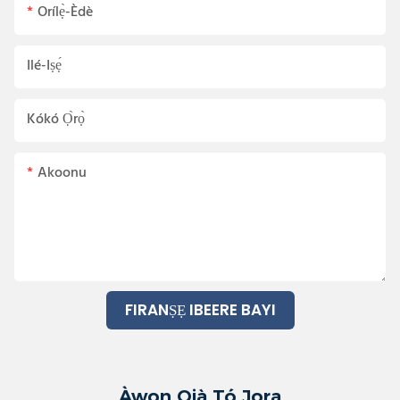
Orílẹ̀-Èdè
Ilé-Iṣẹ́
Kókó Ọ̀rọ̀
Akoonu
FIRANṢẸ IBEERE BAYI
Àwọn Ọjà Tó Jọra