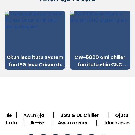
Okun lesa itutu System
CW-5000 omi chiller
fun IPG lesa Orisun dì
fun itutu ehin CNC
Irin Okun lesa Ige
engraving ẹrọ
Machine
Ile
Awọn ọja
SGS & UL Chiller
Ojutu
|
|
|
Itutu
Ile-iṣẹ
Awọn orisun
Iduroṣinṣin
|
|
|