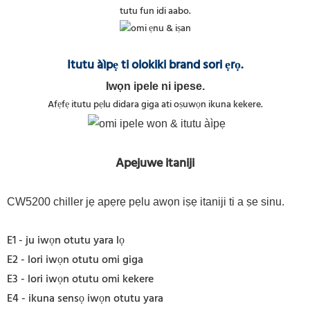
tutu fun idi aabo.
Itutu àìpẹ ti olokiki brand sori ẹrọ.
Iwọn ipele ni ipese.
Afẹfẹ itutu pẹlu didara giga ati oṣuwọn ikuna kekere.
Apejuwe itaniji
CW5200 chiller jẹ apẹrẹ pẹlu awọn iṣẹ itaniji ti a ṣe sinu.
E1 - ju iwọn otutu yara lọ
E2 - lori iwọn otutu omi giga
E3 - lori iwọn otutu omi kekere
E4 - ikuna sensọ iwọn otutu yara