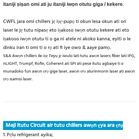
itaniji ṣiṣan omi ati ju itaniji iwọn otutu giga / kekere.
CWFL jara omi chillers jẹ iṣẹ-pupọ ti okun lesa okun ati ori
laser le jẹ tutu nipasẹ eto iṣakoso iwọn otutu kekere ati eto
iṣakoso iwọn otutu ti o ga ni atele ni akoko kanna, eyiti o le
dinku iran ti omi ti o rọ ati fi iye owo & aaye pamọ.
S&A Awọn chillers ile-iṣẹ Teyu jẹ iwulo lati tutu awọn lasers fiber lati IPG,
nLIGHT, Trumpf, Rofin, Coherent ati SPI ati pese itutu agbaiye ti o
munadoko fun awọn ẹrọ gige laser, awọn ẹrọ alurinmorin laser ati awọn
ẹrọ isamisi laser.
Meji itutu Circuit air tutu chillers awọn ẹya ara ẹrọ
1. Pẹlu refrigerant ayika;