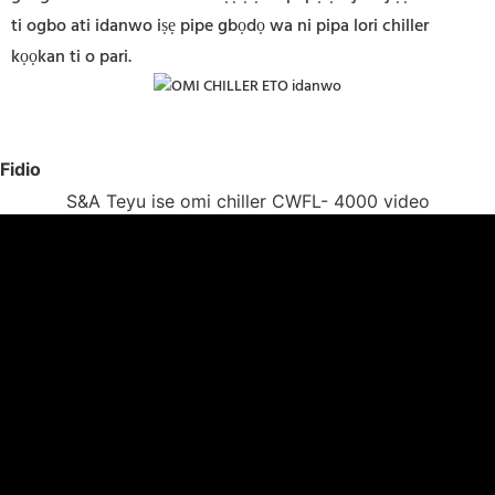
ti ogbo ati idanwo iṣẹ pipe gbọdọ wa ni pipa lori chiller
kọọkan ti o pari.
Fidio
S&A Teyu ise omi chiller CWFL- 4000 video