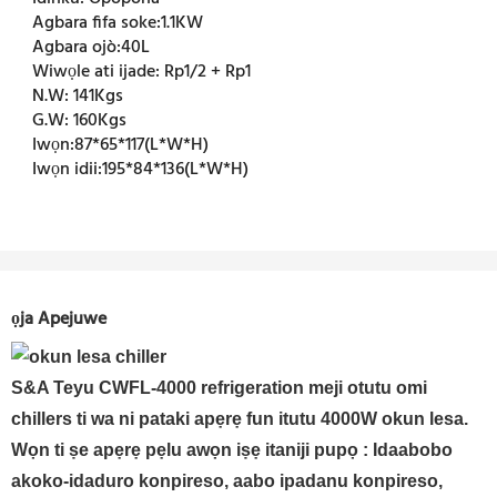
Agbara fifa soke:
1.1KW
Agbara ojò:
40L
Wiwọle ati ijade:
Rp1/2 + Rp1
N.W:
141Kgs
G.W:
160Kgs
Iwọn:
87*65*117(L*W*H)
Iwọn idii:
195*84*136(L*W*H)
ọja Apejuwe
S&A Teyu CWFL-4000 refrigeration meji otutu omi
chillers ti wa ni pataki apẹrẹ fun itutu 4000W okun lesa.
Wọn ti ṣe apẹrẹ pẹlu
awọn iṣẹ itaniji pupọ
: Idaabobo
akoko-idaduro konpireso, aabo ipadanu konpireso,