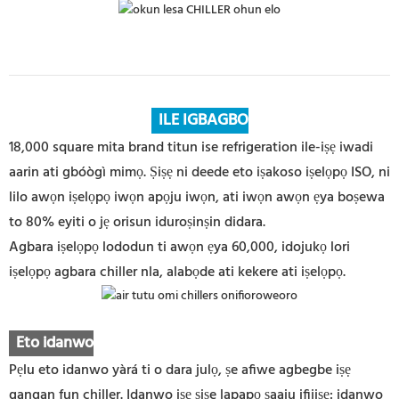
ILE IGBAGBO
18,000 square mita brand titun ise refrigeration ile-iṣẹ iwadi
aarin ati gbóògì mimọ. Ṣiṣẹ ni deede eto iṣakoso iṣelọpọ ISO, ni
lilo awọn iṣelọpọ iwọn apọju iwọn, ati iwọn awọn ẹya boṣewa
to 80% eyiti o jẹ orisun iduroṣinṣin didara.
Agbara iṣelọpọ lododun ti awọn ẹya 60,000, idojukọ lori
iṣelọpọ agbara chiller nla, alabọde ati kekere ati iṣelọpọ.
Eto idanwo
Pẹlu eto idanwo yàrá ti o dara julọ, ṣe afiwe agbegbe iṣẹ
gangan fun chiller. Idanwo iṣẹ ṣiṣe lapapọ ṣaaju ifijiṣẹ: idanwo