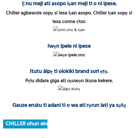
Ẹnu meji ati asopo iṣan meji ti o ni ipese.
Chiller agbawole sopọ si lesa iṣan asopo. Chiller iṣan sopọ si
lesa conne
ctor.
Iwọn ipele ni ipese
Itutu àìpẹ ti olokiki brand sori ẹrọ.
Pẹlu didara giga ati oṣuwọn ikuna kekere.
Gauze eruku ti adani ti o wa ati rọrun lati ya sọtọ
CHILLER ohun elo