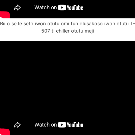
Bii o ṣe le ṣeto iwọn otutu omi fun oluṣakoso iwọn otutu T-
507 ti chiller otutu meji