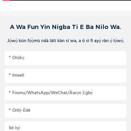
A Wa Fun Yin Nigba Ti E Ba Nilo Wa.
Jọ̀wọ́ kún fọ́ọ̀mù náà láti kàn sí wa, a ó sì fi ayọ̀ ràn ọ́ lọ́wọ́.
Orúkọ
Imeeli
Foonu/WhatsApp/WeChat/Àwọn Ẹgbẹ́
Orílẹ̀-Èdè
Ilé-Iṣẹ́