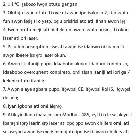
2. ± 1 ℃ iṣakoso iwọn otutu gangan;
3. Olutọju iwọn otutu ti oye ni awọn ipo iṣakoso 2, ti o wulo
fun awọn iṣẹlẹ ti o yatọ; pẹlu orisirisi eto ati ifihan awọn iṣẹ;
4. Iwọn otutu meji lati ni itẹlọrun awọn iwulo oriṣiriṣi ti okun
laser ati ori laser;
5. Pẹlu Ion adsorption sisẹ ati awọn iṣẹ idanwo ni ibamu si
awọn ibeere iṣẹ ẹrọ laser okun;
6. Awọn iṣẹ itaniji pupọ: Idaabobo akoko-idaduro konpireso,
idaabobo overcurrent konpireso, omi sisan itaniji ati lori ga /
kekere otutu itaniji;
7. Awọn alaye agbara pupọ; Ifọwọsi CE; Ifọwọsi RoHS; Ifọwọsi
de ọdọ;
8. Iyan igbona ati omi àlẹmọ.
9. Atilẹyin Ilana ibaraẹnisọrọ Modbus-485, eyi ti o le ṣe akiyesi
ibaraẹnisọrọ laarin ẹrọ laser ati ọpọlọpọ awọn chillers omi lati
ṣe aṣeyọri awọn iṣẹ meji: mimojuto ipo iṣẹ ti awọn chillers ati