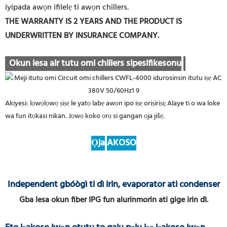
iyipada awọn ifilelẹ ti awọn chillers.
THE WARRANTY IS 2 YEARS AND THE PRODUCT IS
UNDERWRITTEN BY INSURANCE COMPANY.
Okun lesa air tutu omi chillers sipesifikesonu
Akiyesi: lọwọlọwọ ṣiṣẹ le yatọ labẹ awọn ipo iṣẹ oriṣiriṣi; Alaye ti o wa loke
wa fun itọkasi nikan. Jọwọ koko ọrọ si gangan ọja jišẹ.
Ọja
AKOSO
Independent gbóògì ti dì irin, evaporator ati condenser
Gba lesa okun fiber IPG fun alurinmorin ati gige irin dì.