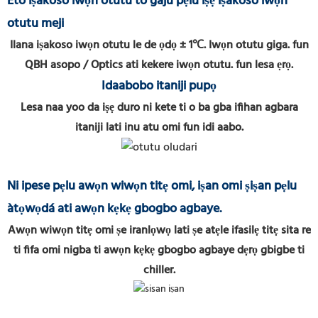
Eto iṣakoso iwọn otutu to gaju pẹlu iṣẹ iṣakoso iwọn
otutu meji
Ilana iṣakoso iwọn otutu le de ọdọ
± 1℃. Iwọn otutu giga. fun
QBH asopo / Optics ati kekere iwọn otutu. fun lesa ẹrọ.
Idaabobo itaniji pupọ
Lesa naa yoo da iṣẹ duro ni kete ti o ba gba
ifihan agbara
itaniji lati inu atu omi fun idi aabo.
Ni ipese pẹlu awọn wiwọn titẹ omi,
iṣan omi ṣiṣan pẹlu
àtọwọdá ati awọn kẹkẹ gbogbo agbaye.
Awọn wiwọn titẹ omi ṣe iranlọwọ lati ṣe atẹle ifasilẹ titẹ sita
re
ti fifa omi nigba ti awọn kẹkẹ gbogbo agbaye dẹrọ gbigbe ti
chiller.