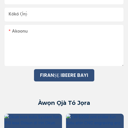
Kókó Ọ̀rọ̀
Akoonu
FIRANṢẸ IBEERE BAYI
Àwọn Ọjà Tó Jọra