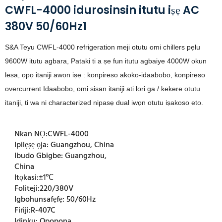
CWFL-4000 idurosinsin itutu iṣẹ AC
380V 50/60Hz1
S&A Teyu CWFL-4000 refrigeration meji otutu omi chillers pẹlu
9600W itutu agbara, Pataki ti a ṣe fun itutu agbaiye 4000W okun
lesa,
ọpọ itaniji awọn iṣẹ
: konpireso akoko-idaabobo, konpireso
overcurrent Idaabobo, omi sisan itaniji ati lori ga / kekere otutu
itaniji,
ti wa ni characterized nipasẹ dual iwọn otutu iṣakoso eto.
Nkan NỌ:
CWFL-4000
Ipilẹṣẹ ọja:
Guangzhou, China
Ibudo Gbigbe:
Guangzhou,
China
Itọkasi:
±1℃
Foliteji:
220/380V
Igbohunsafẹfẹ:
50/60Hz
Firiji:
R-407C
Idinku:
Opopona