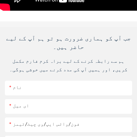
جب آپ کو ہماری ضرورت ہو تو ہم آپ کے لیے
حاضر ہیں۔
ہم سے رابطہ کرنے کے لیے براہ کرم فارم مکمل
کریں، اور ہمیں آپ کی مدد کرنے میں خوشی ہوگی۔
نام
ای میل
فون/واٹس ایپ/وی چیٹ/ٹیمز