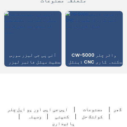
متعلقہ مصنوعات
CW-5000 واٹر چلر
آئی پی جی لیزر سورس
ڈینٹل CNC کندہ کاری
شیٹ میٹل فائبر لیزر
کی مشین کو ٹھنڈا کرنے
کٹنگ مشین کے لیے فائبر
کے لیے
لیزر کولنگ سسٹم
گھر
مصنوعات
ایس جی ایس اور یو ایل چلر
|
|
کولنگ حل
کمپنی
وسیلہ
|
|
|
|
پائیداری