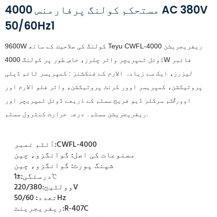
4000 مستحکم کولنگ پرفارمنس AC 380V
50/60Hz1
9600W کولنگ کی صلاحیت کے ساتھ Teyu CWFL-4000 ریفریجریشن
ڈوئل ٹمپریچر واٹر چلرز، خاص طور پر کولنگ 4000W فائبر
لیزرز،
ایک سے زیادہ الارم کے فنکشنز
: کمپریسر ٹائم ڈیلی
پروٹیکشن، کمپریسر اوور کرنٹ پروٹیکشن، واٹر فلو الارم اور
اوور/کم سرکلر ڈیو فریج
سسٹم کے ذریعے ڈوئل ٹمپریچر اور
ریفریجریشن سسٹم۔ درجہ حرارت کنٹرول سسٹم.
CWFL-4000
آئٹم نمبر:
مصنوعات کی اصل:
گوانگزو، چین
شپنگ پورٹ:
گوانگزو، چین
±1℃
درستگی:
220/380V
وولٹیج:
50/60Hz
تعدد:
R-407C
ریفریجرینٹ: