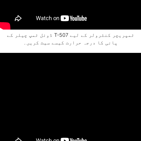
ڈوئل ٹمپ چیلر کے T-507 ٹمپریچر کنٹرولر کے لیے
پانی کا درجہ حرارت کیسے سیٹ کریں۔