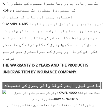
7. ایک سے زیادہ پاور وضاحتیں؛ عیسوی کی منظوری؛
RoHS کی منظوری؛ منظوری تک پہنچنا؛
8. اختیاری ہیٹر اور پانی کا فلٹر۔
9. Modbus-485 کمیونیکیشن پروٹوکول کو سپورٹ کرتا
ہے، جو لیزر سسٹم اور ایک سے زیادہ واٹر چلرز کے
درمیان رابطے کا احساس کر سکتا ہے تاکہ دو کام
حاصل کیے جا سکیں: چلرز کے کام کرنے کی حالت کی
نگرانی کرنا اور چلرز کے پیرامیٹرز میں ترمیم
کرنا۔
THE WARRANTY IS 2 YEARS AND THE PRODUCT IS
UNDERWRITTEN BY INSURANCE COMPANY.
فائبر لیزر ایئر کولڈ واٹر چلرز کی تفصیلات
نوٹ: ورکنگ کرنٹ مختلف کام کے حالات میں مختلف ہو سکتا ہے۔