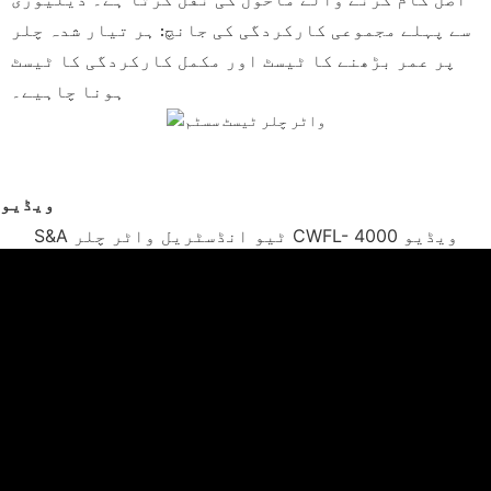
اصل کام کرنے والے ماحول کی نقل کرتا ہے۔ ڈیلیوری
سے پہلے مجموعی کارکردگی کی جانچ: ہر تیار شدہ چلر
پر عمر بڑھنے کا ٹیسٹ اور مکمل کارکردگی کا ٹیسٹ
ہونا چاہیے۔
ویڈیو
S&A ٹیو انڈسٹریل واٹر چلر CWFL- 4000 ویڈیو