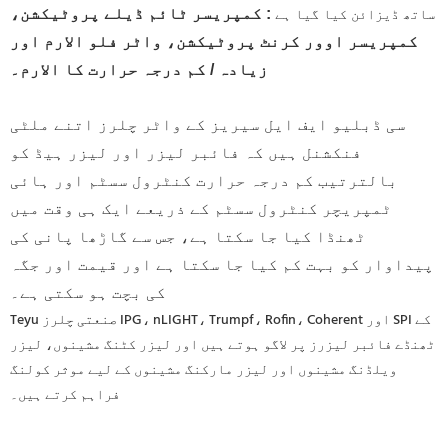
: کمپریسر ٹائم ڈیلے پروٹیکشن،
ساتھ ڈیزائن کیا گیا ہے
کمپریسر اوور کرنٹ پروٹیکشن، واٹر فلو الارم اور
زیادہ / کم درجہ حرارت کا الارم۔
سی ڈبلیو ایف ایل سیریز کے واٹر چلرز اتنے ملٹی
فنکشنل ہیں کہ فائبر لیزر اور لیزر ہیڈ کو
بالترتیب کم درجہ حرارت کنٹرول سسٹم اور ہائی
ٹمپریچر کنٹرول سسٹم کے ذریعے ایک ہی وقت میں
ٹھنڈا کیا جا سکتا ہے، جس سے گاڑھا پانی کی
پیداوار کو بہت کم کیا جا سکتا ہے اور قیمت اور جگہ
کی بچت ہو سکتی ہے۔
Teyu صنعتی چلرز IPG، nLIGHT، Trumpf، Rofin، Coherent اور SPI کے
ٹھنڈے فائبر لیزرز پر لاگو ہوتے ہیں اور لیزر کٹنگ مشینوں، لیزر
ویلڈنگ مشینوں اور لیزر مارکنگ مشینوں کے لیے موثر کولنگ
فراہم کرتے ہیں۔