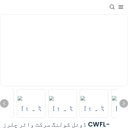
ڈوئل کولنگ سرکٹ واٹر چلرز CWFL-