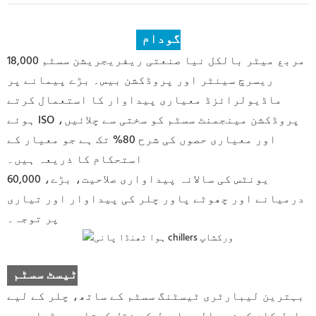
گودام
18,000 مربع میٹر بالکل نیا صنعتی ریفریجریشن سسٹم
ریسرچ سینٹر اور پروڈکشن بیس۔ بڑے پیمانے پر
ماڈیولرائزڈ معیاری پیداوار کا استعمال کرتے
ہوئے ISO پروڈکشن مینجمنٹ سسٹم کو سختی سے چلائیں،
اور معیاری حصوں کی شرح 80% تک ہے جو معیار کے
استحکام کا ذریعہ ہیں۔
60,000 یونٹس کی سالانہ پیداواری صلاحیت، بڑے،
درمیانے اور چھوٹے پاور چلر کی پیداوار اور تیاری
پر توجہ۔
ٹیسٹ سسٹم
بہترین لیبارٹری ٹیسٹنگ سسٹم کے ساتھ، چلر کے لیے