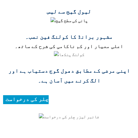
لیول گیج سے لیس
مشہور برانڈ کا کولنگ فین نصب۔
اعلی معیار اور کم ناکامی کی شرح کے ساتھ۔
اپنی مرضی کے مطابق دھول گوج دستیاب ہے اور
الگ کرنے میں آسان ہے۔
چلر کی درخواست