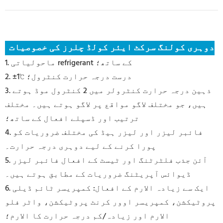
دوہری کولنگ سرکٹ ایئر کولڈ چلرز کی خصوصیات
1. ماحولیاتی refrigerant کے ساتھ؛
2. ±1℃ درست درجہ حرارت کنٹرول؛
3. ذہین درجہ حرارت کنٹرولر میں 2 کنٹرول موڈ ہوتے
ہیں، جو مختلف لاگو مواقع پر لاگو ہوتے ہیں۔ مختلف
ترتیب اور ڈسپلے افعال کے ساتھ؛
4. فائبر لیزر اور لیزر ہیڈ کی مختلف ضروریات کو
پورا کرنے کے لیے دوہری درجہ حرارت۔
5. آئن جذب فلٹرٹنگ اور ٹیسٹ کے افعال فائبر لیزر
ڈیوائس آپریٹنگ ضروریات کے مطابق ہوتے ہیں۔
6. ایک سے زیادہ الارم کے افعال: کمپریسر ٹائم ڈیلی
پروٹیکشن، کمپریسر اوور کرنٹ پروٹیکشن، واٹر فلو
الارم اور زیادہ/کم درجہ حرارت کا الارم؛