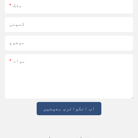
ملک
کمپنی
موضوع
مواد
اب انکوائری بھیجیں