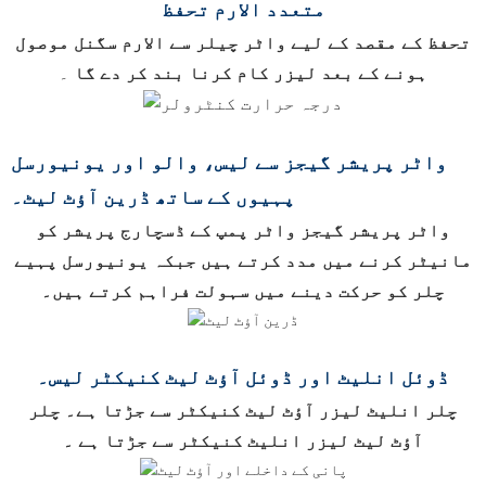
متعدد الارم تحفظ
تحفظ کے مقصد کے لیے واٹر چیلر سے الارم سگنل
موصول
ہونے کے بعد لیزر کام کرنا بند کر دے گا
۔
واٹر پریشر گیجز سے لیس،
والو اور یونیورسل
پہیوں کے ساتھ ڈرین آؤٹ لیٹ۔
واٹر پریشر گیجز واٹر پمپ کے ڈسچارج پریشر کو
مانیٹر کرنے میں مدد کرتے ہیں
جبکہ یونیورسل پہیے
چلر کو حرکت دینے میں سہولت فراہم کرتے ہیں۔
ڈوئل انلیٹ اور ڈوئل آؤٹ لیٹ کنیکٹر لیس۔
چلر انلیٹ لیزر آؤٹ لیٹ کنیکٹر سے جڑتا ہے۔ چلر
آؤٹ لیٹ لیزر انلیٹ کنیکٹر سے جڑتا ہے
۔