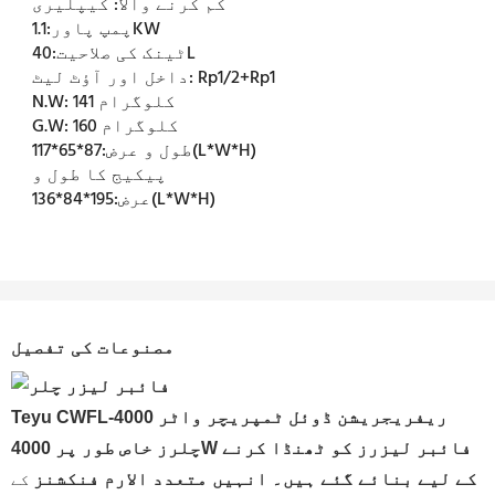
کم کرنے والا:
کیپلیری
1.1KW
پمپ پاور:
40L
ٹینک کی صلاحیت:
Rp1/2+Rp1
داخل اور آؤٹ لیٹ:
141 کلوگرام
N.W:
160 کلوگرام
G.W:
87*65*117(L*W*H)
طول و عرض:
پیکیج کا طول و
195*84*136(L*W*H)
عرض:
مصنوعات کی تفصیل
Teyu CWFL-4000 ریفریجریشن ڈوئل ٹمپریچر واٹر
چلرز خاص طور پر 4000W فائبر لیزرز کو ٹھنڈا کرنے
کے لیے بنائے گئے ہیں۔ انہیں
متعدد الارم فنکشنز
کے