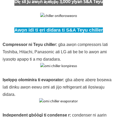
Diẹ sii ju awọn aṣelọpọ 3,000 yiyan S&A Teyu
Awọn idi ti ẹri didara ti S&A Teyu chiller
Compressor ni Teyu chiller:
gba awọn compressors lati
Toshiba, Hitachi, Panasonic ati LG ati be be lo awọn ami
iyasọtọ apapọ ti a mọ daradara.
Iṣelọpọ olominira ti evaporator:
gba abẹrẹ abẹrẹ boṣewa
lati dinku awọn eewu omi ati jijo refrigerant ati ilọsiwaju
didara.
Independent gbóògì ti condense
r:
condenser ni aarin