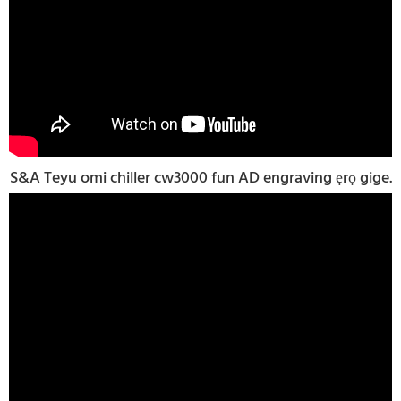
S&A Teyu omi chiller cw3000 fun AD engraving ẹrọ gige.