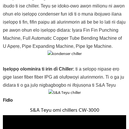
ibudo ti ise chiller. Teyu ṣe idoko-owo awọn miliọnu ni awọn
ohun elo iṣelọpọ condenser fun idi ti o muna ibojuwo ilana
iṣelọpọ ti fin, fifin paipu ati alurinmorin ati be be lo lati rii daju
pe awọn ohun elo iṣelọpọ didara: Iyara Fin Fin Punching
Machine, Full Automatic Copper Tube Bending Machine of
U Apẹrẹ, Pipe Expanding Machine, Pipe Ige Machine.
Iṣelọpọ olominira ti irin dì Chiller:
ti a ṣelọpọ nipasẹ ẹrọ
gige laser fiber fiber IPG ati olufọwọyi alurinmorin. Ti o ga ju
didara ti o ga julọ nigbagbogbo ni ifojusọna ti S&A Teyu
Fidio
S&A Teyu omi chillers CW-3000