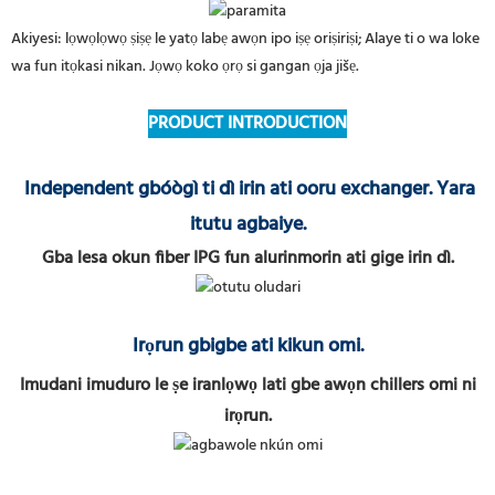
Akiyesi: lọwọlọwọ ṣiṣẹ le yatọ labẹ awọn ipo iṣẹ oriṣiriṣi; Alaye ti o wa loke
wa fun itọkasi nikan. Jọwọ koko ọrọ si gangan ọja jišẹ.
PRODUCT INTRODUCTION
Independent gbóògì ti dì irin ati ooru exchanger. Yara
itutu agbaiye.
Gba lesa okun fiber IPG fun alurinmorin ati gige irin dì.
Irọrun gbigbe ati kikun omi.
Imudani imuduro le ṣe iranlọwọ lati gbe awọn chillers omi ni
irọrun.