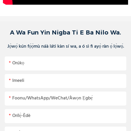
A Wa Fun Yin Nigba Ti E Ba Nilo Wa.
Jọ̀wọ́ kún fọ́ọ̀mù náà láti kàn sí wa, a ó sì fi ayọ̀ ràn ọ́ lọ́wọ́.
Orúkọ
Imeeli
Foonu/WhatsApp/WeChat/Àwọn Ẹgbẹ́
Orílẹ̀-Èdè