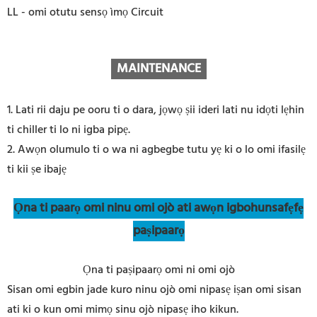
LL - omi otutu sensọ ìmọ Circuit
MAINTENANCE
1. Lati rii daju pe ooru ti o dara, jọwọ ṣii ideri lati nu idọti lẹhin
ti chiller ti lo ni igba pipẹ.
2. Awọn olumulo ti o wa ni agbegbe tutu yẹ ki o lo omi ifasilẹ
ti kii ṣe ibajẹ
Ọna ti paarọ omi ninu omi ojò ati awọn igbohunsafẹfẹ
paṣipaarọ
Ọna ti paṣipaarọ omi ni omi ojò
Sisan omi egbin jade kuro ninu ojò omi nipasẹ iṣan omi sisan
ati ki o kun omi mimọ sinu ojò nipasẹ iho kikun.