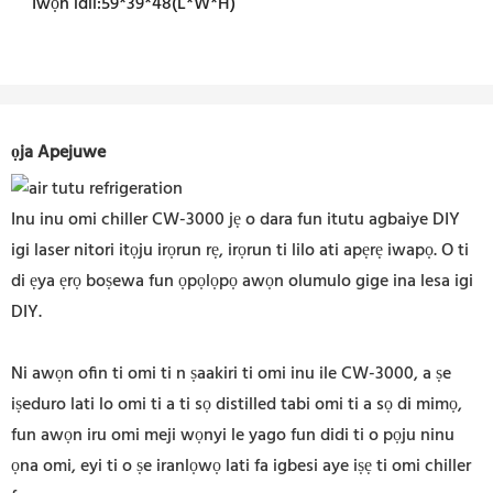
Iwọn idii:
59*39*48(L*W*H)
ọja Apejuwe
Inu inu omi chiller CW-3000 jẹ o dara fun itutu agbaiye DIY
igi laser nitori itọju irọrun rẹ, irọrun ti lilo ati apẹrẹ iwapọ. O ti
di ẹya ẹrọ boṣewa fun ọpọlọpọ awọn olumulo gige ina lesa igi
DIY.
Ni awọn ofin ti omi ti n ṣaakiri ti omi inu ile CW-3000, a ṣe
iṣeduro lati lo omi ti a ti sọ distilled tabi omi ti a sọ di mimọ,
fun awọn iru omi meji wọnyi le yago fun didi ti o pọju ninu
ọna omi, eyi ti o ṣe iranlọwọ lati fa igbesi aye iṣẹ ti omi chiller