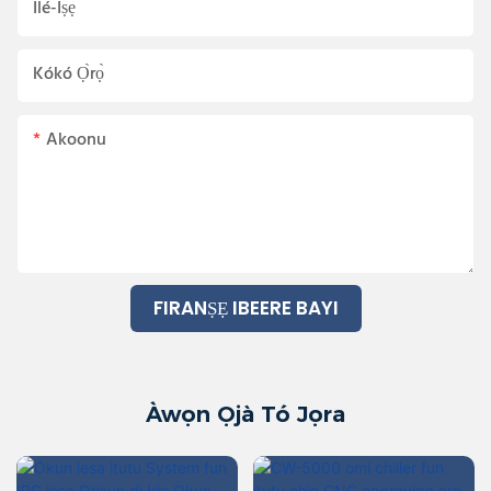
Ilé-Iṣẹ́
Kókó Ọ̀rọ̀
Akoonu
FIRANṢẸ IBEERE BAYI
Àwọn Ọjà Tó Jọra