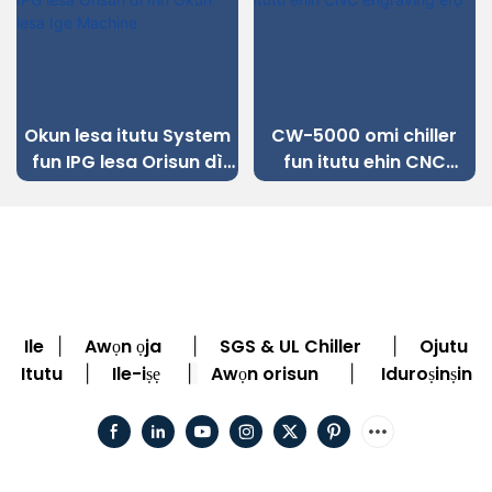
Okun lesa itutu System
CW-5000 omi chiller
fun IPG lesa Orisun dì
fun itutu ehin CNC
Irin Okun lesa Ige
engraving ẹrọ
Machine
Ile
Awọn ọja
SGS & UL Chiller
Ojutu
|
|
|
Itutu
Ile-iṣẹ
Awọn orisun
Iduroṣinṣin
|
|
|