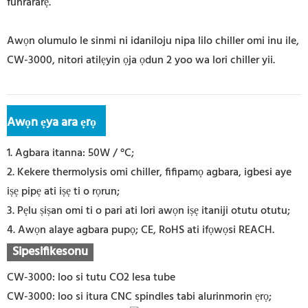
funrararẹ.
Awọn olumulo le sinmi ni idaniloju nipa lilo chiller omi inu ile,
CW-3000, nitori atilẹyin ọja ọdun 2 yoo wa lori chiller yii.
Awọn ẹya ara ẹrọ
1. Agbara itanna: 50W / °C;
2. Kekere thermolysis omi chiller, fifipamọ agbara, igbesi aye
iṣẹ pipẹ ati iṣẹ ti o rọrun;
3. Pẹlu ṣiṣan omi ti o pari ati lori awọn iṣẹ itaniji otutu otutu;
4. Awọn alaye agbara pupọ; CE, RoHS ati ifọwọsi REACH.
Sipesifikesonu
CW-3000: loo si tutu CO2 lesa tube
CW-3000: loo si itura CNC spindles tabi alurinmorin ẹrọ;