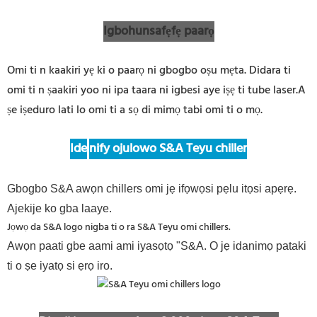
Igbohunsafẹfẹ paarọ
Omi ti n kaakiri yẹ ki o paarọ ni gbogbo oṣu mẹta. Didara ti
omi ti n ṣaakiri yoo ni ipa taara ni igbesi aye iṣẹ ti tube laser.A
ṣe iṣeduro lati lo omi ti a sọ di mimọ tabi omi ti o mọ.
Ide
nify ojulowo S&A Teyu chiller
Gbogbo S&A awọn chillers omi jẹ ifọwọsi pẹlu itọsi apẹrẹ.
Ajekije ko gba laaye.
Jọwọ da S&A logo nigba ti o ra S&A Teyu omi chillers.
Awọn paati gbe aami ami iyasọtọ "S&A. O jẹ idanimọ pataki
ti o ṣe iyatọ si ẹrọ iro.