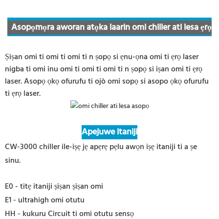
Asopọmọra aworan atọka laarin omi chiller ati lesa ẹrọ
Ṣiṣan omi ti omi ti omi ti n ṣopọ si ẹnu-ọna omi ti ẹrọ laser
nigba ti omi inu omi ti omi ti omi ti n ṣopọ si iṣan omi ti ẹrọ
laser. Asopọ ọkọ ofurufu ti ojò omi sopọ si asopo ọkọ ofurufu
ti ẹrọ laser.
Apejuwe itaniji
CW-3000 chiller ile-iṣẹ jẹ apẹrẹ pẹlu awọn iṣẹ itaniji ti a ṣe
sinu.
E0 - titẹ itaniji ṣiṣan ṣiṣan omi
E1 - ultrahigh omi otutu
HH - kukuru Circuit ti omi otutu sensọ