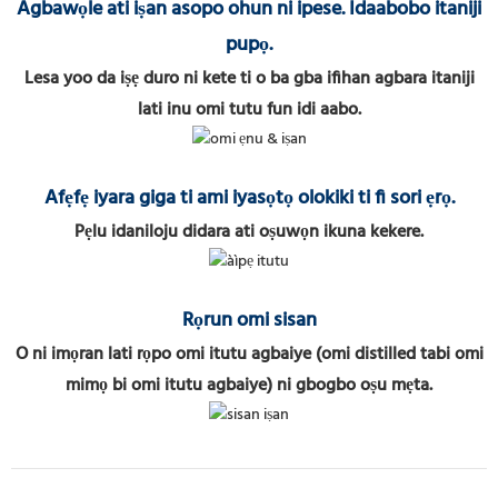
Agbawọle ati iṣan asopo ohun ni ipese. Idaabobo itaniji
pupọ.
Lesa yoo da iṣẹ duro ni kete ti o ba gba ifihan agbara itaniji
lati inu omi tutu fun idi aabo.
Afẹfẹ iyara giga ti ami iyasọtọ olokiki ti fi sori ẹrọ.
Pẹlu idaniloju didara ati oṣuwọn ikuna kekere.
Rọrun omi sisan
O ni imọran lati rọpo omi itutu agbaiye (omi distilled tabi omi
mimọ bi omi itutu agbaiye) ni gbogbo oṣu mẹta.