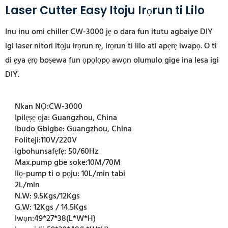
Laser Cutter Easy Itoju Irọrun ti Lilo
Inu inu omi chiller CW-3000 jẹ o dara fun itutu agbaiye DIY
igi laser nitori itọju irọrun rẹ, irọrun ti lilo ati apẹrẹ iwapọ. O ti
di ẹya ẹrọ boṣewa fun ọpọlọpọ awọn olumulo gige ina lesa igi
DIY.
Nkan NỌ:
CW-3000
Ipilẹṣẹ ọja:
Guangzhou, China
Ibudo Gbigbe:
Guangzhou, China
Foliteji:
110V/220V
Igbohunsafẹfẹ:
50/60Hz
Max.pump gbe soke:
10M/70M
Ilọ-pump ti o pọju:
10L/min tabi
2L/min
N.W:
9.5Kgs/12Kgs
G.W:
12Kgs / 14.5Kgs
Iwọn:
49*27*38(L*W*H)