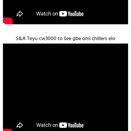
S&A Teyu cw3000 to šee gbe omi chillers elo