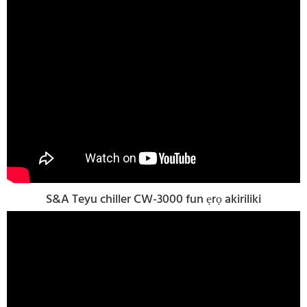
S&A Teyu chiller CW-3000 fun ẹrọ akiriliki