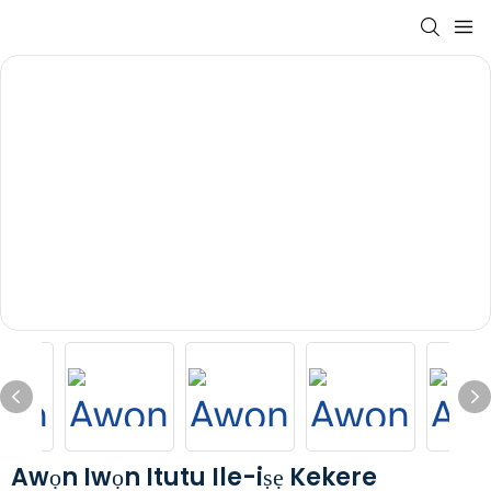
Awọn Iwọn Itutu Ile-iṣẹ Kekere