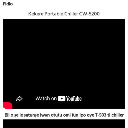
Fidio
Kekere Portable Chiller CW-5200
Bii o ṣe le ṣatunṣe iwọn otutu omi fun ipo oye T-503 ti chiller