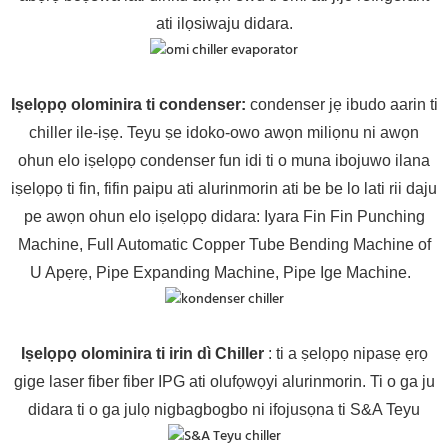
ati ilọsiwaju didara.
Iṣelọpọ olominira ti condenser:
condenser jẹ ibudo aarin ti
chiller ile-iṣẹ. Teyu ṣe idoko-owo awọn miliọnu ni awọn
ohun elo iṣelọpọ condenser fun idi ti o muna ibojuwo ilana
iṣelọpọ ti fin, fifin paipu ati alurinmorin ati be be lo lati rii daju
pe awọn ohun elo iṣelọpọ didara: Iyara Fin Fin Punching
Machine, Full Automatic Copper Tube Bending Machine of
U Apẹrẹ, Pipe Expanding Machine, Pipe Ige Machine.
Iṣelọpọ olominira ti irin dì Chiller
: ti a ṣelọpọ nipasẹ ẹrọ
gige laser fiber fiber IPG ati olufọwọyi alurinmorin. Ti o ga ju
didara ti o ga julọ nigbagbogbo ni ifojusọna ti S&A Teyu