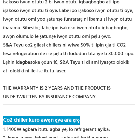
iṣakoso iwọn otutu 2 bi iwọn otutu igbagbogbo ati ipo
iṣakoso iwọn otutu ti oye. Labẹ ipo iṣakoso iwọn otutu ti oye,
iwọn otutu omi yoo ṣatunṣe funrararẹ ni ibamu si iwọn otutu
ibaramu. Sibẹsibẹ, labẹ ipo iṣakoso iwọn otutu igbagbogbo,
awọn olumulo le ṣatunṣe iwọn otutu omi pẹlu ọwọ.
S&A Teyu co2 gilasi chillers ni wiwa 50% ti ipin ọja ti CO2
lesa refrigeration ile ise pẹlu
th lododun tita iye ti 30,000 sipo.
Lẹhin idagbasoke ọdun 16, S&A Teyu ti di ami iyasọtọ olokiki
ati olokiki ni ile-iṣẹ itutu laser.
THE WARRANTY IS 2 YEARS AND THE PRODUCT IS
UNDERWRITTEN BY INSURANCE COMPANY.
Co2 chiller kuro awọn ẹya ara ẹrọ
1. 1400W agbara itutu agbaiye; lo refrigerant ayika;