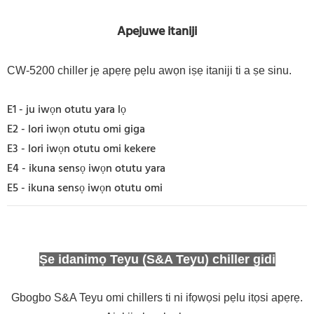
Apejuwe itaniji
CW-5200 chiller jẹ apẹrẹ pẹlu awọn iṣẹ itaniji ti a ṣe sinu.
E1 - ju iwọn otutu yara lọ
E2 - lori iwọn otutu omi giga
E3 - lori iwọn otutu omi kekere
E4 - ikuna sensọ iwọn otutu yara
E5 - ikuna sensọ iwọn otutu omi
Ṣe idanimọ Teyu (S&A Teyu) chiller gidi
Gbogbo S&A Teyu omi chillers ti ni ifọwọsi pẹlu itọsi apẹrẹ.