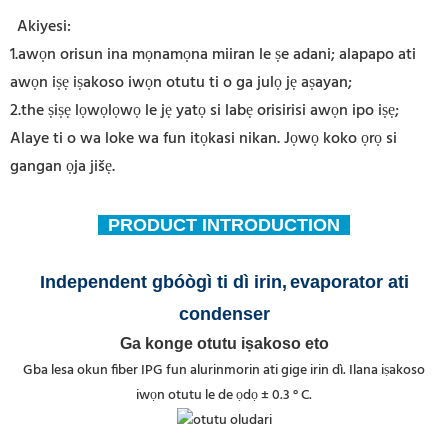
Akiyesi:
1.awọn orisun ina mọnamọna miiran le ṣe adani; alapapo ati
awọn iṣẹ iṣakoso iwọn otutu ti o ga julọ jẹ aṣayan;
2.the ṣiṣẹ lọwọlọwọ le jẹ yatọ si labẹ orisirisi awọn ipo iṣẹ;
Alaye ti o wa loke wa fun itọkasi nikan. Jọwọ koko ọrọ si
gangan ọja jišẹ.
PRODUCT INTRODUCTION
Independent gbóògì ti dì irin,
evaporator ati
condenser
Ga konge otutu iṣakoso eto
Gba lesa okun fiber IPG fun alurinmorin ati gige irin dì. Ilana iṣakoso
iwọn otutu le de ọdọ ± 0.3 ° C.