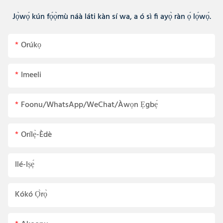
Jọ̀wọ́ kún fọ́ọ̀mù náà láti kàn sí wa, a ó sì fi ayọ̀ ràn ọ́ lọ́wọ́.
Orúkọ
Imeeli
Foonu/WhatsApp/WeChat/Àwọn Ẹgbẹ́
Orílẹ̀-Èdè
Ilé-Iṣẹ́
Kókó Ọ̀rọ̀