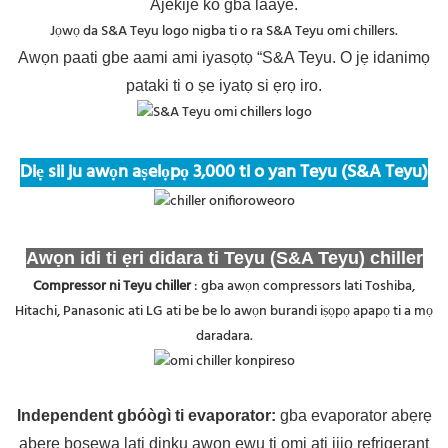
Ajekije ko gba laaye.
Jọwọ da S&A Teyu logo nigba ti o ra S&A Teyu omi chillers.
Awọn paati gbe aami ami iyasọtọ “S&A Teyu. O jẹ idanimọ
pataki ti o ṣe iyatọ si ẹrọ iro.
Diẹ sii ju awọn aṣelọpọ 3,000 ti o yan Teyu (S&A Teyu)
Awọn idi ti ẹri didara ti Teyu (S&A Teyu) chiller
Compressor ni Teyu chiller
: gba awọn compressors lati Toshiba,
Hitachi, Panasonic ati LG ati be be lo awọn burandi iṣọpọ apapọ ti a mọ
daradara.
Independent gbóògì ti evaporator
:
gba evaporator abẹrẹ
abẹrẹ boṣewa lati dinku awọn ewu ti omi ati jijo refrigerant