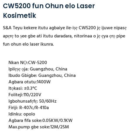
CW5200 fun Ohun elo Laser
Kosimetik
S&A Teyu kekere itutu agbaiye ile-iṣẹ CW5200 jẹ ijuwe nipasẹ
apẹrẹ to ṣee gbe ati itutu daradara, nitorinaa o jẹ ẹya ẹrọ pipe
fun ohun elo laser ikunra.
Nkan NỌ:
CW-5200
Ipilẹṣẹ ọja:
Guangzhou, China
Ibudo Gbigbe:
Guangzhou, China
Agbara otutu:
1400W
Itọkasi:
±0.3°C
Foliteji:
110/220V
Igbohunsafẹfẹ:
50/60Hz
Firiji:
R-407c/R-410a
Idinku:
opolo
Agbara fifa soke:
0.05KW/0.1KW
Max.pump gbe soke:
12M/25M