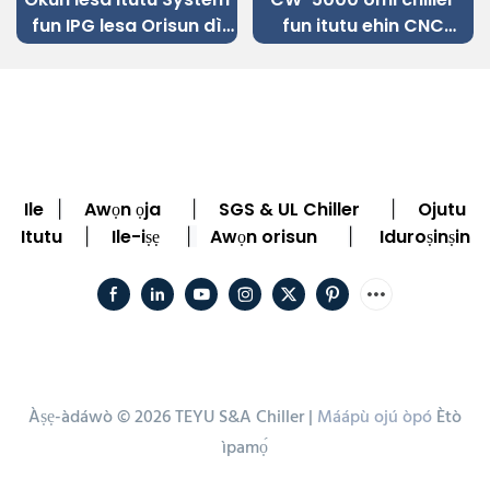
fun IPG lesa Orisun dì
fun itutu ehin CNC
Irin Okun lesa Ige
engraving ẹrọ
Machine
Ile
Awọn ọja
SGS & UL Chiller
Ojutu
|
|
|
Itutu
Ile-iṣẹ
Awọn orisun
Iduroṣinṣin
|
|
|
Àṣẹ-àdáwò © 2026 TEYU S&A Chiller |
Máápù ojú òpó
Ètò
ìpamọ́