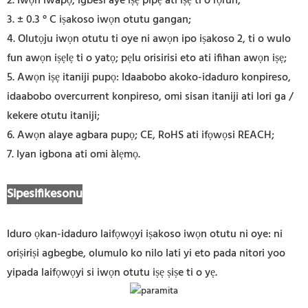
2. Iwọn iwapọ, igbesi aye iṣẹ pipẹ ati iṣẹ ti o rọrun;
3. ± 0.3 ° C iṣakoso iwọn otutu gangan;
4. Olutọju iwọn otutu ti oye ni awọn ipo iṣakoso 2, ti o wulo
fun awọn iṣẹlẹ ti o yatọ; pẹlu orisirisi eto ati ifihan awọn iṣẹ;
5. Awọn iṣẹ itaniji pupọ: Idaabobo akoko-idaduro konpireso,
idaabobo overcurrent konpireso, omi sisan itaniji ati lori ga /
kekere otutu itaniji;
6. Awọn alaye agbara pupọ; CE, RoHS ati ifọwọsi REACH;
7. Iyan igbona ati omi àlẹmọ.
Sipesifikesonu
Iduro ọkan-idaduro laifọwọyi iṣakoso iwọn otutu ni oye: ni
oriṣiriṣi agbegbe, olumulo ko nilo lati yi eto pada nitori yoo
yipada laifọwọyi si iwọn otutu iṣẹ ṣiṣe ti o yẹ.