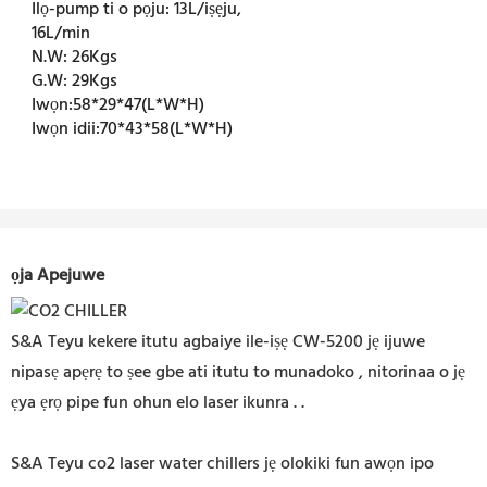
Ilọ-pump ti o pọju:
13L/iṣẹju,
16L/min
N.W:
26Kgs
G.W:
29Kgs
Iwọn:
58*29*47(L*W*H)
Iwọn idii:
70*43*58(L*W*H)
ọja Apejuwe
S&A Teyu kekere itutu agbaiye ile-iṣẹ CW-5200 jẹ ijuwe
nipasẹ apẹrẹ to ṣee gbe ati itutu to munadoko
, nitorinaa o jẹ
ẹya ẹrọ pipe fun ohun elo laser ikunra
.
.
S&A Teyu co2 laser water chillers jẹ olokiki fun awọn ipo