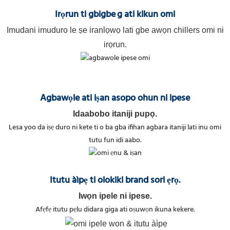
Irọrun ti gbigbe
g ati kikun omi
Imudani imuduro le ṣe iranlọwọ lati gbe awọn chillers omi ni
irọrun.
Agbawọle ati iṣan asopo ohun ni ipese
Idaabobo itaniji pupọ.
Lesa yoo da iṣẹ duro ni kete ti o ba gba ifihan agbara itaniji lati inu omi
tutu fun idi aabo.
Itutu àìpẹ ti olokiki brand sori ẹrọ.
Iwọn ipele ni ipese.
Afẹfẹ itutu pẹlu didara giga ati oṣuwọn ikuna kekere.