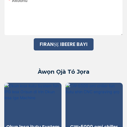
Akoonu
FIRANṢẸ IBEERE BAYI
Àwọn Ọjà Tó Jọra
Okun lesa itutu System
CW-5000 omi chiller