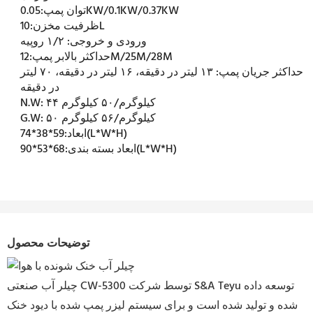
0.05KW/0.1KW/0.37KW
توان پمپ:
10L
ظرفیت مخزن:
ورودی و خروجی:
۱/۲ روپیه
12M/25M/28M
حداکثر بالابر پمپ:
حداکثر جریان پمپ:
۱۳ لیتر در دقیقه، ۱۶ لیتر در دقیقه، ۷۰ لیتر
در دقیقه
۴۴ کیلوگرم/۵۰ کیلوگرم
N.W:
۵۰ کیلوگرم/۵۶ کیلوگرم
G.W:
59*38*74(L*W*H)
ابعاد:
68*53*90(L*W*H)
ابعاد بسته بندی:
توضیحات محصول
چیلر آب صنعتی CW-5300 توسط شرکت S&A Teyu توسعه داده
شده و تولید شده است و برای سیستم لیزر پمپ شده با دیود خنک