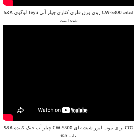
چیلر آبی CW-5300
S&A لوگوی Teyu روی ورق فلزی کناری
اضافه
شده است
S&A چیلر
آب خنک کننده CW-5300 برای تیوب لیزر شیشه ای CO2
150 وات