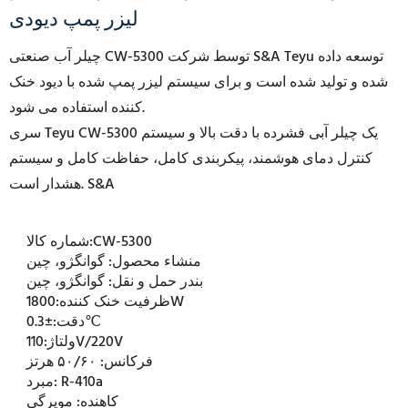
لیزر پمپ دیودی
چیلر آب صنعتی CW-5300 توسط شرکت S&A Teyu توسعه داده
شده و تولید شده است و برای سیستم لیزر پمپ شده با دیود خنک
کننده استفاده می شود.
سری Teyu CW-5300 یک چیلر آبی فشرده با دقت بالا و سیستم
کنترل دمای هوشمند، پیکربندی کامل، حفاظت کامل و سیستم
هشدار است. S&A
CW-5300
شماره کالا:
منشاء محصول:
گوانگژو، چین
بندر حمل و نقل:
گوانگژو، چین
1800W
ظرفیت خنک کننده:
±0.3℃
دقت:
110V/220V
ولتاژ:
فرکانس:
۵۰/۶۰ هرتز
R-410a
مبرد:
کاهنده:
مویرگی