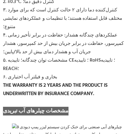
2. ±0.3℃ کنترل دقیق دما؛
۳. کنترل‌کننده دما دارای ۲ حالت کنترل است که برای موارد
مختلف قابل استفاده هستند؛ با تنظیمات و عملکردهای نمایشی
متنوع؛
۴. عملکردهای چندگانه هشدار: حفاظت در برابر تأخیر زمانی
کمپرسور، حفاظت در برابر جریان بیش از حد کمپرسور، هشدار
جریان آب و هشدار دمای بیش از حد بالا/پایین؛
۵. مشخصات توان چندگانه؛ تاییدیه CE؛ تاییدیه RoHS؛ تاییدیه
REACH؛
۶. بخاری و فیلتر آب اختیاری
THE WARRANTY IS 2 YEARS AND THE PRODUCT IS
UNDERWRITTEN BY INSURANCE COMPANY
.
مشخصات چیلرهای آب تبریدی