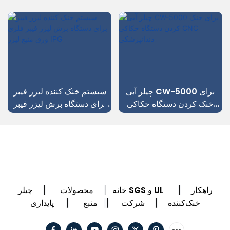
چیلر آبی CW-5000 برای
سیستم خنک کننده لیزر فیبر
خنک کردن دستگاه حکاکی
برای دستگاه برش لیزر فیبر
CNC دندانپزشکی
فلزی ورق منبع لیزر IPG
راهکار
چیلر SGS و UL
خانه
محصولات
|
|
|
خنک‌کننده
شرکت
منبع
پایداری
|
|
|