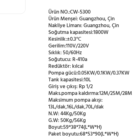
Ürün NO.:
CW-5300
Ürün Menşei:
Guangzhou, Çin
Nakliye Limanı:
Guangzhou, Çin
Soğutma kapasitesi:
1800W
Kesinlik:
±0.3℃
Gerilim:
110V/220V
Sıklık:
50/60Hz
Soğutucu:
R-410a
Redüktör:
kılcal
Pompa gücü:
0.05KW/0.1KW/0.37KW
Tank kapasitesi:
10L
Giriş ve çıkış:
Rp 1/2
Maks.pompa kaldırma:
12M/25M/28M
Maksimum pompa akışı:
13L/dak,16L/dak,70L/dak
N.W:
44Kg/50Kg
G.W:
50Kg/56Kg
Boyut:
59*38*74(L*W*H)
Paket boyutu:
68*53*90(L*W*H)