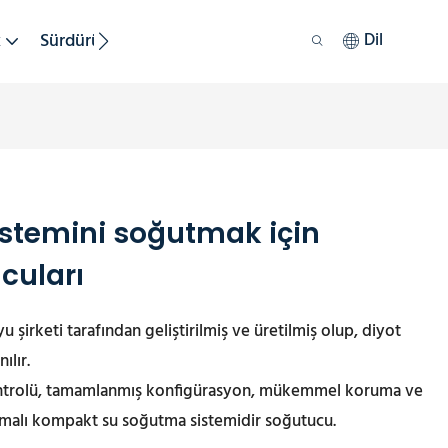
k
Sürdürülebilirlik
Dil
istemini soğutmak için
cuları
irketi tarafından geliştirilmiş ve üretilmiş olup, diyot
ılır.
 kontrolü, tamamlanmış konfigürasyon, mükemmel koruma ve
tırmalı kompakt su soğutma sistemidir soğutucu.