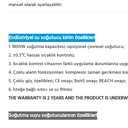
manuel olarak ayarlayabilir.
Endüstriyel su soğutucu birim özellikleri
1. 1800W soğutma kapasitesi; opsiyonel çevresel soğutucu;
2. ±0.3℃ hassas sıcaklık kontrolü;
3. Sıcaklık kontrol cihazının farklı uygulama durumlarına uyg
4. Çoklu alarm fonksiyonları: kompresör zaman gecikmesi koru
5. Çoklu güç özellikleri; CE onayı; RoHS onayı; REACH onayı;
6. İsteğe bağlı ısıtıcı ve su filtresi
THE WARRANTY IS 2 YEARS AND THE PRODUCT IS UNDER
Soğutma suyu soğutucularının özellikleri