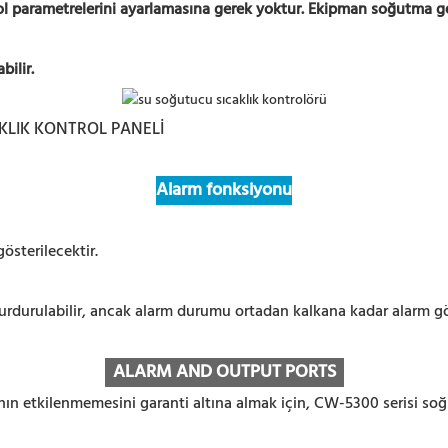
trol parametrelerini ayarlamasına gerek yoktur. Ekipman soğutma ge
bilir.
Alarm fonksiyonu
sterilecektir.
urdurulabilir, ancak alarm durumu ortadan kalkana kadar alarm g
ALARM AND OUTPUT PORTS
n etkilenmemesini garanti altına almak için, CW-5300 serisi so