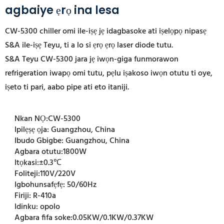
agbaiye ẹrọ ina lesa
CW-5300 chiller omi ile-iṣẹ jẹ idagbasoke ati iṣelọpọ nipasẹ
S&A ile-iṣẹ Teyu, ti a lo si ẹrọ ẹrọ laser diode tutu.
S&A Teyu CW-5300 jara jẹ iwọn-giga funmorawon
refrigeration iwapọ omi tutu, pẹlu iṣakoso iwọn otutu ti oye,
iṣeto ti pari, aabo pipe ati eto itaniji.
Nkan NỌ:
CW-5300
Ipilẹṣẹ ọja:
Guangzhou, China
Ibudo Gbigbe:
Guangzhou, China
Agbara otutu:
1800W
Itọkasi:
±0.3℃
Foliteji:
110V/220V
Igbohunsafẹfẹ:
50/60Hz
Firiji:
R-410a
Idinku:
opolo
Agbara fifa soke:
0.05KW/0.1KW/0.37KW