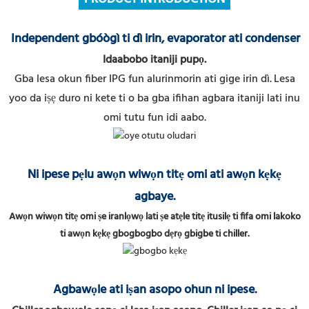
Independent gbóògì ti dì irin, evaporator ati condenser
Idaabobo itaniji pupọ.
Gba lesa okun fiber IPG fun alurinmorin ati gige irin dì.
Lesa
yoo da iṣẹ duro ni kete ti o ba gba ifihan agbara itaniji lati inu
omi tutu fun idi aabo.
Ni ipese pẹlu awọn wiwọn titẹ omi ati awọn kẹkẹ
agbaye.
Awọn wiwọn titẹ omi ṣe iranlọwọ lati ṣe atẹle titẹ itusilẹ ti fifa omi lakoko
ti awọn kẹkẹ gbogbogbo dẹrọ gbigbe ti chiller.
Agbawọle ati iṣan asopo ohun ni ipese.