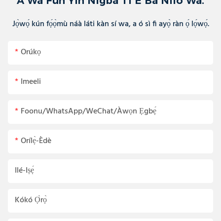
A Wa Fun Yin Nigba Ti E Ba Nilo Wa.
Jọ̀wọ́ kún fọ́ọ̀mù náà láti kàn sí wa, a ó sì fi ayọ̀ ràn ọ́ lọ́wọ́.
Orúkọ
Imeeli
Foonu/WhatsApp/WeChat/Àwọn Ẹgbẹ́
Orílẹ̀-Èdè
Ilé-Iṣẹ́
Kókó Ọ̀rọ̀