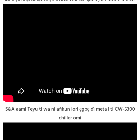
S&A aami Teyu ti wa ni afikun lori ẹgbẹ dì meta
l ti CW-5300
chiller omi