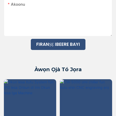
Akoonu
FIRANṢẸ IBEERE BAYI
Àwọn Ọjà Tó Jọra