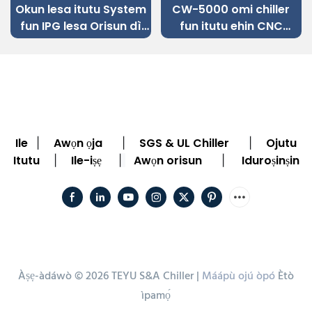
Okun lesa itutu System
CW-5000 omi chiller
fun IPG lesa Orisun dì
fun itutu ehin CNC
Irin Okun lesa Ige
engraving ẹrọ
Machine
Ile
Awọn ọja
SGS & UL Chiller
Ojutu
|
|
|
Itutu
Ile-iṣẹ
Awọn orisun
Iduroṣinṣin
|
|
|
Àṣẹ-àdáwò © 2026 TEYU S&A Chiller |
Máápù ojú òpó
Ètò
ìpamọ́