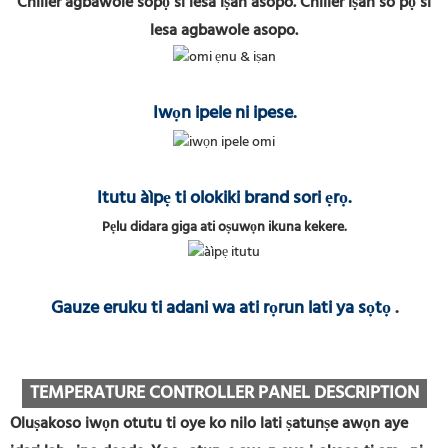
Chiller agbawole sopọ si lesa iṣan asopo. Chiller iṣan so pọ si
lesa agbawole asopo.
Iwọn ipele ni ipese.
Itutu àìpẹ ti olokiki brand sori ẹrọ.
Pẹlu didara giga ati oṣuwọn ikuna kekere.
Gauze eruku ti adani wa ati rọrun lati ya sọtọ
.
TEMPERATURE CONTROLLER PANEL DESCRIPTION
Oluṣakoso iwọn otutu ti oye ko nilo lati ṣatunṣe awọn aye