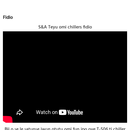
Fidio
S&A Teyu omi chillers fidio
Bii o ṣe le ṣatunṣe iwọn otutu omi fun ipo oye T-506 ti chiller