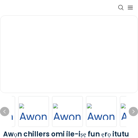
Awọn chillers omi ile-iṣẹ fun ẹrọ itutu