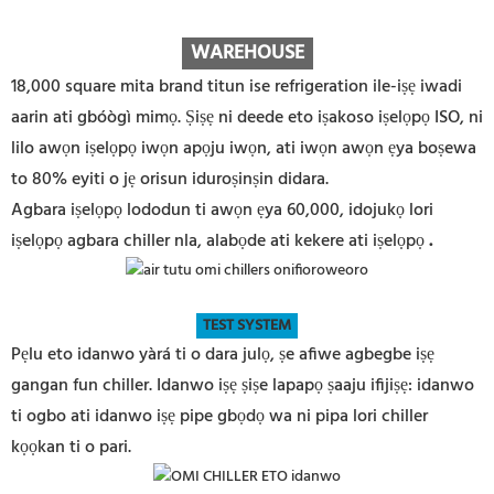
WAREHOUSE
18,000 square mita brand titun ise refrigeration ile-iṣẹ iwadi
aarin ati gbóògì mimọ. Ṣiṣẹ ni deede eto iṣakoso iṣelọpọ ISO, ni
lilo awọn iṣelọpọ iwọn apọju iwọn, ati iwọn awọn ẹya boṣewa
to 80% eyiti o jẹ orisun iduroṣinṣin didara.
Agbara iṣelọpọ lododun ti awọn ẹya 60,000, idojukọ lori
iṣelọpọ agbara chiller nla, alabọde ati kekere ati iṣelọpọ
.
TEST SYSTEM
Pẹlu eto idanwo yàrá ti o dara julọ, ṣe afiwe agbegbe iṣẹ
gangan fun chiller. Idanwo iṣẹ ṣiṣe lapapọ ṣaaju ifijiṣẹ: idanwo
ti ogbo ati idanwo iṣẹ pipe gbọdọ wa ni pipa lori chiller
kọọkan ti o pari.