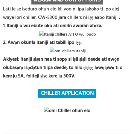
ALARM AND OUTPUT PORTS
Lati le ṣe iṣeduro ohun elo kii yoo ni ipa lakoko ti ipo ajeji
waye lori chiller, CW-5300 jara chillers ni iṣẹ aabo itaniji
.
1. Itaniji o wu ebute oko ati onirin aworan atọka.
2. Awọn okunfa itaniji ati tabili ipo iṣẹ.
Akiyesi: Itaniji ṣiṣan naa ti sopọ si iṣii ṣiṣii deede ati awọn
olubasọrọ isọdọtun tiipa deede, to nilo ṣiṣiṣẹ lọwọlọwọ ti o
kere ju 5A, foliteji ṣiṣẹ kere ju 300V.
CHILLER APPLICATION