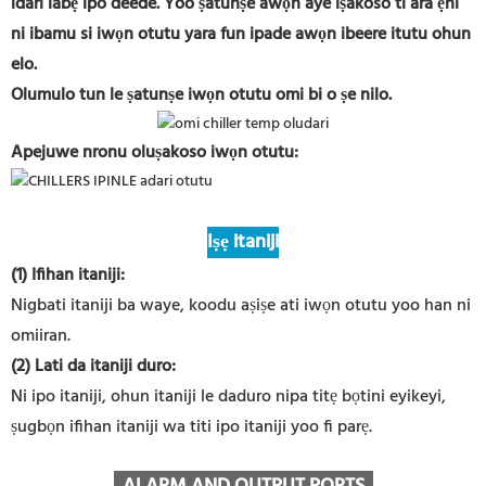
idari labẹ ipo deede. Yoo ṣatunṣe awọn aye iṣakoso ti ara ẹni
ni ibamu si iwọn otutu yara fun ipade awọn ibeere itutu ohun
elo.
Olumulo tun le ṣatunṣe iwọn otutu omi bi o ṣe nilo.
Apejuwe nronu oluṣakoso iwọn otutu:
Iṣẹ itaniji
(1) Ifihan itaniji:
Nigbati itaniji ba waye, koodu aṣiṣe ati iwọn otutu yoo han ni
omiiran.
(2) Lati da itaniji duro:
Ni ipo itaniji, ohun itaniji le daduro nipa titẹ bọtini eyikeyi,
ṣugbọn ifihan itaniji wa titi ipo itaniji yoo fi parẹ.