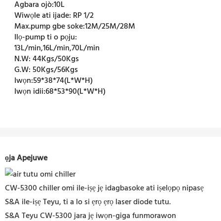
Agbara ojò:
10L
Wiwọle ati ijade:
RP 1/2
Max.pump gbe soke:
12M/25M/28M
Ilọ-pump ti o pọju:
13L/min,16L/min,70L/min
N.W:
44Kgs/50Kgs
G.W:
50Kgs/56Kgs
Iwọn:
59*38*74(L*W*H)
Iwọn idii:
68*53*90(L*W*H)
ọja Apejuwe
CW-5300 chiller omi ile-iṣẹ jẹ idagbasoke ati iṣelọpọ nipasẹ
S&A ile-iṣẹ Teyu, ti a lo si ẹrọ ẹrọ laser diode tutu.
S&A Teyu CW-5300 jara jẹ iwọn-giga funmorawon