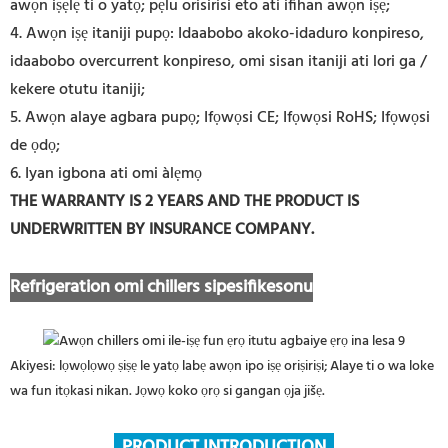
awọn iṣẹlẹ ti o yatọ; pẹlu orisirisi eto ati ifihan awọn iṣẹ;
4. Awọn iṣẹ itaniji pupọ: Idaabobo akoko-idaduro konpireso,
idaabobo overcurrent konpireso, omi sisan itaniji ati lori ga /
kekere otutu itaniji;
5. Awọn alaye agbara pupọ; Ifọwọsi CE; Ifọwọsi RoHS; Ifọwọsi
de ọdọ;
6. Iyan igbona ati omi àlẹmọ
THE WARRANTY IS 2 YEARS AND THE PRODUCT IS
UNDERWRITTEN BY INSURANCE COMPANY
.
Refrigeration omi chillers sipesifikesonu
Akiyesi: lọwọlọwọ ṣiṣẹ le yatọ labẹ awọn ipo iṣẹ oriṣiriṣi; Alaye ti o wa loke
wa fun itọkasi nikan. Jọwọ koko ọrọ si gangan ọja jišẹ.
PRODUCT INTRODUCTION