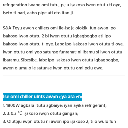
refrigeration iwapọ omi tutu, pẹlu iṣakoso iwọn otutu ti oye,
iṣeto ti pari, aabo pipe ati eto itaniji.
S&A Teyu awọn chillers omi ile-iṣẹ jẹ olokiki fun awọn ipo
iṣakoso iwọn otutu 2 bi iwọn otutu igbagbogbo ati ipo
iṣakoso iwọn otutu ti oye. Labẹ ipo iṣakoso iwọn otutu ti oye,
iwọn otutu omi yoo ṣatunṣe funrararẹ ni ibamu si iwọn otutu
ibaramu. Sibẹsibẹ, labẹ ipo iṣakoso iwọn otutu igbagbogbo,
awọn olumulo le ṣatunṣe iwọn otutu omi pẹlu ọwọ.
Ise omi chiller uints awọn ẹya ara ẹrọ
1. 1800W agbara itutu agbaiye; iyan ayika refrigerant;
2. ± 0.3 ℃ iṣakoso iwọn otutu gangan;
3. Olutọju iwọn otutu ni awọn ipo iṣakoso 2, ti o wulo fun