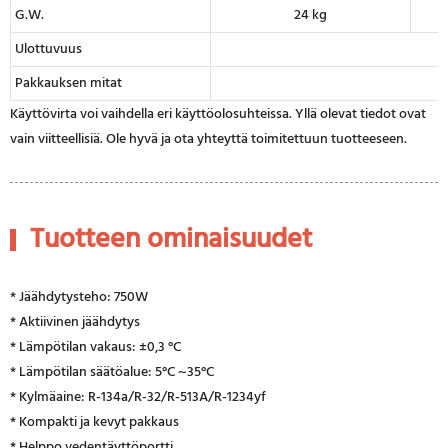
G.W.
24 kg
Ulottuvuus
Pakkauksen mitat
Käyttövirta voi vaihdella eri käyttöolosuhteissa. Yllä olevat tiedot ovat
vain viitteellisiä. Ole hyvä ja ota yhteyttä toimitettuun tuotteeseen.
Tuotteen ominaisuudet
* Jäähdytysteho: 750W
* Aktiivinen jäähdytys
* Lämpötilan vakaus: ±0,3 °C
* Lämpötilan säätöalue: 5°C ~35°C
* Kylmäaine: R-134a/R-32/R-513A/R-1234yf
* Kompakti ja kevyt pakkaus
* Helppo vedentäyttöportti