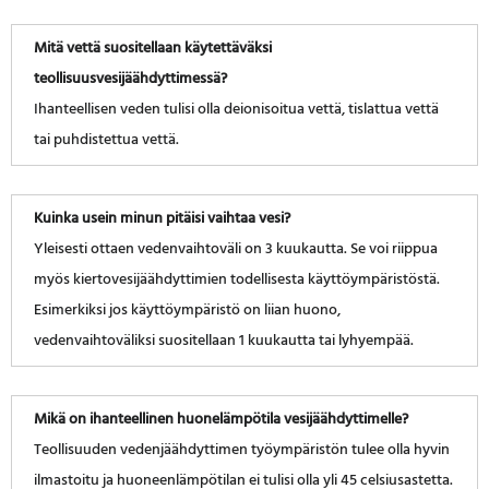
Mitä vettä suositellaan käytettäväksi
teollisuusvesijäähdyttimessä?
Ihanteellisen veden tulisi olla deionisoitua vettä, tislattua vettä
tai puhdistettua vettä.
Kuinka usein minun pitäisi vaihtaa vesi?
Yleisesti ottaen vedenvaihtoväli on 3 kuukautta. Se voi riippua
myös kiertovesijäähdyttimien todellisesta käyttöympäristöstä.
Esimerkiksi jos käyttöympäristö on liian huono,
vedenvaihtoväliksi suositellaan 1 kuukautta tai lyhyempää.
Mikä on ihanteellinen huonelämpötila vesijäähdyttimelle?
Teollisuuden vedenjäähdyttimen työympäristön tulee olla hyvin
ilmastoitu ja huoneenlämpötilan ei tulisi olla yli 45 celsiusastetta.