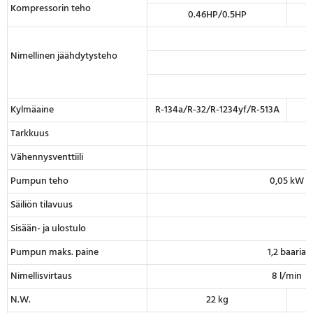
Kompressorin teho
0.46HP/0.5HP
Nimellinen jäähdytysteho
Kylmäaine
R-134a/R-32/R-1234yf/R-513A
Tarkkuus
Vähennysventtiili
Pumpun teho
0,05 kW
Säiliön tilavuus
Sisään- ja ulostulo
Pumpun maks. paine
1,2 baaria
Nimellisvirtaus
8 l/min
N.W.
22 kg