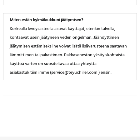
Miten estän kylmälaukkuni jäätymisen?
Korkealla leveysasteella asuvat käyttäjät, etenkin talvella,
kohtaavat usein jäätyneen veden ongelman. Jäähdyttimen
jäätymisen estämiseksi he voivat lisätä lisävarusteena saatavan
lämmittimen tai pakastimen. Pakkaseneston yksityiskohtaista
käyttöä varten on suositeltavaa ottaa yhteyttä
asiakastukitiimiimme (service@teyuchiller.com ) ensin.