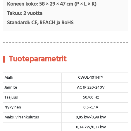
Koneen koko: 58 × 29 × 47 cm (P × L × K)
Takuu: 2 vuotta
Standardi: CE, REACH ja RoHS
Tuoteparametrit
Malli
CWUL-10THTY
Jännite
AC 1P 220-240V
Taajuus
50/60 Hz
Nykyinen
0.5~5.1A
Maks. virrankulutus
0,95 kW/0,98 kW
0,34 kW/0,37 kW