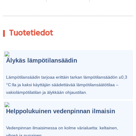
Tuotetiedot
Älykäs lämpötilansäädin
Lämpötilansäädin tarjoaa erittäin tarkan lämpötilansäädön ±0,3
°C:lla ja kaksi käyttäjän säädettävää lämpötilansäätötilaa –
vakiolämpötilatilan ja älykkään ohjaustilan.
Helppolukuinen vedenpinnan ilmaisin
Vedenpinnan ilmaisimessa on kolme värialuetta: keltainen,
vihreä ja punainen.