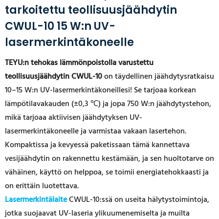
tarkoitettu teollisuusjäähdytin
CWUL-10 15 W:n UV-
lasermerkintäkoneelle
TEYU:n tehokas lämmönpoistolla varustettu
teollisuusjäähdytin CWUL-10
on täydellinen jäähdytysratkaisu
10–15 W:n UV-lasermerkintäkoneillesi! Se tarjoaa korkean
lämpötilavakauden (±0,3 ℃) ja jopa 750 W:n jäähdytystehon,
mikä tarjoaa aktiivisen jäähdytyksen UV-
lasermerkintäkoneelle ja varmistaa vakaan lasertehon.
Kompaktissa ja kevyessä paketissaan tämä kannettava
vesijäähdytin on rakennettu kestämään, ja sen huoltotarve on
vähäinen, käyttö on helppoa, se toimii energiatehokkaasti ja
on erittäin luotettava.
Lasermerkintälaite
CWUL-10:ssä on useita hälytystoimintoja,
jotka suojaavat UV-laseria ylikuumenemiselta ja muilta