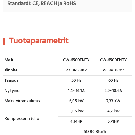
Standardi: CE, REACH ja RoHS
Tuoteparametrit
Malli
CW-6500ENTY
CW-6500FNTY
Jännite
AC 3P 380V
AC 3P 380V
Taajuus
50 Hz
60 Hz
Nykyinen
1.4~14.1A
2.9~18.6A
Maks. virrankulutus
6,05 kW
7,33 kW
3,05 kW
4,2 kW
Kompressorin teho
4.14HP
5.71HP
51880 Btu/h