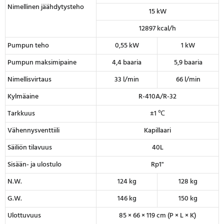
Nimellinen jäähdytysteho
15 kW
12897 kcal/h
Pumpun teho
0,55 kW
1 kW
Pumpun maksimipaine
4,4 baaria
5,9 baaria
Nimellisvirtaus
33 l/min
66 l/min
Kylmäaine
R-410A/R-32
Tarkkuus
±1 ℃
Vähennysventtiili
Kapillaari
Säiliön tilavuus
40L
Sisään- ja ulostulo
Rp1"
N.W.
124 kg
128 kg
G.W.
146 kg
150 kg
Ulottuvuus
85 × 66 × 119 cm (P × L × K)