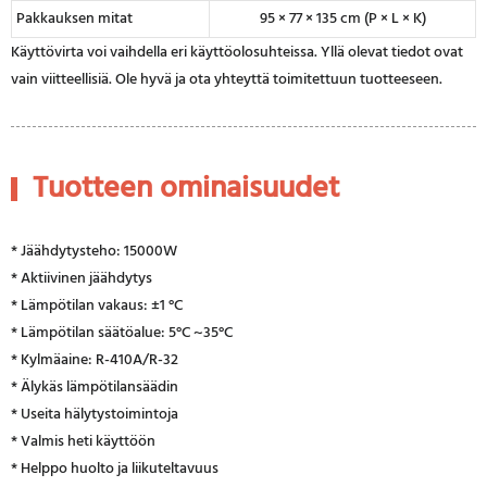
Pakkauksen mitat
95 × 77 × 135 cm (P × L × K)
Käyttövirta voi vaihdella eri käyttöolosuhteissa. Yllä olevat tiedot ovat
vain viitteellisiä. Ole hyvä ja ota yhteyttä toimitettuun tuotteeseen.
Tuotteen ominaisuudet
* Jäähdytysteho: 15000W
* Aktiivinen jäähdytys
* Lämpötilan vakaus: ±1 °C
* Lämpötilan säätöalue: 5°C ~35°C
* Kylmäaine: R-410A/R-32
* Älykäs lämpötilansäädin
* Useita hälytystoimintoja
* Valmis heti käyttöön
* Helppo huolto ja liikuteltavuus