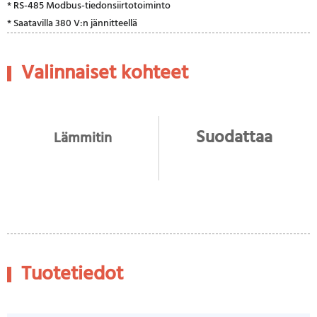
* RS-485 Modbus-tiedonsiirtotoiminto
* Saatavilla 380 V:n jännitteellä
Valinnaiset kohteet
Suodattaa
Lämmitin
Tuotetiedot