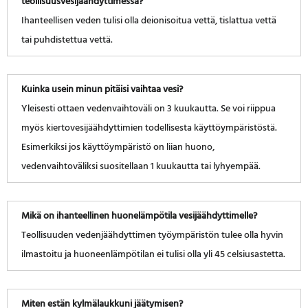
teollisuusvesijäähdyttimessä?
Ihanteellisen veden tulisi olla deionisoitua vettä, tislattua vettä
tai puhdistettua vettä.
Kuinka usein minun pitäisi vaihtaa vesi?
Yleisesti ottaen vedenvaihtoväli on 3 kuukautta. Se voi riippua
myös kiertovesijäähdyttimien todellisesta käyttöympäristöstä.
Esimerkiksi jos käyttöympäristö on liian huono,
vedenvaihtoväliksi suositellaan 1 kuukautta tai lyhyempää.
Mikä on ihanteellinen huonelämpötila vesijäähdyttimelle?
Teollisuuden vedenjäähdyttimen työympäristön tulee olla hyvin
ilmastoitu ja huoneenlämpötilan ei tulisi olla yli 45 celsiusastetta.
Miten estän kylmälaukkuni jäätymisen?