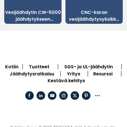
Vesijäähdytin CW-5000
CNC-karan
jäähdytykseen
vesijäähdytysyksikkö
3kW~6kW CNC-
CW-5200 7–15 kW:n
jyrsimen karan
karalle
Kotiin
Tuotteet
SGS- ja UL-jäähdytin
|
|
|
Jäähdytysratkaisu
Yritys
Resurssi
|
|
|
Kestävä kehitys