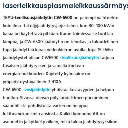
laserleikkausplasmaleikkaussärmäy
TEYU-teollisuusjäähdytin CW-6500
on parempi vaihtoehto
kuin ilma- tai öljyjäähdytysjärjestelmä, kun 80–100 kW:n
karaa on käytettävä pitkään. Karan toimiessa se tuottaa
lämpöä, ja CW-6500-jäähdytin on tehokas ja taloudellinen
tapa jäähdyttää karaa vedenkierron avulla. Jopa 15 kW:n
jäähdytystehollaan CW6500
-teollisuusjäähdytin
tarjoaa
tasaisen jäähdytyksen ja samalla korkean
energiatehokkuuden. Käytetty kylmäaine on
ympäristöystävällinen R-410A.
CW-6500-
vesijäähdytin
yhdistää kestävyyden ja helpon
huollon. Sivussa olevan pölysuodattimen purkaminen
säännöllistä puhdistusta varten on helppoa
lukitusmekanismin ansiosta. Kaikki komponentit on
asennettu ja kytketty oikein, mikä takaa jäähdytysyksikön