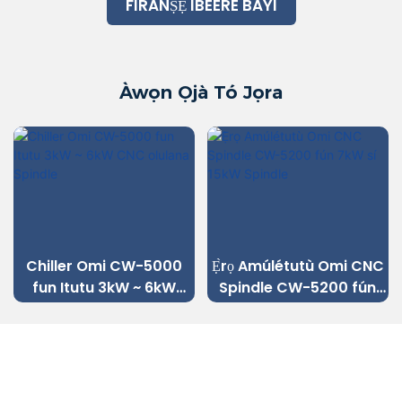
FIRANṢẸ IBEERE BAYI
Àwọn Ọjà Tó Jọra
Chiller Omi CW-5000
Ẹ̀rọ Amúlétutù Omi CNC
fun Itutu 3kW ~ 6kW
Spindle CW-5200 fún
CNC olulana Spindle
7kW sí 15kW Spindle