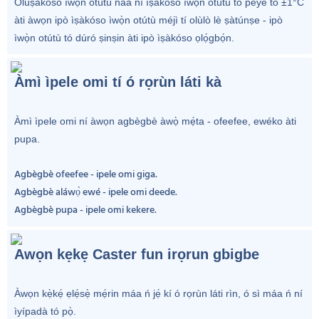
Olùṣàkóso ìwọ̀n otútù náà ní ìṣàkóso ìwọ̀n otútù tó péye tó ±1°C
àti àwọn ipò ìṣàkóso ìwọ̀n otútù méjì tí olùlò lè ṣàtúnṣe - ipò
ìwọ̀n otútù tó dúró ṣinṣin àti ipò ìṣàkóso ọlọ́gbọ́n.
Àmì ìpele omi tí ó rọrùn láti kà
Àmì ìpele omi ní àwọn agbègbè àwọ̀ mẹ́ta - ofeefee, ewéko àti
pupa.
Agbègbè ofeefee - ipele omi giga.
Agbègbè aláwọ̀ ewé - ipele omi deede.
Agbègbè pupa - ipele omi kekere.
Awọn kẹkẹ Caster fun irọrun gbigbe
Àwọn kẹ̀kẹ́ ẹlẹ́sẹ̀ mẹ́rin máa ń jẹ́ kí ó rọrùn láti rìn, ó sì máa ń ní
ìyípadà tó pọ̀.