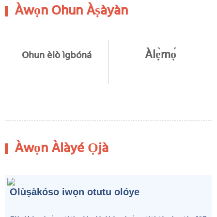
Àwọn Ohun Àṣàyàn
Àlẹ̀mọ́
Ohun èlò ìgbóná
Àwọn Àlàyé Ọjà
Olùṣàkóso iwọn otutu olóye