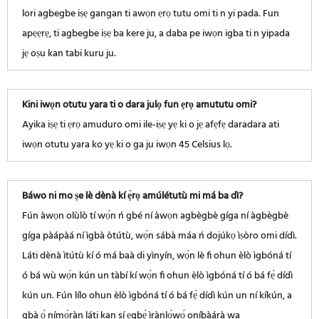
lori agbegbe iṣẹ gangan ti awọn ẹrọ tutu omi ti n yi pada. Fun
apẹẹrẹ, ti agbegbe iṣẹ ba kere ju, a daba pe iwọn igba ti n yipada
jẹ oṣu kan tabi kuru ju.
Kini iwọn otutu yara ti o dara julọ fun ẹrọ amututu omi?
Ayika iṣẹ ti ẹrọ amuduro omi ile-iṣẹ yẹ ki o jẹ afẹfẹ daradara ati
iwọn otutu yara ko yẹ ki o ga ju iwọn 45 Celsius lọ.
Báwo ni mo ṣe lè dènà kí ẹ̀rọ amúlétutù mi má ba dì?
Fún àwọn olùlò tí wọ́n ń gbé ní àwọn agbègbè gíga ní àgbègbè
gíga pàápàá ní ìgbà òtútù, wọ́n sábà máa ń dojúkọ ìṣòro omi dídì.
Láti dènà ìtútù kí ó má ​​baà di yìnyín, wọ́n lè fi ohun èlò ìgbóná tí
ó bá wù wọ́n kún un tàbí kí wọ́n fi ohun èlò ìgbóná tí ó bá fẹ́ dídì
kún un. Fún lílo ohun èlò ìgbóná tí ó bá fẹ́ dídì kún un ní kíkún, a
gbà ọ́ nímọ̀ràn láti kan sí ẹgbẹ́ ìrànlọ́wọ́ oníbàárà wa