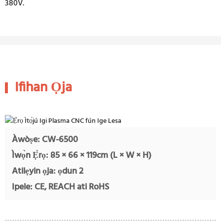
380V.
Ifihan Ọja
Àwòṣe: CW-6500
Ìwọ̀n Ẹ̀rọ: 85 × 66 × 119cm (L × W × H)
Atilẹyin ọja: ọdun 2
Ipele: CE, REACH ati RoHS