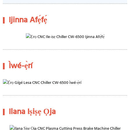
Ijinna Afẹ́fẹ́
Ìwé-ẹ̀rí
Ilana Iṣiṣẹ Ọja