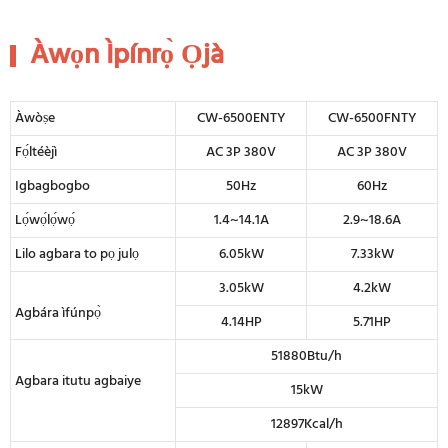
Àwọn Ìpínrọ̀ Ọjà
Àwòṣe
CW-6500ENTY
CW-6500FNTY
Fọ́ltéèjì
AC 3P 380V
AC 3P 380V
Igbagbogbo
50Hz
60Hz
Lọ́wọ́lọ́wọ́
1.4~14.1A
2.9~18.6A
Lilo agbara to pọ julọ
6.05kW
7.33kW
3.05kW
4.2kW
Agbára ìfúnpọ̀
4.14HP
5.71HP
51880Btu/h
Agbara itutu agbaiye
15kW
12897Kcal/h