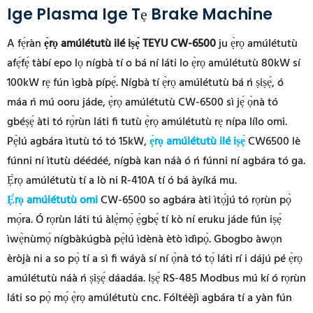
Ige Plasma Ige Tẹ Brake Machine
A fẹ́ràn
ẹ̀rọ amúlétutù ilé iṣẹ́ TEYU CW-6500
ju ẹ̀rọ amúlétutù
afẹ́fẹ́ tàbí epo lọ nígbà tí o bá ní láti lo ẹ̀rọ amúlétutù 80kW sí
100kW rẹ fún ìgbà pípẹ́. Nígbà tí ẹ̀rọ amúlétutù bá ń ṣiṣẹ́, ó
máa ń mú ooru jáde, ẹ̀rọ amúlétutù CW-6500 sì jẹ́ ọ̀nà tó
gbéṣẹ́ àti tó rọ̀rùn láti fi tutù ẹ̀rọ amúlétutù rẹ nípa lílo omi.
Pẹ̀lú agbára ìtutù tó tó 15kW,
ẹ̀rọ amúlétutù ilé iṣẹ́
CW6500 lè
fúnni ní ìtutù déédéé, nígbà kan náà ó ń fúnni ní agbára tó ga.
Ẹ̀rọ amúlétutù tí a lò ni R-410A tí ó bá àyíká mu.
Ẹ̀rọ amúlétutù omi
CW-6500 so agbára àti ìtọ́jú tó rọrùn pọ̀
mọ́ra. Ó rọrùn láti tú àlẹ̀mọ́ ẹ̀gbẹ́ tí kò ní eruku jáde fún iṣẹ́
ìwẹ̀nùmọ́ nígbàkúgbà pẹ̀lú ìdènà ètò ìdìpọ̀. Gbogbo àwọn
èròjà ni a so pọ̀ tí a sì fi wáyà sí ní ọ̀nà tó tọ́ láti rí i dájú pé ẹ̀rọ
amúlétutù náà ń ṣiṣẹ́ dáadáa. Iṣẹ́ RS-485 Modbus mú kí ó rọrùn
láti so pọ̀ mọ́ ẹ̀rọ amúlétutù cnc. Fóltéèjì agbára tí a yàn fún