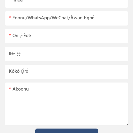
Imeeli
Foonu/WhatsApp/WeChat/Àwọn Ẹgbẹ́
Orílẹ̀-Èdè
Ilé-Iṣẹ́
Kókó Ọ̀rọ̀
Akoonu