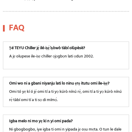
FAQ
Ṣé TEYU Chiller jẹ́ ilé-iṣẹ́ ìṣòwò tàbí olùpèsè?
A jẹ olupese ile-iṣẹ chiller ọjọgbọn lati ọdun 2002.
Omi wo ni a gbani niyanju lati lo ninu ẹrọ itutu omi ile-iṣẹ?
Omi tó yẹ kí ó jẹ́ omi tí a ti yọ kúrò nínú rẹ̀, omi tí a ti yọ kúrò nínú
rẹ̀ tàbí omi tí a ti sọ di mímọ́.
Igba melo ni mo yẹ ki n yi omi pada?
Ni gbogbogbo, iye igba ti omi n yipada jẹ oṣu mẹta. O tun le dale