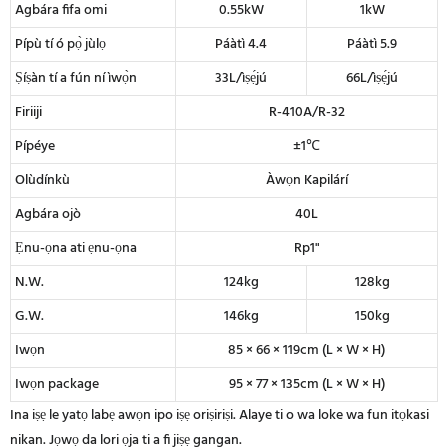
Agbára fifa omi
0.55kW
1kW
Pípù tí ó pọ̀ jùlọ
Páàtì 4.4
Páàtì 5.9
Ṣíṣàn tí a fún ní ìwọ̀n
33L/ìṣẹ́jú
66L/ìṣẹ́jú
Firiiji
R-410A/R-32
Pípéye
±1℃
Olùdínkù
Àwọn Kapilárí
Agbára ojò
40L
Ẹnu-ọna ati ẹnu-ọna
Rp1"
N.W.
124kg
128kg
G.W.
146kg
150kg
Iwọn
85 × 66 × 119cm (L × W × H)
Iwọn package
95 × 77 × 135cm (L × W × H)
Ina iṣẹ le yatọ labẹ awọn ipo iṣẹ oriṣiriṣi. Alaye ti o wa loke wa fun itọkasi
nikan. Jọwọ da lori ọja ti a fi jiṣẹ gangan.