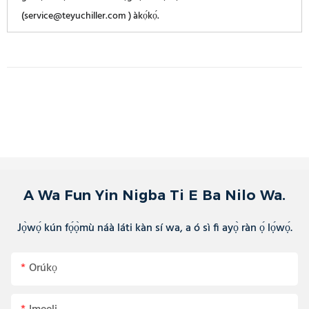
(service@teyuchiller.com ) àkọ́kọ́.
A Wa Fun Yin Nigba Ti E Ba Nilo Wa.
Jọ̀wọ́ kún fọ́ọ̀mù náà láti kàn sí wa, a ó sì fi ayọ̀ ràn ọ́ lọ́wọ́.
Orúkọ