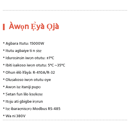
Àwọn Ẹ̀yà Ọjà
* Agbara Itutu: 15000W
* Itutu agbaiye ti n ṣiṣẹ
* Iduroṣinṣin iwọn otutu: ±1°C
* Ibiti iṣakoso iwọn otutu: 5°C ~35°C
* Ohun èlò ìfàyà: R-410A/R-32
* Oluṣakoso iwọn otutu oye
* Awọn iṣẹ itaniji pupọ
* Ṣetan fun lilo lẹsẹkẹsẹ
* Itọju ati gbigbe irọrun
* Iṣẹ ibaraẹnisọrọ Modbus RS-485
* Wa ni 380V