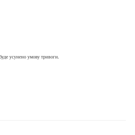
буде усунено умову тривоги.