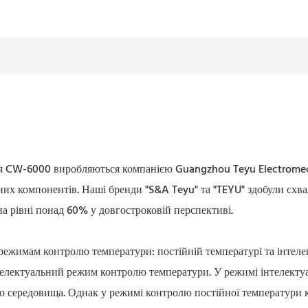
ня CW-6000
виробляються компанією Guangzhou Teyu Electromecha
их компонентів. Наші бренди "S&A Teyu" та "TEYU" здобули схвал
на рівні понад 60% у довгостроковій перспективі.
ежимам контролю температури: постійній температурі та інтеле
телектуальний режим контролю температури. У режимі інтелекту
о середовища. Однак у режимі контролю постійної температури 