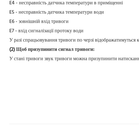
E4 - несправність датчика температури в приміщенні
E5 - несправність датчика температури води
E6 - зовнішній вхід тривоги
E7 - вхід сигналізації протоку води
У разі спрацьовування тривоги по черзі відображатимуться
(2) Щоб призупинити сигнал тривоги:
У стані тривоги звук тривоги можна призупинити натискання