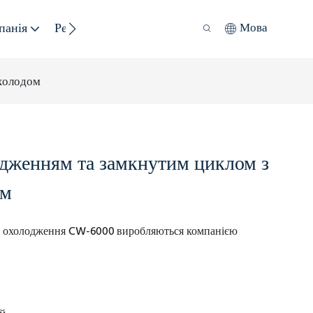
панія
Ресурс
Сталий Розвиток
Мова
 холодом
одженням та замкнутим циклом з
ом
го охолодження CW-6000
виробляються компанією