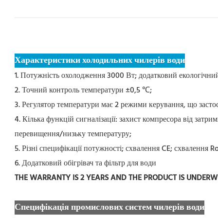
Характеристики холодильних чилерів води
1. Потужність охолодження 3000 Вт; додатковий екологічни
2. Точний контроль температури ±0,5 ℃;
3. Регулятор температури має 2 режими керування, що засто
4. Кілька функцій сигналізації: захист компресора від затри
перевищення/низьку температуру;
5. Різні специфікації потужності; схвалення CE; схвалення 
6. Додатковий обігрівач та фільтр для води
THE WARRANTY IS 2 YEARS AND THE PRODUCT IS UNDER
Специфікація промислових систем чилерів води