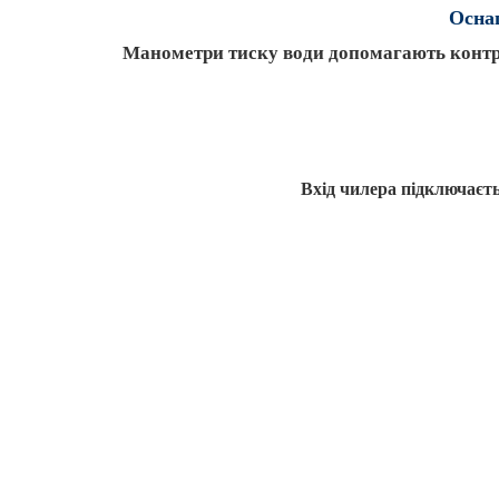
Оснащ
Манометри тиску води допомагають контро
Вхід чилера підключаєтьс