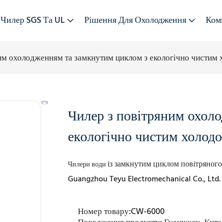
Чилер SGS Та UL
Рішення Для Охолодження
Ком
им охолодженням та замкнутим циклом з екологічно чистим
Чилер з повітряним охол
екологічно чистим холод
із замкнутим циклом повітряно
Чилери води
Guangzhou Teyu Electromechanical Co., Ltd.
Номер товару:
CW-6000