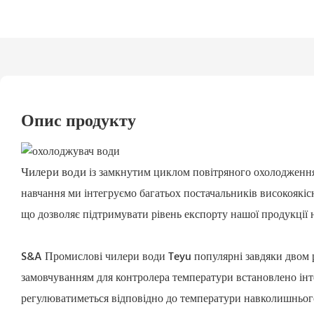
Опис продукту
Чилери води
із замкнутим циклом повітряного охолоджен
навчання ми інтегруємо багатьох постачальників високоякісн
що дозволяє підтримувати рівень експорту нашої продукції 
S&A Промислові чилери води Teyu популярні завдяки двом р
замовчуванням для контролера температури встановлено ін
регулюватиметься відповідно до температури навколишньог