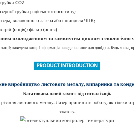
 трубки CO2
зерної трубки радіочастотного типу;
азера, волоконного лазера або шпинделя ЧПК;
трій (опція); фільтр (опція)
тації; наведена вище інформація наведена лише для довідки. Будь ласка,
PRODUCT INTRODUCTION
не виробництво листового металу, випарника та конд
Багатоканальний захист від сигналізації.
різання листового металу.
Лазер припинить роботу, як тільки от
захисту.