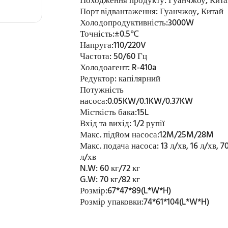
Походження продукту:
Гуанчжоу, Кит
Порт відвантаження:
Гуанчжоу, Китай
Холодопродуктивність:
3000W
Точність:
±0.5℃
Напруга:
110/220V
Частота:
50/60 Гц
Холодоагент:
R-410a
Редуктор:
капілярний
Потужність
насоса:
0.05KW/0.1KW/0.37KW
Місткість бака:
15L
Вхід та вихід:
1/2 рупії
Макс. підйом насоса:
12M/25M/28M
Макс. подача насоса:
13 л/хв, 16 л/хв, 7
л/хв
N.W:
60 кг/72 кг
G.W:
70 кг/82 кг
Розмір:
67*47*89(L*W*H)
Розмір упаковки:
74*61*104(L*W*H)