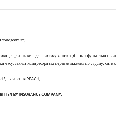
й холодоагент;
совні до різних випадків застосування; з різними функціями нал
мки часу, захист компресора від перевантаження по струму, сигнал
RoHS; схвалення REACH;
WRITTEN BY INSURANCE COMPANY.