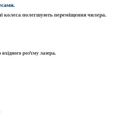
есами.
ні колеса полегшують переміщення чилера.
 вхідного роз'єму лазера.