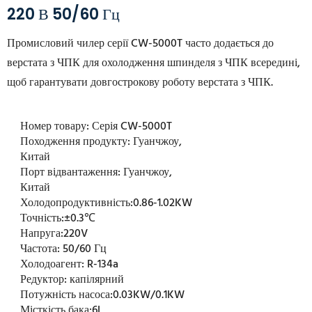
220 В 50/60 Гц
Промисловий чилер серії CW-5000T часто додається до
верстата з ЧПК для охолодження шпинделя з ЧПК всередині,
щоб гарантувати довгострокову роботу верстата з ЧПК.
Номер товару:
Серія CW-5000T
Походження продукту:
Гуанчжоу,
Китай
Порт відвантаження:
Гуанчжоу,
Китай
Холодопродуктивність:
0.86-1.02KW
Точність:
±0.3℃
Напруга:
220V
Частота:
50/60 Гц
Холодоагент:
R-134a
Редуктор:
капілярний
Потужність насоса:
0.03KW/0.1KW
Місткість бака:
6L