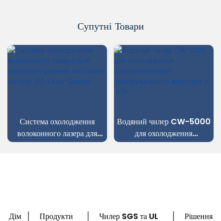
Супутні Товари
Система охолодження
Водяний чилер CW-5000
волоконного лазера для
для охолодження
лазерного різання листового
стоматологічного
металу IPG Laser Source
гравірувального верстата з
ЧПУ
Дім
Продукти
Чилер SGS та UL
Рішення
|
|
|