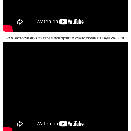
S&A Застосування чилера з повітряним охолодженням Teyu cw5000