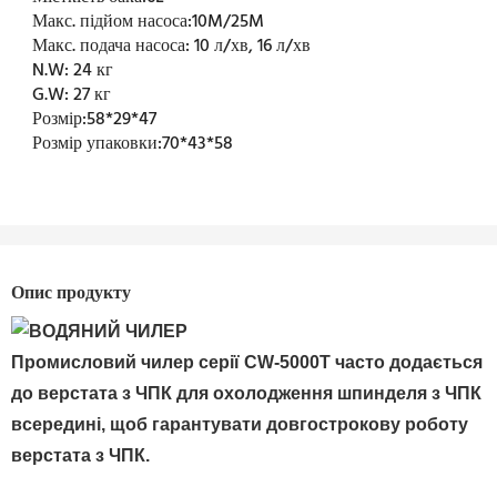
Макс. підйом насоса:
10M/25M
Макс. подача насоса:
10 л/хв, 16 л/хв
N.W:
24 кг
G.W:
27 кг
Розмір:
58*29*47
Розмір упаковки:
70*43*58
Опис продукту
Промисловий чилер серії CW-5000T часто додається
до верстата з ЧПК для охолодження шпинделя з ЧПК
всередині, щоб гарантувати довгострокову роботу
верстата з ЧПК.