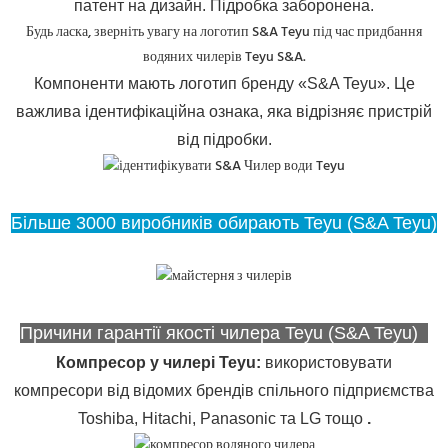
патент на дизайн. Підробка заборонена.
Будь ласка, зверніть увагу на логотип S&A Teyu під час придбання
водяних чилерів Teyu S&A.
Компоненти мають логотип бренду «S&A Teyu». Це
важлива ідентифікаційна ознака, яка відрізняє пристрій
від підробки.
Більше 3000 виробників обирають Teyu (S&A Teyu)
Причини гарантії якості чилера Teyu (S&A Teyu)
Компресор у чилері Teyu
:
використовувати
компресори від відомих брендів спільного підприємства
Toshiba, Hitachi, Panasonic та LG тощо
.